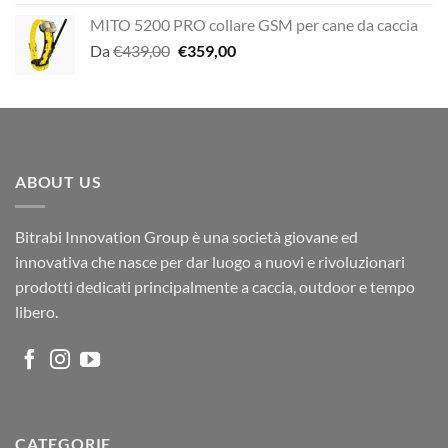
MITO 5200 PRO collare GSM per cane da caccia
Il
Il
Da
€
439,00
€
359,00
prezzo
prezzo
originale
attuale
era:
è:
€439,00.
€359,00.
ABOUT US
Bitrabi Innovation Group è una società giovane ed
innovativa che nasce per dar luogo a nuovi e rivoluzionari
prodotti dedicati principalmente a caccia, outdoor e tempo
libero.
CATEGORIE