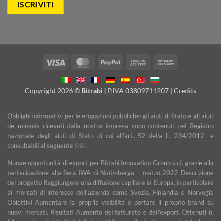
Visa
MasterCard
PayPal
Cash
Bank
On
Transfer
Delivery
Copyright 2026 ©
Bitrabi
| P.IVA 03809711207 |
Credits
Obblighi informativi per le erogazioni pubbliche: gli aiuti di Stato e gli aiuti
de minimis ricevuti dalla nostra impresa sono contenuti nel Registro
nazionale degli aiuti di Stato di cui all’art. 52 della L. 234/2012” e
consultabili al seguente
link
.
Nuove opportunità di export per Bitrabi Innovation Group s.r.l. grazie alla
partecipazione alla fiera IWA di Norimberga – marzo 2022 Descrizione
del progetto Raggiungere una diffusione capillare in Europa, in particolare
ai mercati di interesse dell’azienda come Svezia, Finlandia e Norvegia
Obiettivi Aumentare la propria visibilità e portare il proprio brand su
nuovi mercati. Risultati Aumento del fatturato e dell’export. Ottenuti n.