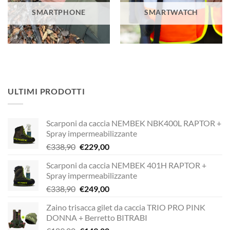
SMARTPHONE
SMARTWATCH
ULTIMI PRODOTTI
Scarponi da caccia NEMBEK NBK400L RAPTOR +
Spray impermeabilizzante
Il
Il
€
338,90
€
229,00
prezzo
prezzo
Scarponi da caccia NEMBEK 401H RAPTOR +
originale
attuale
Spray impermeabilizzante
era:
è:
Il
Il
€
338,90
€
249,00
€338,90.
€229,00.
prezzo
prezzo
Zaino trisacca gilet da caccia TRIO PRO PINK
originale
attuale
DONNA + Berretto BITRABI
era:
è: