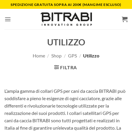
Salta
SPEDIZIONE GRATUITA SOPRA AI 200€ (MANGIME ESCLUSO)
ai
contenuti
UTILIZZO
Home
/
Shop
/
GPS
/
Utilizzo
FILTRA
L’ampia gamma di collari GPS per cani da caccia BITRABI può
soddisfare a pieno le esigenze di ogni cacciatore, grazie alle
differenti e rivoluzionarie tecnologie utilizzate per la
realizzazione dei suoi prodotti. I collari satellitari GPS per
cani da caccia BITRABI sono tutti progettati e realizzati in
Italia al fine di garantire un’elevata qualità del prodotto. La