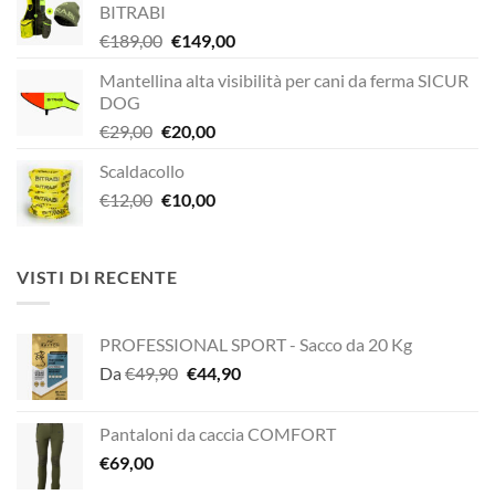
BITRABI
Il
Il
€
189,00
€
149,00
prezzo
prezzo
Mantellina alta visibilità per cani da ferma SICUR
originale
attuale
DOG
era:
è:
Il
Il
€
29,00
€
20,00
€189,00.
€149,00.
prezzo
prezzo
Scaldacollo
originale
attuale
Il
Il
€
12,00
era:
€
10,00
è:
prezzo
prezzo
€29,00.
€20,00.
originale
attuale
era:
è:
VISTI DI RECENTE
€12,00.
€10,00.
PROFESSIONAL SPORT - Sacco da 20 Kg
Il
Il
Da
€
49,90
€
44,90
prezzo
prezzo
originale
attuale
Pantaloni da caccia COMFORT
era:
è:
€
69,00
€49,90.
€44,90.