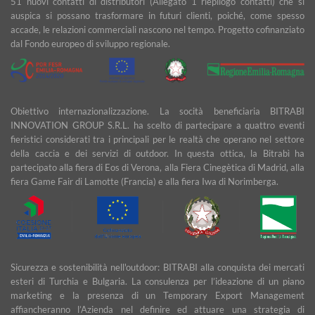
51 nuovi contatti di distributori (Allegato 1 riepilogo contatti) che si
auspica si possano trasformare in futuri clienti, poiché, come spesso
accade, le relazioni commerciali nascono nel tempo. Progetto cofinanziato
dal Fondo europeo di sviluppo regionale.
Obiettivo internazionalizzazione. La socità beneficiaria BITRABI
INNOVATION GROUP S.R.L. ha scelto di partecipare a quattro eventi
fieristici considerati tra i principali per le realtà che operano nel settore
della caccia e dei servizi di outdoor. In questa ottica, la Bitrabì ha
partecipato alla fiera di Eos di Verona, alla Fiera Cinegètica di Madrid, alla
fiera Game Fair di Lamotte (Francia) e alla fiera Iwa di Norimberga.
Sicurezza e sostenibilità nell'outdoor: BITRABI alla conquista dei mercati
esteri di Turchia e Bulgaria. La consulenza per l’ideazione di un piano
marketing e la presenza di un Temporary Export Management
affiancheranno l’Azienda nel definire ed attuare una strategia di