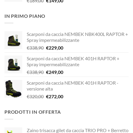
Il
Il
€
189,00
€
149,00
€338,90.
€249,00.
prezzo
prezzo
originale
attuale
IN PRIMO PIANO
era:
è:
€189,00.
€149,00.
Scarponi da caccia NEMBEK NBK400L RAPTOR +
Spray impermeabilizzante
Il
Il
€
338,90
€
229,00
prezzo
prezzo
Scarponi da caccia NEMBEK 401H RAPTOR +
originale
attuale
Spray impermeabilizzante
era:
è:
Il
Il
€
338,90
€
249,00
€338,90.
€229,00.
prezzo
prezzo
Scarponi da caccia NEMBEK 401H RAPTOR -
originale
attuale
versione alta
era:
è:
Il
Il
€
320,00
€
272,00
€338,90.
€249,00.
prezzo
prezzo
originale
attuale
PRODOTTI IN OFFERTA
era:
è:
€320,00.
€272,00.
Zaino trisacca gilet da caccia TRIO PRO + Berretto