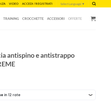
ENZA
VIDEO
ACCEDI / REGISTRATI
Select Language
▼
TRAINING
CROCCHETTE
ACCESSORI
OFFERTE
ia antispino e antistrappo
REME