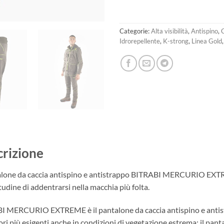
Categorie:
Alta visibilità
,
Antispino
,
C
Idrorepellente
,
K-strong
,
Linea Gold
rizione
talone da caccia antispino e antistrappo BITRABI MERCURIO EXTRE
itudine di addentrarsi nella macchia più folta.
 MERCURIO EXTREME è il pantalone da caccia antispino e antistra
ori più esigenti anche in condizioni di vegetazione estrema: il pan