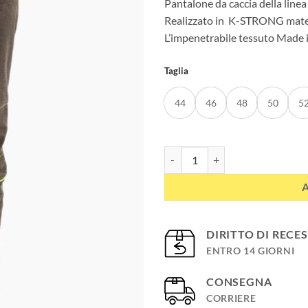
Pantalone da caccia della line
Realizzato in
K-STRONG materia
L’impenetrabile tessuto Made i
Taglia
44
46
48
50
5
Pantalone da caccia antispino e
DIRITTO DI RECE
ENTRO 14 GIORNI
CONSEGNA
CORRIERE