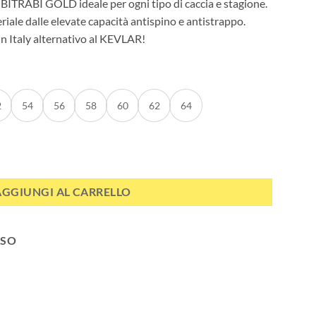
a BITRABI GOLD ideale per ogni tipo di caccia e stagione.
le dalle elevate capacità antispino e antistrappo.
n Italy alternativo al KEVLAR!
2
54
56
58
60
62
64
 antistrappo MERCURIO EXTREME quantità
AGGIUNGI AL CARRELLO
SSO