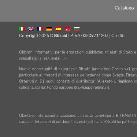
Catalogo
Copyright 2026 ©
Bitrabi
| P.IVA 03809711207 |
Credits
Obblighi informativi per le erogazioni pubbliche: gli aiuti di Stato 
consultabili al seguente
link
.
Nuove opportunità di export per Bitrabi Innovation Group s.r.l. g
particolare ai mercati di interesse dell’azienda come Svezia, Finlan
Ottenuti n. 51 nuovi contatti di distributori (Allegato 1 riepilogo 
cofinanziato dal Fondo europeo di sviluppo regionale.
Obiettivo internazionalizzazione. La socità beneficiaria BITRABI IN
caccia e dei servizi di outdoor. In questa ottica, la Bitrabì ha partec