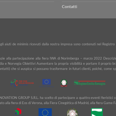
Contatti
e gli aiuti de minimis ricevuti dalla nostra impresa sono contenuti nel Registro 
razie alla partecipazione alla fiera IWA di Norimberga – marzo 2022 Descrizio
dia e Norvegia Obiettivi Aumentare la propria visibilità e portare il proprio b
contatti) che si auspica si possano trasformare in futuri clienti, poiché, com
NOVATION GROUP S.R.L. ha scelto di partecipare a quattro eventi fieristici cons
ipato alla fiera di Eos di Verona, alla Fiera Cinegètica di Madrid, alla fiera Game 