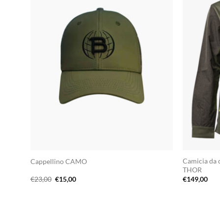
Camicia da c
Cappellino CAMO
THOR
Il
Il
€
23,00
€
15,00
€
149,00
prezzo
prezzo
originale
attuale
era:
è:
€23,00.
€15,00.