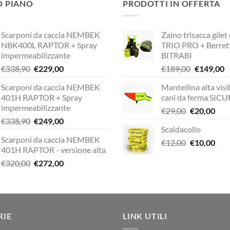
O PIANO
PRODOTTI IN OFFERTA
Scarponi da caccia NEMBEK
Zaino trisacca gilet
NBK400L RAPTOR + Spray
TRIO PRO + Berret
impermeabilizzante
BITRABI
Il
Il
Il
Il
€
338,90
€
229,00
€
189,00
€
149,00
prezzo
prezzo
prezzo
p
Scarponi da caccia NEMBEK
Mantellina alta visib
originale
attuale
originale
a
401H RAPTOR + Spray
cani da ferma SIC
era:
è:
era:
è:
impermeabilizzante
Il
Il
€
29,00
€
20,00
€338,90.
€229,00.
€189,00.
€
Il
Il
€
338,90
€
249,00
prezzo
pre
Scaldacollo
prezzo
prezzo
originale
attu
Scarponi da caccia NEMBEK
originale
attuale
Il
Il
€
12,00
era:
€
10,00
è:
401H RAPTOR - versione alta
era:
è:
prezzo
pre
€29,00.
€20,
Il
Il
€
320,00
€
272,00
€338,90.
€249,00.
originale
attu
prezzo
prezzo
era:
è:
originale
attuale
€12,00.
€10,
era:
è:
€320,00.
€272,00.
RIE
LINK UTILI