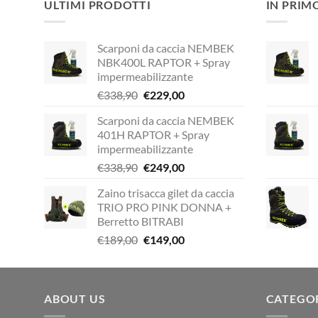
ULTIMI PRODOTTI
IN PRIM
Scarponi da caccia NEMBEK
NBK400L RAPTOR + Spray
impermeabilizzante
Il
Il
€
338,90
€
229,00
prezzo
prezzo
Scarponi da caccia NEMBEK
originale
attuale
401H RAPTOR + Spray
era:
è:
impermeabilizzante
€338,90.
€229,00.
Il
Il
€
338,90
€
249,00
prezzo
prezzo
Zaino trisacca gilet da caccia
originale
attuale
TRIO PRO PINK DONNA +
era:
è:
Berretto BITRABI
€338,90.
€249,00.
Il
Il
€
189,00
€
149,00
prezzo
prezzo
originale
attuale
era:
è:
ABOUT US
€189,00.
€149,00.
CATEGO