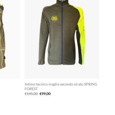
Intimo tecnico maglia secondo strato SPRING
FOREST
Il
Il
€
145,00
€
99,00
prezzo
prezzo
originale
attuale
era:
è:
€145,00.
€99,00.