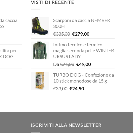
VISTI DI RECENTE
 da caccia
Scarponi da caccia NEMBEK
to
300H
Il
Il
€
335,00
€
279,00
prezzo
prezzo
Intimo tecnico e termico
rezzo
originale
attuale
ilità per
maglia seconda pelle WINTER
ttuale
era:
è:
UR DOG
URSUS LADY
€335,00.
€279,00.
Il
Il
Da
€
71,00
€
49,00
149,00.
zzo
prezzo
prezzo
TURBO DOG - Confezione da
ale
originale
attuale
10 stick monodose da 15 g
era:
è:
Il
Il
zzo
€
33,00
€
24,90
00.
€71,00.
€49,00.
prezzo
prezzo
ale
originale
attuale
era:
è:
00.
€33,00.
€24,90.
ISCRIVITI ALLA NEWSLETTER