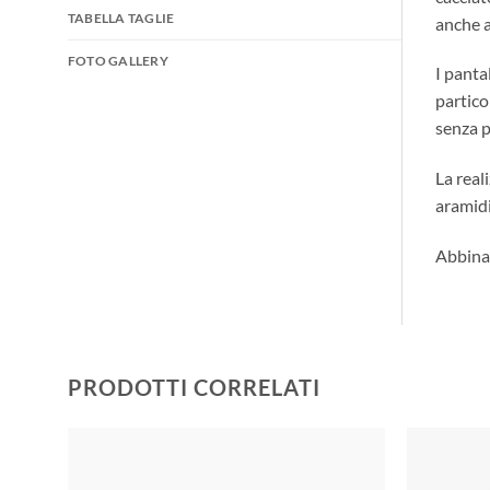
TABELLA TAGLIE
anche a
FOTO GALLERY
I panta
partico
senza p
La real
aramid
Abbinam
PRODOTTI CORRELATI