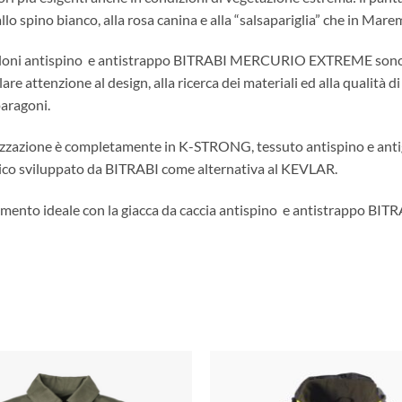
llo spino bianco, alla rosa canina e alla “salsapariglia” che in Ma
loni antispino
e antistrappo BITRABI MERCURIO EXTREME sono st
lare attenzione al design, alla ricerca dei materiali ed alla qualit
aragoni.
izzazione è completamente in K-STRONG, tessuto antispino e antig
ico sviluppato da BITRABI come alternativa al KEVLAR.
ento ideale con la giacca da caccia antispino
e antistrappo BIT