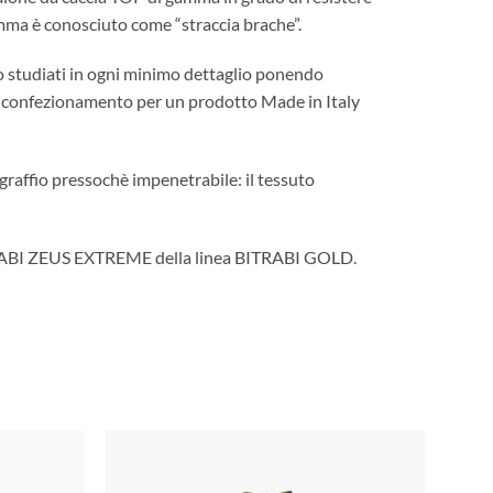
remma è conosciuto come “straccia brache”.
udiati in ogni minimo dettaglio ponendo
à di confezionamento per un prodotto Made in Italy
raffio pressochè impenetrabile: il tessuto
RABI ZEUS EXTREME della linea BITRABI GOLD.