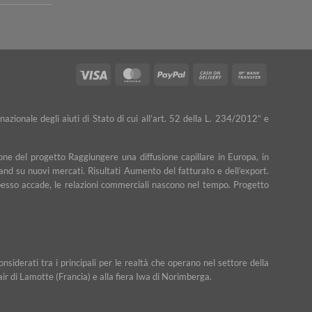
Visa
MasterCard
PayPal
Cash
Bank
On
Transfer
Delivery
nazionale degli aiuti di Stato di cui all’art. 52 della L. 234/2012” e
ne del progetto Raggiungere una diffusione capillare in Europa, in
rand su nuovi mercati. Risultati Aumento del fatturato e dell’export.
e spesso accade, le relazioni commerciali nascono nel tempo. Progetto
iderati tra i principali per le realtà che operano nel settore della
Fair di Lamotte (Francia) e alla fiera Iwa di Norimberga.