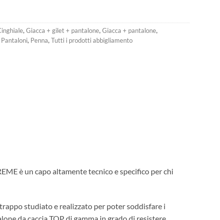
inghiale
,
Giacca + gilet + pantalone
,
Giacca + pantalone
,
,
Pantaloni
,
Penna
,
Tutti i prodotti abbigliamento
ME è un capo altamente tecnico e specifico per chi
ppo studiato e realizzato per poter soddisfare i
talone da caccia TOP di gamma in grado di resistere