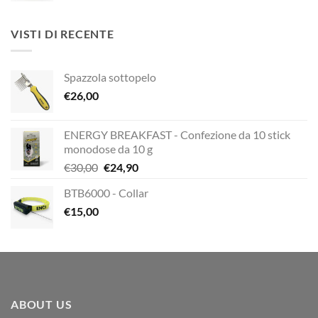
originale
attuale
era:
è:
VISTI DI RECENTE
€12,00.
€10,00.
Spazzola sottopelo
€
26,00
ENERGY BREAKFAST - Confezione da 10 stick
monodose da 10 g
Il
Il
€
30,00
€
24,90
prezzo
prezzo
BTB6000 - Collar
originale
attuale
€
15,00
era:
è:
€30,00.
€24,90.
ABOUT US