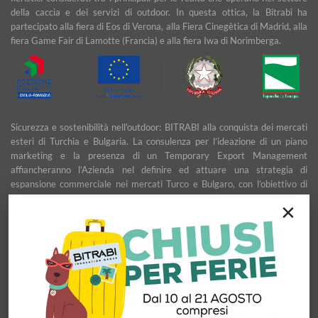
della caccia e dei servizi di outdoor. In questa ottica, la Bitrabì ha
partecipato alla fiera di Eos di Verona, alla Fiera Cinegètica di Madrid, alla
fiera Game Fair di Lamotte (Francia) e alla fiera Iwa di Norimberga.
Sicurezza e sostenibilità nell'outdoor: BITRABI alla conquista dei mercati
esteri di Turchia e Bulgaria. La consulenza per l’ideazione di un piano
marketing e la presenza di un Temporary Export Management
affiancheranno l’Azienda nel definire ed attuare una strategia di
espansione commerciale nei mercati Turco e Bulgaro, con l’obiettivo di
garantire uno sviluppo stabile e duraturo.
×