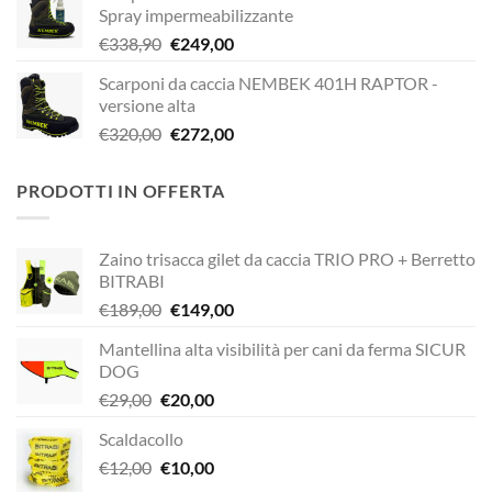
Spray impermeabilizzante
era:
è:
Il
Il
€
338,90
€
249,00
€338,90.
€229,00.
prezzo
prezzo
Scarponi da caccia NEMBEK 401H RAPTOR -
originale
attuale
versione alta
era:
è:
Il
Il
€
320,00
€
272,00
€338,90.
€249,00.
prezzo
prezzo
originale
attuale
PRODOTTI IN OFFERTA
era:
è:
€320,00.
€272,00.
Zaino trisacca gilet da caccia TRIO PRO + Berretto
BITRABI
Il
Il
€
189,00
€
149,00
prezzo
prezzo
Mantellina alta visibilità per cani da ferma SICUR
originale
attuale
DOG
era:
è:
Il
Il
€
29,00
€
20,00
€189,00.
€149,00.
prezzo
prezzo
Scaldacollo
originale
attuale
Il
Il
€
12,00
era:
€
10,00
è:
prezzo
prezzo
€29,00.
€20,00.