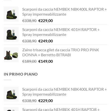
Scarponi da caccia NEMBEK NBK400L RAPTOR +
Spray impermeabilizzante
Il
Il
€
338,90
€
229,00
prezzo
prezzo
Scarponi da caccia NEMBEK 401H RAPTOR +
originale
attuale
Spray impermeabilizzante
era:
è:
Il
Il
€
338,90
€
249,00
€338,90.
€229,00.
prezzo
prezzo
Zaino trisacca gilet da caccia TRIO PRO PINK
originale
attuale
DONNA + Berretto BITRABI
era:
è:
Il
Il
€
189,00
€
149,00
€338,90.
€249,00.
prezzo
prezzo
originale
attuale
IN PRIMO PIANO
era:
è:
€189,00.
€149,00.
Scarponi da caccia NEMBEK NBK400L RAPTOR +
Spray impermeabilizzante
Il
Il
€
338,90
€
229,00
prezzo
prezzo
Scarponi da caccia NEMBEK 401H RAPTOR +
originale
attuale