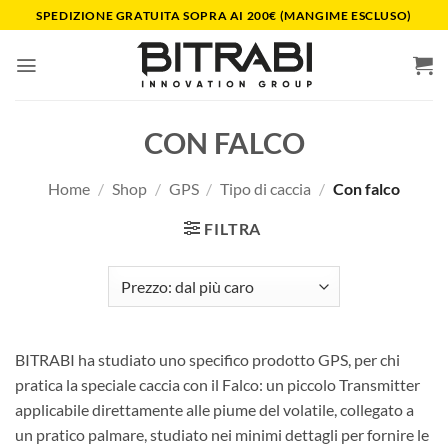
Salta
SPEDIZIONE GRATUITA SOPRA AI 200€ (MANGIME ESCLUSO)
ai
contenuti
CON FALCO
Home
/
Shop
/
GPS
/
Tipo di caccia
/
Con falco
FILTRA
BITRABI ha studiato uno specifico prodotto GPS, per chi
pratica la speciale caccia con il Falco: un piccolo Transmitter
applicabile direttamente alle piume del volatile, collegato a
un pratico palmare, studiato nei minimi dettagli per fornire le