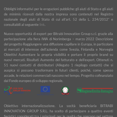
Obblighi informativi per le erogazioni pubbliche: gli aiuti di Stato e gli aiuti
de minimis ricevuti dalla nostra impresa sono contenuti nel Registro
nazionale degli aiuti di Stato di cui all’art. 52 della L. 234/2012” e
consultabili al seguente
link
.
Nuove opportunità di export per Bitrabi Innovation Group s.r.l. grazie alla
partecipazione alla fiera IWA di Norimberga – marzo 2022 Descrizione
del progetto Raggiungere una diffusione capillare in Europa, in particolare
ai mercati di interesse dell’azienda come Svezia, Finlandia e Norvegia
Obiettivi Aumentare la propria visibilità e portare il proprio brand su
nuovi mercati. Risultati Aumento del fatturato e dell’export. Ottenuti n.
51 nuovi contatti di distributori (Allegato 1 riepilogo contatti) che si
auspica si possano trasformare in futuri clienti, poiché, come spesso
accade, le relazioni commerciali nascono nel tempo. Progetto cofinanziato
dal Fondo europeo di sviluppo regionale.
Obiettivo internazionalizzazione. La socità beneficiaria BITRABI
INNOVATION GROUP S.R.L. ha scelto di partecipare a quattro eventi
fieristici considerati tra i principali per le realtà che operano nel settore