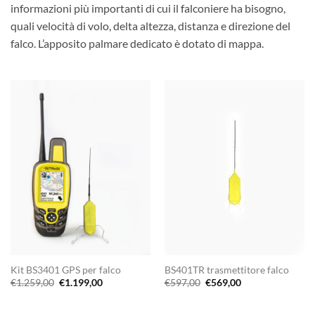
informazioni più importanti di cui il falconiere ha bisogno,
quali velocità di volo, delta altezza, distanza e direzione del
falco. L’apposito palmare dedicato è dotato di mappa.
Kit BS3401 GPS per falco
BS401TR trasmettitore falco
Il
Il
Il
Il
€
1.259,00
€
1.199,00
€
597,00
€
569,00
prezzo
prezzo
prezzo
prezzo
originale
attuale
originale
attuale
era:
è:
era:
è: