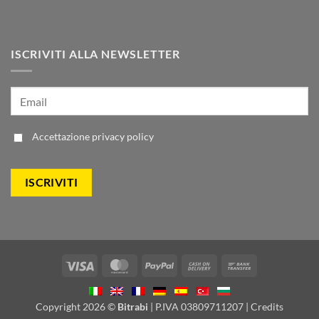
ISCRIVITI ALLA NEWSLETTER
Accettazione
privacy policy
Visa
MasterCard
PayPal
Cash
Bank
On
Transfer
Delivery
Copyright 2026 ©
Bitrabi
| P.IVA 03809711207 |
Credits