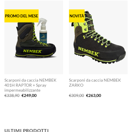
€189,00.
€149,00.
€338,90.
€229,00.
PROMO DEL MESE
NOVITÀ
Scarponi da caccia NEMBEK
Scarponi da caccia NEMBEK
401H RAPTOR + Spray
ZARKO
impermeabilizzante
Il
Il
Il
Il
€
338,90
€
249,00
€
309,00
€
263,00
prezzo
prezzo
prezzo
prezzo
originale
attuale
originale
attuale
era:
è:
era:
è:
€338,90.
€249,00.
€309,00.
€263,00.
ULTIMI PRODOTTI