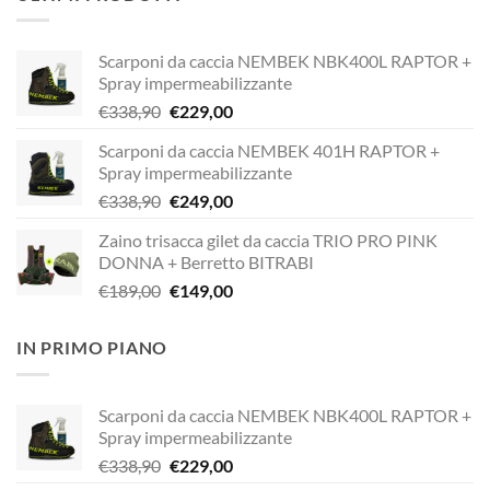
Scarponi da caccia NEMBEK NBK400L RAPTOR +
Spray impermeabilizzante
Il
Il
€
338,90
€
229,00
prezzo
prezzo
Scarponi da caccia NEMBEK 401H RAPTOR +
originale
attuale
Spray impermeabilizzante
era:
è:
Il
Il
€
338,90
€
249,00
€338,90.
€229,00.
prezzo
prezzo
Zaino trisacca gilet da caccia TRIO PRO PINK
originale
attuale
DONNA + Berretto BITRABI
era:
è:
Il
Il
€
189,00
€
149,00
€338,90.
€249,00.
prezzo
prezzo
originale
attuale
IN PRIMO PIANO
era:
è:
€189,00.
€149,00.
Scarponi da caccia NEMBEK NBK400L RAPTOR +
Spray impermeabilizzante
Il
Il
€
338,90
€
229,00
prezzo
prezzo