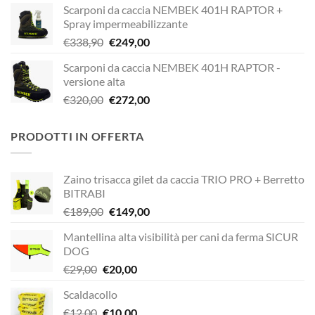
Scarponi da caccia NEMBEK 401H RAPTOR +
originale
attuale
Spray impermeabilizzante
era:
è:
Il
Il
€
338,90
€
249,00
€338,90.
€229,00.
prezzo
prezzo
Scarponi da caccia NEMBEK 401H RAPTOR -
originale
attuale
versione alta
era:
è:
Il
Il
€
320,00
€
272,00
€338,90.
€249,00.
prezzo
prezzo
originale
attuale
PRODOTTI IN OFFERTA
era:
è:
€320,00.
€272,00.
Zaino trisacca gilet da caccia TRIO PRO + Berretto
BITRABI
Il
Il
€
189,00
€
149,00
prezzo
prezzo
Mantellina alta visibilità per cani da ferma SICUR
originale
attuale
DOG
era:
è:
Il
Il
€
29,00
€
20,00
€189,00.
€149,00.
prezzo
prezzo
Scaldacollo
originale
attuale
Il
Il
€
12,00
era:
€
10,00
è: