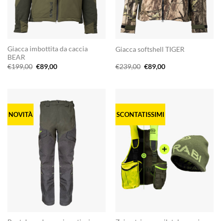
Giacca imbottita da caccia
Giacca softshell TIGER
BEAR
Il
Il
Il
Il
€
199,00
€
89,00
€
239,00
€
89,00
prezzo
prezzo
prezzo
prezzo
originale
attuale
originale
attuale
era:
è:
era:
è:
€199,00.
€89,00.
€239,00.
€89,00.
NOVITÀ
SCONTATISSIMI