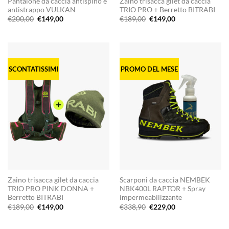
Pantalone da caccia antispino e
Zaino trisacca gilet da caccia
antistrappo VULKAN
TRIO PRO + Berretto BITRABI
Il
Il
Il
Il
€
200,00
€
149,00
€
189,00
€
149,00
prezzo
prezzo
prezzo
prezzo
originale
attuale
originale
attuale
era:
è:
era:
è:
€200,00.
€149,00.
€189,00.
€149,00.
SCONTATISSIMI
PROMO DEL MESE
Zaino trisacca gilet da caccia
Scarponi da caccia NEMBEK
TRIO PRO PINK DONNA +
NBK400L RAPTOR + Spray
Berretto BITRABI
impermeabilizzante
Il
Il
Il
Il
€
189,00
€
149,00
€
338,90
€
229,00
prezzo
prezzo
prezzo
prezzo
originale
attuale
originale
attuale
era:
è:
era:
è: