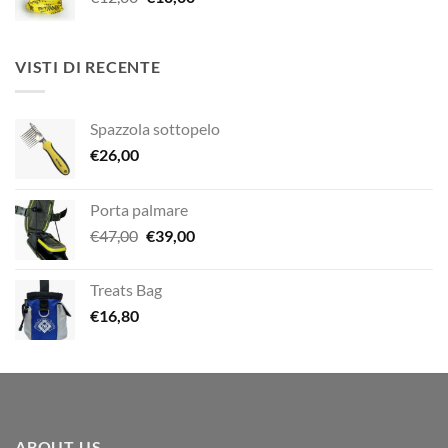
prezzo
prezzo
€29,00.
€20,00.
originale
attuale
era:
è:
VISTI DI RECENTE
€12,00.
€10,00.
Spazzola sottopelo
€
26,00
Porta palmare
Il
Il
€
47,00
€
39,00
prezzo
prezzo
originale
attuale
Treats Bag
era:
è:
€
16,80
€47,00.
€39,00.
ABOUT US