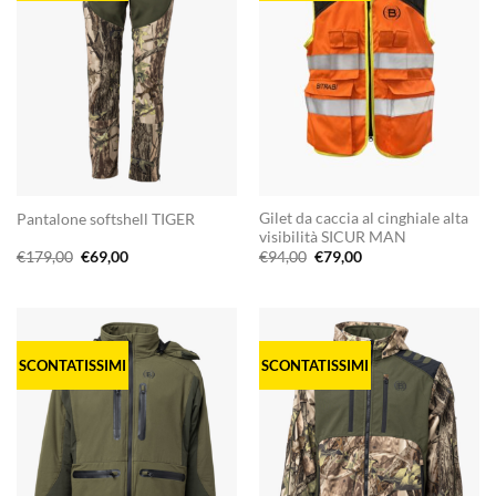
Gilet da caccia al cinghiale alta
Pantalone softshell TIGER
visibilità SICUR MAN
Il
Il
Il
Il
€
179,00
€
69,00
€
94,00
€
79,00
prezzo
prezzo
prezzo
prezzo
originale
attuale
originale
attuale
era:
è:
era:
è:
€179,00.
€69,00.
€94,00.
€79,00.
SCONTATISSIMI
SCONTATISSIMI