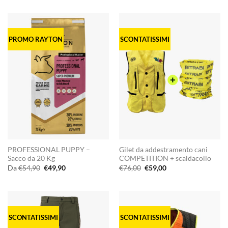
originale
attuale
originale
attuale
era:
è:
era:
è:
€49,90.
€44,90.
€65,00.
€49,00.
PROMO RAYTON
SCONTATISSIMI
PROFESSIONAL PUPPY –
Gilet da addestramento cani
Sacco da 20 Kg
COMPETITION + scaldacollo
Il
Il
Il
Il
Da
€
54,90
€
49,90
€
76,00
€
59,00
prezzo
prezzo
prezzo
prezzo
originale
attuale
originale
attuale
era:
è:
era:
è:
€54,90.
€49,90.
€76,00.
€59,00.
SCONTATISSIMI
SCONTATISSIMI