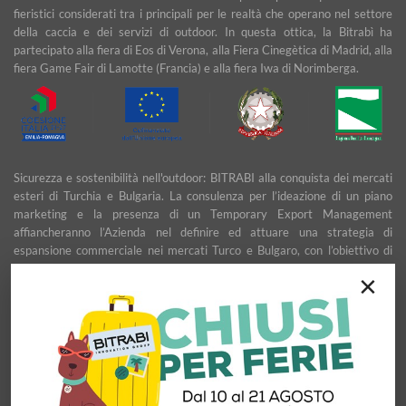
fieristici considerati tra i principali per le realtà che operano nel settore
della caccia e dei servizi di outdoor. In questa ottica, la Bitrabì ha
partecipato alla fiera di Eos di Verona, alla Fiera Cinegètica di Madrid, alla
fiera Game Fair di Lamotte (Francia) e alla fiera Iwa di Norimberga.
Sicurezza e sostenibilità nell'outdoor: BITRABI alla conquista dei mercati
esteri di Turchia e Bulgaria. La consulenza per l’ideazione di un piano
marketing e la presenza di un Temporary Export Management
affiancheranno l’Azienda nel definire ed attuare una strategia di
espansione commerciale nei mercati Turco e Bulgaro, con l’obiettivo di
garantire uno sviluppo stabile e duraturo.
×