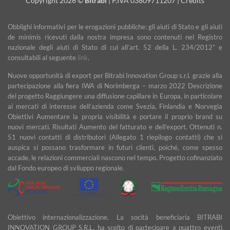
Copyright 2026 ©
Bitrabi
| P.IVA 03809711207 |
Credits
Obblighi informativi per le erogazioni pubbliche: gli aiuti di Stato e gli aiuti
de minimis ricevuti dalla nostra impresa sono contenuti nel Registro
nazionale degli aiuti di Stato di cui all’art. 52 della L. 234/2012” e
consultabili al seguente
link
.
Nuove opportunità di export per Bitrabi Innovation Group s.r.l. grazie alla
partecipazione alla fiera IWA di Norimberga – marzo 2022 Descrizione
del progetto Raggiungere una diffusione capillare in Europa, in particolare
ai mercati di interesse dell’azienda come Svezia, Finlandia e Norvegia
Obiettivi Aumentare la propria visibilità e portare il proprio brand su
nuovi mercati. Risultati Aumento del fatturato e dell’export. Ottenuti n.
51 nuovi contatti di distributori (Allegato 1 riepilogo contatti) che si
auspica si possano trasformare in futuri clienti, poiché, come spesso
accade, le relazioni commerciali nascono nel tempo. Progetto cofinanziato
dal Fondo europeo di sviluppo regionale.
Obiettivo internazionalizzazione. La socità beneficiaria BITRABI
INNOVATION GROUP S.R.L. ha scelto di partecipare a quattro eventi