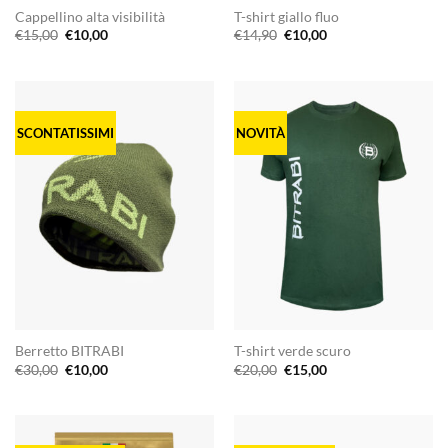
Cappellino alta visibilità
T-shirt giallo fluo
Il
Il
Il
Il
€
15,00
€
10,00
€
14,90
€
10,00
prezzo
prezzo
prezzo
prezzo
originale
attuale
originale
attuale
era:
è:
era:
è:
€15,00.
€10,00.
€14,90.
€10,00.
SCONTATISSIMI
NOVITÀ
Berretto BITRABI
T-shirt verde scuro
Il
Il
Il
Il
€
30,00
€
10,00
€
20,00
€
15,00
prezzo
prezzo
prezzo
prezzo
originale
attuale
originale
attuale
era:
è:
era:
è:
€30,00.
€10,00.
€20,00.
€15,00.