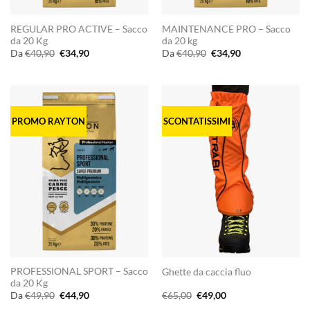
REGULAR PRO ACTIVE – Sacco
MAINTENANCE PRO – Sacco
da 20 Kg
da 20 kg
Il
Il
Il
Il
Da
€
40,90
€
34,90
Da
€
40,90
€
34,90
prezzo
prezzo
prezzo
prezzo
originale
attuale
originale
attuale
era:
è:
era:
è:
€40,90.
€34,90.
€40,90.
€34,90.
PROMO RAYTON
SCONTATISSIMI
PROFESSIONAL SPORT – Sacco
Ghette da caccia fluo
da 20 Kg
Il
Il
Il
Il
Da
€
49,90
€
44,90
€
65,00
€
49,00
prezzo
prezzo
prezzo
prezzo