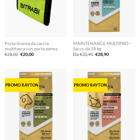
Porta licenza da caccia
MAINTENANCE MULTIPRO –
multitasca con porta penna
Sacco da 18 kg
Il
Il
Il
Il
€
28,00
€
20,00
Da
€
32,90
€
28,90
prezzo
prezzo
prezzo
prezzo
originale
attuale
originale
attuale
era:
è:
era:
è:
€28,00.
€20,00.
€32,90.
€28,90.
PROMO RAYTON
PROMO RAYTON