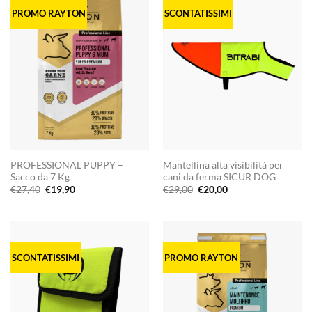
PROMO RAYTON
SCONTATISSIMI
PROFESSIONAL PUPPY –
Mantellina alta visibilità per
Sacco da 7 Kg
cani da ferma SICUR DOG
Il
Il
Il
Il
€
27,40
€
19,90
€
29,00
€
20,00
prezzo
prezzo
prezzo
prezzo
originale
attuale
originale
attuale
era:
è:
era:
è:
€27,40.
€19,90.
€29,00.
€20,00.
SCONTATISSIMI
PROMO RAYTON