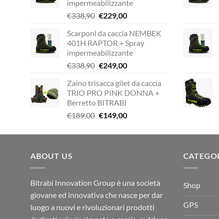
impermeabilizzante
Il
Il
€
338,90
€
229,00
prezzo
prezzo
Scarponi da caccia NEMBEK
originale
attuale
401H RAPTOR + Spray
era:
è:
impermeabilizzante
€338,90.
€229,00.
Il
Il
€
338,90
€
249,00
prezzo
prezzo
Zaino trisacca gilet da caccia
originale
attuale
TRIO PRO PINK DONNA +
era:
è:
Berretto BITRABI
€338,90.
€249,00.
Il
Il
€
189,00
€
149,00
prezzo
prezzo
originale
attuale
era:
è:
ABOUT US
€189,00.
€149,00.
CATEGO
Bitrabi Innovation Group è una società
Shop
giovane ed innovativa che nasce per dar
GPS
luogo a nuovi e rivoluzionari prodotti