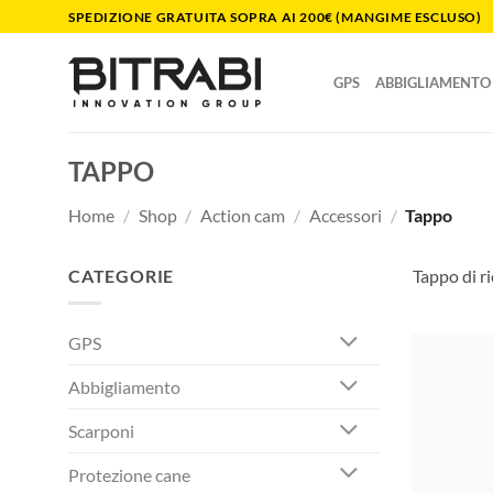
Salta
SPEDIZIONE GRATUITA SOPRA AI 200€ (MANGIME ESCLUSO)
ai
contenuti
GPS
ABBIGLIAMENTO
TAPPO
Home
/
Shop
/
Action cam
/
Accessori
/
Tappo
CATEGORIE
Tappo di r
GPS
Abbigliamento
Scarponi
Protezione cane