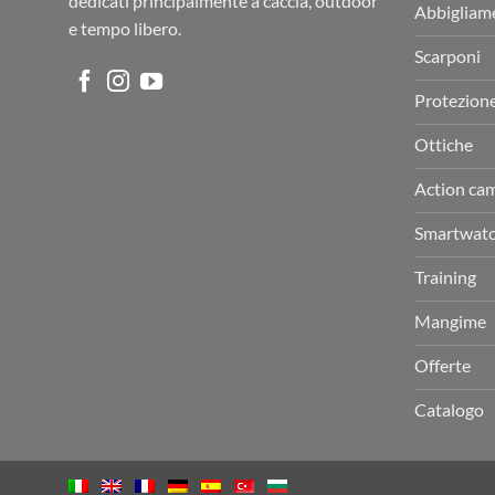
dedicati principalmente a caccia, outdoor
Abbigliam
e tempo libero.
Scarponi
Protezion
Ottiche
Action ca
Smartwat
Training
Mangime
Offerte
Catalogo