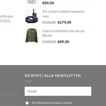
€
89,00
Kit collare addestramento
rezzo
ilità per
cani
ttuale
UR DOG
Il
Il
€
335,00
€
279,00
prezzo
prezzo
149,00.
Giacca imbottita da caccia
zzo
originale
attuale
BEAR
ale
era:
è:
Il
Il
€
199,00
€
89,00
€335,00.
€279,00.
zzo
prezzo
prezzo
00.
ale
originale
attuale
era:
è:
00.
€199,00.
€89,00.
ISCRIVITI ALLA NEWSLETTER
Accettazione
privacy policy