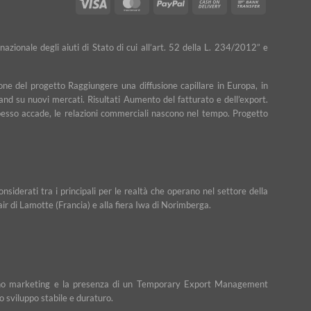
Visa
MasterCard
PayPal
Cash
Bank
On
Transfer
Delivery
nazionale degli aiuti di Stato di cui all’art. 52 della L. 234/2012” e
ne del progetto Raggiungere una diffusione capillare in Europa, in
rand su nuovi mercati. Risultati Aumento del fatturato e dell’export.
e spesso accade, le relazioni commerciali nascono nel tempo. Progetto
iderati tra i principali per le realtà che operano nel settore della
Fair di Lamotte (Francia) e alla fiera Iwa di Norimberga.
n piano marketing e la presenza di un Temporary Export Management
o sviluppo stabile e duraturo.