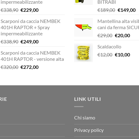
impermeabilizzante
BITRABI
Il
Il
Il
Il
€
338,90
€
229,00
€
189,00
€
149,00
prezzo
prezzo
prezzo
p
Scarponi da caccia NEMBEK
Mantellina alta visib
originale
attuale
originale
a
401H RAPTOR + Spray
cani da ferma SIC
era:
è:
era:
è:
impermeabilizzante
Il
Il
€
29,00
€
20,00
€338,90.
€229,00.
€189,00.
€
Il
Il
€
338,90
€
249,00
prezzo
pre
Scaldacollo
prezzo
prezzo
originale
attu
Scarponi da caccia NEMBEK
originale
attuale
Il
Il
€
12,00
era:
€
10,00
è:
401H RAPTOR - versione alta
era:
è:
prezzo
pre
€29,00.
€20,
Il
Il
€
320,00
€
272,00
€338,90.
€249,00.
originale
attu
prezzo
prezzo
era:
è:
originale
attuale
€12,00.
€10,
era:
è:
€320,00.
€272,00.
RIE
LINK UTILI
Chi siamo
Privacy policy