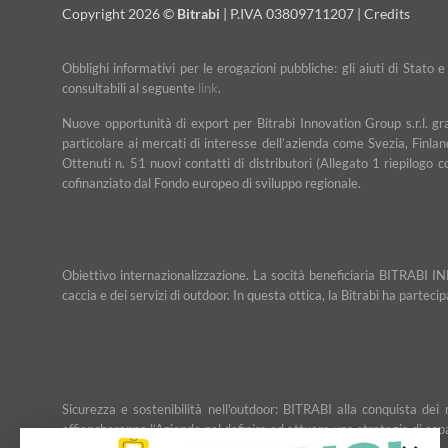
Copyright 2026 ©
Bitrabi
| P.IVA 03809711207 |
Credits
Obblighi informativi per le erogazioni pubbliche: gli aiuti di Stato 
consultabili al seguente
link
.
Nuove opportunità di export per Bitrabi Innovation Group s.r.l. g
particolare ai mercati di interesse dell’azienda come Svezia, Finlan
Ottenuti n. 51 nuovi contatti di distributori (Allegato 1 riepilogo 
cofinanziato dal Fondo europeo di sviluppo regionale.
Obiettivo internazionalizzazione. La socità beneficiaria BITRABI IN
caccia e dei servizi di outdoor. In questa ottica, la Bitrabì ha partec
Sicurezza e sostenibilità nell'outdoor: BITRABI alla conquista d
affiancheranno l’Azienda nel definire ed attuare una strategia di esp