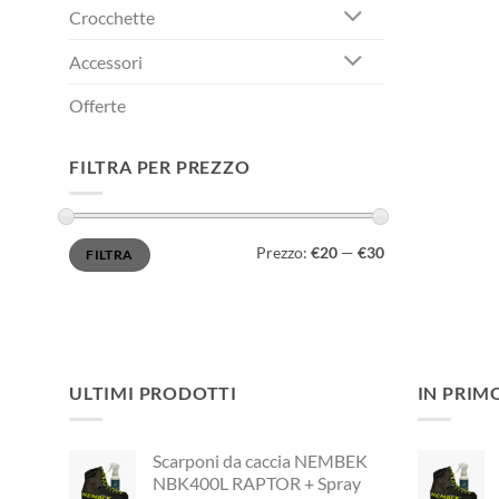
Crocchette
Accessori
Offerte
FILTRA PER PREZZO
Prezzo
Prezzo
Prezzo:
€20
—
€30
FILTRA
Min
Max
ULTIMI PRODOTTI
IN PRIM
Scarponi da caccia NEMBEK
NBK400L RAPTOR + Spray