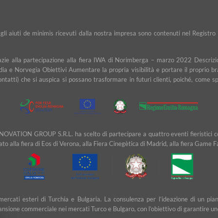
e gli aiuti de minimis ricevuti dalla nostra impresa sono contenuti nel Registro 
razie alla partecipazione alla fiera IWA di Norimberga – marzo 2022 Descrizio
dia e Norvegia Obiettivi Aumentare la propria visibilità e portare il proprio b
contatti) che si auspica si possano trasformare in futuri clienti, poiché, com
NOVATION GROUP S.R.L. ha scelto di partecipare a quattro eventi fieristici cons
ipato alla fiera di Eos di Verona, alla Fiera Cinegètica di Madrid, alla fiera Game 
ei mercati esteri di Turchia e Bulgaria. La consulenza per l’ideazione di u
ansione commerciale nei mercati Turco e Bulgaro, con l’obiettivo di garantire un