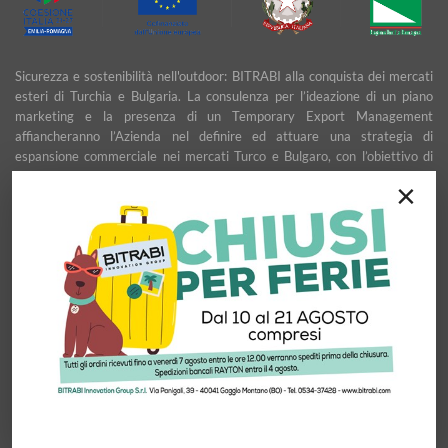
Sicurezza e sostenibilità nell'outdoor: BITRABI alla conquista dei mercati
esteri di Turchia e Bulgaria. La consulenza per l’ideazione di un piano
marketing e la presenza di un Temporary Export Management
affiancheranno l’Azienda nel definire ed attuare una strategia di
espansione commerciale nei mercati Turco e Bulgaro, con l’obiettivo di
garantire uno sviluppo stabile e duraturo.
×