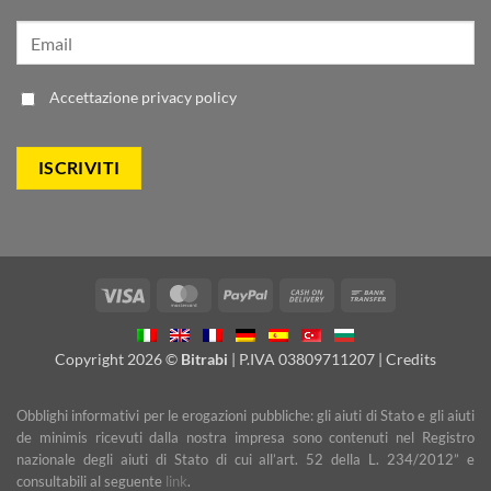
Accettazione
privacy policy
Visa
MasterCard
PayPal
Cash
Bank
On
Transfer
Delivery
Copyright 2026 ©
Bitrabi
| P.IVA 03809711207 |
Credits
Obblighi informativi per le erogazioni pubbliche: gli aiuti di Stato e gli aiuti
de minimis ricevuti dalla nostra impresa sono contenuti nel Registro
nazionale degli aiuti di Stato di cui all’art. 52 della L. 234/2012” e
consultabili al seguente
link
.