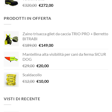
era:
è:
Il
Il
€
320,00
€
272,00
€338,90.
€249,00.
prezzo
prezzo
originale
attuale
PRODOTTI IN OFFERTA
era:
è:
€320,00.
€272,00.
Zaino trisacca gilet da caccia TRIO PRO + Berretto
BITRABI
Il
Il
€
189,00
€
149,00
prezzo
prezzo
Mantellina alta visibilità per cani da ferma SICUR
originale
attuale
DOG
era:
è:
Il
Il
€
29,00
€
20,00
€189,00.
€149,00.
prezzo
prezzo
Scaldacollo
originale
attuale
Il
Il
€
12,00
era:
€
10,00
è:
prezzo
prezzo
€29,00.
€20,00.
originale
attuale
era:
è:
VISTI DI RECENTE
€12,00.
€10,00.