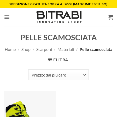
Salta
SPEDIZIONE GRATUITA SOPRA AI 200€ (MANGIME ESCLUSO)
ai
contenuti
PELLE SCAMOSCIATA
Home
/
Shop
/
Scarponi
/
Materiali
/
Pelle scamosciata
FILTRA