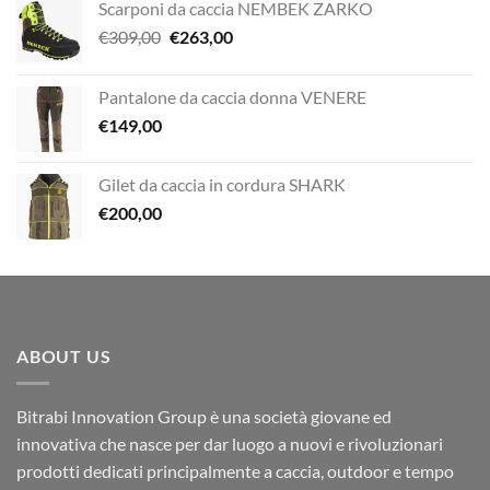
Scarponi da caccia NEMBEK ZARKO
Il
Il
€
309,00
€
263,00
prezzo
prezzo
originale
attuale
Pantalone da caccia donna VENERE
era:
è:
€
149,00
€309,00.
€263,00.
Gilet da caccia in cordura SHARK
€
200,00
ABOUT US
Bitrabi Innovation Group è una società giovane ed
innovativa che nasce per dar luogo a nuovi e rivoluzionari
prodotti dedicati principalmente a caccia, outdoor e tempo