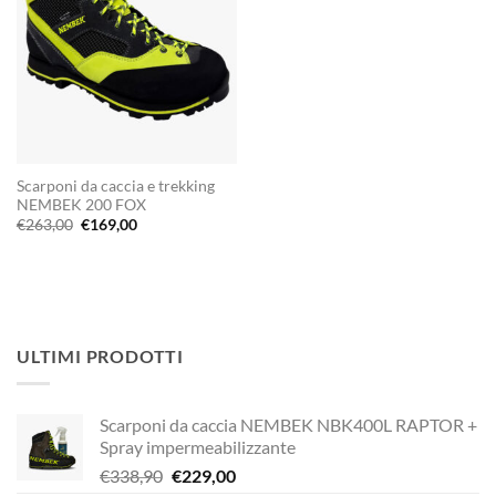
Scarponi da caccia e trekking
NEMBEK 200 FOX
Il
Il
€
263,00
€
169,00
prezzo
prezzo
originale
attuale
era:
è:
€263,00.
€169,00.
ULTIMI PRODOTTI
Scarponi da caccia NEMBEK NBK400L RAPTOR +
Spray impermeabilizzante
Il
Il
€
338,90
€
229,00