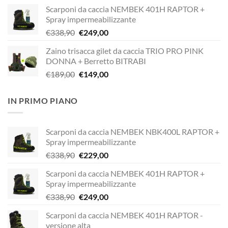
prezzo
prezzo
Scarponi da caccia NEMBEK 401H RAPTOR +
originale
attuale
Spray impermeabilizzante
era:
è:
Il
Il
€
338,90
€
249,00
€338,90.
€229,00.
prezzo
prezzo
Zaino trisacca gilet da caccia TRIO PRO PINK
originale
attuale
DONNA + Berretto BITRABI
era:
è:
Il
Il
€
189,00
€
149,00
€338,90.
€249,00.
prezzo
prezzo
originale
attuale
IN PRIMO PIANO
era:
è:
€189,00.
€149,00.
Scarponi da caccia NEMBEK NBK400L RAPTOR +
Spray impermeabilizzante
Il
Il
€
338,90
€
229,00
prezzo
prezzo
Scarponi da caccia NEMBEK 401H RAPTOR +
originale
attuale
Spray impermeabilizzante
era:
è:
Il
Il
€
338,90
€
249,00
€338,90.
€229,00.
prezzo
prezzo
Scarponi da caccia NEMBEK 401H RAPTOR -
originale
attuale
versione alta