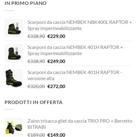
IN PRIMO PIANO
era:
è:
€189,00.
€149,00.
Scarponi da caccia NEMBEK NBK400L RAPTOR +
Spray impermeabilizzante
Il
Il
€
338,90
€
229,00
prezzo
prezzo
Scarponi da caccia NEMBEK 401H RAPTOR +
originale
attuale
Spray impermeabilizzante
era:
è:
Il
Il
€
338,90
€
249,00
€338,90.
€229,00.
prezzo
prezzo
Scarponi da caccia NEMBEK 401H RAPTOR -
originale
attuale
versione alta
era:
è:
Il
Il
€
320,00
€
272,00
€338,90.
€249,00.
prezzo
prezzo
originale
attuale
PRODOTTI IN OFFERTA
era:
è:
€320,00.
€272,00.
Zaino trisacca gilet da caccia TRIO PRO + Berretto
BITRABI
Il
Il
€
189,00
€
149,00