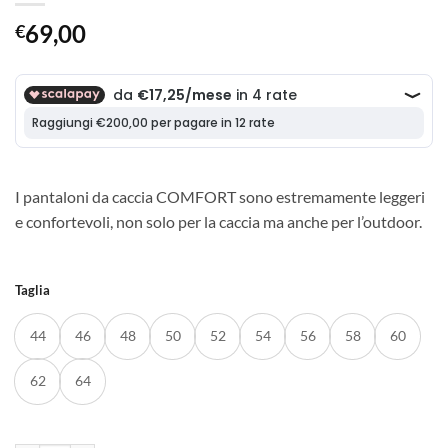
69,00
€
I pantaloni da caccia COMFORT sono estremamente leggeri
e confortevoli, non solo per la caccia ma anche per l’outdoor.
Taglia
44
46
48
50
52
54
56
58
60
62
64