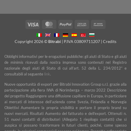
Visa
MasterCard
PayPal
Cash
Bank
On
Transfer
Delivery
Copyright 2026 ©
Bitrabi
| P.IVA 03809711207 |
Credits
Obblighi informativi per le erogazioni pubbliche: gli aiuti di Stato e gli aiuti
de minimis ricevuti dalla nostra impresa sono contenuti nel Registro
nazionale degli aiuti di Stato di cui all’art. 52 della L. 234/2012” e
consultabili al seguente
link
.
Nuove opportunità di export per Bitrabi Innovation Group s.r.l. grazie alla
partecipazione alla fiera IWA di Norimberga – marzo 2022 Descrizione
del progetto Raggiungere una diffusione capillare in Europa, in particolare
ai mercati di interesse dell’azienda come Svezia, Finlandia e Norvegia
Obiettivi Aumentare la propria visibilità e portare il proprio brand su
nuovi mercati. Risultati Aumento del fatturato e dell’export. Ottenuti n.
51 nuovi contatti di distributori (Allegato 1 riepilogo contatti) che si
auspica si possano trasformare in futuri clienti, poiché, come spesso
accade, le relazioni commerciali nascono nel tempo. Progetto cofinanziato