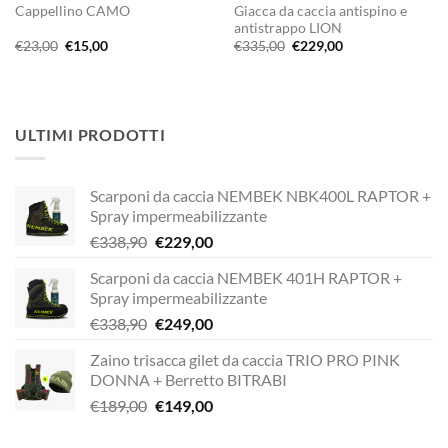
Giacca da caccia antispino e
Cappellino CAMO
antistrappo LION
Il
Il
Il
Il
€
23,00
€
15,00
€
335,00
€
229,00
prezzo
prezzo
prezzo
prezzo
originale
attuale
originale
attuale
era:
è:
era:
è:
€23,00.
€15,00.
€335,00.
€229,00.
ULTIMI PRODOTTI
Scarponi da caccia NEMBEK NBK400L RAPTOR +
Spray impermeabilizzante
Il
Il
€
338,90
€
229,00
prezzo
prezzo
Scarponi da caccia NEMBEK 401H RAPTOR +
originale
attuale
Spray impermeabilizzante
era:
è:
Il
Il
€
338,90
€
249,00
€338,90.
€229,00.
prezzo
prezzo
Zaino trisacca gilet da caccia TRIO PRO PINK
originale
attuale
DONNA + Berretto BITRABI
era:
è:
Il
Il
€
189,00
€
149,00
€338,90.
€249,00.
prezzo
prezzo
originale
attuale