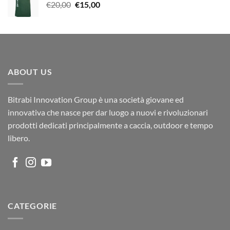
Il
Il
€
20,00
€
15,00
€28,00.
€20,00.
prezzo
prezzo
originale
attuale
era:
è:
€20,00.
€15,00.
ABOUT US
Bitrabi Innovation Group è una società giovane ed
innovativa che nasce per dar luogo a nuovi e rivoluzionari
prodotti dedicati principalmente a caccia, outdoor e tempo
libero.
CATEGORIE