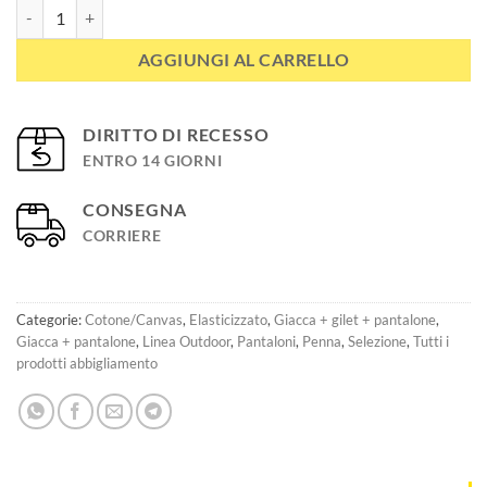
Pantaloni da caccia COMFORT quantità
AGGIUNGI AL CARRELLO
DIRITTO DI RECESSO
ENTRO 14 GIORNI
CONSEGNA
CORRIERE
Categorie:
Cotone/Canvas
,
Elasticizzato
,
Giacca + gilet + pantalone
,
Giacca + pantalone
,
Linea Outdoor
,
Pantaloni
,
Penna
,
Selezione
,
Tutti i
prodotti abbigliamento