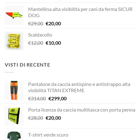
prezzo
prezzo
Mantellina alta visibilità per cani da ferma SICUR
originale
attuale
DOG
era:
è:
Il
Il
€
29,00
€
20,00
€189,00.
€149,00.
prezzo
prezzo
Scaldacollo
originale
attuale
Il
Il
€
12,00
era:
€
10,00
è:
prezzo
prezzo
€29,00.
€20,00.
originale
attuale
era:
è:
VISTI DI RECENTE
€12,00.
€10,00.
Pantalone da caccia antispino e antistrappo alta
visibilità TITAN EXTREME
Il
Il
€
314,00
€
299,00
prezzo
prezzo
Porta licenza da caccia multitasca con porta penna
originale
attuale
Il
Il
€
28,00
€
era:
20,00
è:
prezzo
prezzo
€314,00.
€299,00.
originale
attuale
T-shirt verde scuro
era:
è: