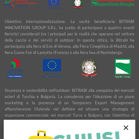
Obiettivo internazionalizzazione. La socità beneficiaria BITRABI
INNOVATION GROUP S.R.L. ha scelto di partecipare a quattro eventi
fieristici considerati tra i principali per le realtà che operano nel settore
della caccia e dei servizi di outdoor. In questa ottica, la Bitrabì ha
partecipato alla fiera di Eos di Verona, alla Fiera Cinegètica di Madrid, alla
fiera Game Fair di Lamotte (Francia) e alla fiera Iwa di Norimberga.
Sicurezza e sostenibilità nell'outdoor: BITRABI alla conquista dei mercati
esteri di Turchia e Bulgaria. La consulenza per l’ideazione di un piano
marketing e la presenza di un Temporary Export Management
affiancheranno l’Azienda nel definire ed attuare una strategia di
espansione commerciale nei mercati Turco e Bulgaro, con l’obiettivo di
garantire uno sviluppo stabile e duraturo.
×