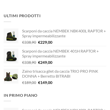
ULTIMI PRODOTTI
Scarponi da caccia NEMBEK NBK400L RAPTOR +
Spray impermeabilizzante
Il
Il
€
338,90
€
229,00
prezzo
prezzo
Scarponi da caccia NEMBEK 401H RAPTOR +
originale
attuale
Spray impermeabilizzante
era:
è:
Il
Il
€
338,90
€
249,00
€338,90.
€229,00.
prezzo
prezzo
Zaino trisacca gilet da caccia TRIO PRO PINK
originale
attuale
DONNA + Berretto BITRABI
era:
è:
Il
Il
€
189,00
€
149,00
€338,90.
€249,00.
prezzo
prezzo
originale
attuale
IN PRIMO PIANO
era:
è:
€189,00.
€149,00.