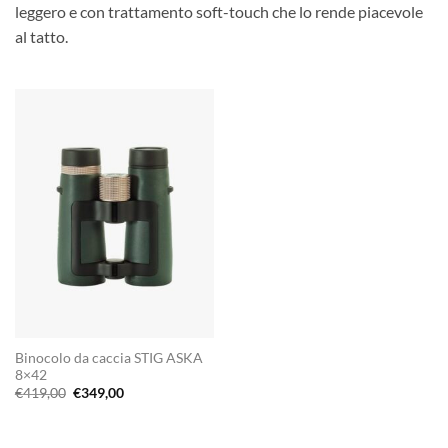
leggero e con trattamento soft-touch che lo rende piacevole
al tatto.
Binocolo da caccia STIG ASKA
8×42
Il
Il
€
419,00
€
349,00
prezzo
prezzo
originale
attuale
era:
è:
€419,00.
€349,00.