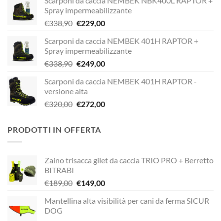
Scarponi da caccia NEMBEK NBK400L RAPTOR +
Spray impermeabilizzante
Il
Il
€
338,90
€
229,00
prezzo
prezzo
Scarponi da caccia NEMBEK 401H RAPTOR +
originale
attuale
Spray impermeabilizzante
era:
è:
Il
Il
€
338,90
€
249,00
€338,90.
€229,00.
prezzo
prezzo
Scarponi da caccia NEMBEK 401H RAPTOR -
originale
attuale
versione alta
era:
è:
Il
Il
€
320,00
€
272,00
€338,90.
€249,00.
prezzo
prezzo
originale
attuale
PRODOTTI IN OFFERTA
era:
è:
€320,00.
€272,00.
Zaino trisacca gilet da caccia TRIO PRO + Berretto
BITRABI
Il
Il
€
189,00
€
149,00
prezzo
prezzo
Mantellina alta visibilità per cani da ferma SICUR
originale
attuale
DOG
era:
è: