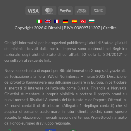
Visa
MasterCard
PayPal
Cash
Bank
On
Transfer
Delivery
Copyright 2026 ©
Bitrabi
| P.IVA 03809711207 |
Credits
Obblighi informativi per le erogazioni pubbliche: gli aiuti di Stato e gli aiuti
de minimis ricevuti dalla nostra impresa sono contenuti nel Registro
nazionale degli aiuti di Stato di cui all’art. 52 della L. 234/2012” e
consultabili al seguente
link
.
Nuove opportunità di export per Bitrabi Innovation Group s.r.l. grazie alla
partecipazione alla fiera IWA di Norimberga – marzo 2022 Descrizione
del progetto Raggiungere una diffusione capillare in Europa, in particolare
ai mercati di interesse dell’azienda come Svezia, Finlandia e Norvegia
Obiettivi Aumentare la propria visibilità e portare il proprio brand su
nuovi mercati. Risultati Aumento del fatturato e dell’export. Ottenuti n.
51 nuovi contatti di distributori (Allegato 1 riepilogo contatti) che si
auspica si possano trasformare in futuri clienti, poiché, come spesso
accade, le relazioni commerciali nascono nel tempo. Progetto cofinanziato
dal Fondo europeo di sviluppo regionale.