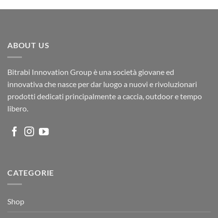
originale
attuale
era:
è:
€950,00.
€709,00.
ABOUT US
Bitrabi Innovation Group è una società giovane ed
innovativa che nasce per dar luogo a nuovi e rivoluzionari
prodotti dedicati principalmente a caccia, outdoor e tempo
libero.
CATEGORIE
Shop