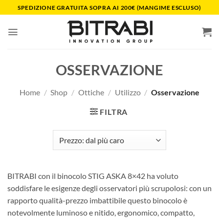
Salta
SPEDIZIONE GRATUITA SOPRA AI 200€ (MANGIME ESCLUSO)
ai
contenuti
OSSERVAZIONE
Home
/
Shop
/
Ottiche
/
Utilizzo
/
Osservazione
FILTRA
BITRABI con il binocolo STIG ASKA 8×42 ha voluto
soddisfare le esigenze degli osservatori più scrupolosi: con un
rapporto qualità-prezzo imbattibile questo binocolo è
notevolmente luminoso e nitido, ergonomico, compatto,