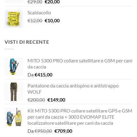
Il
Il
€
29,00
€
20,00
€189,00.
€149,00.
prezzo
prezzo
Scaldacollo
originale
attuale
Il
Il
€
12,00
era:
€
10,00
è:
prezzo
prezzo
€29,00.
€20,00.
originale
attuale
era:
è:
VISTI DI RECENTE
€12,00.
€10,00.
MITO 5300 PRO collare satellitare e GSM per cani
da caccia
Da
€
415,00
Pantalone da caccia antispino e antistrappo
WOLF
Il
Il
€
200,00
€
149,00
prezzo
prezzo
Kit MITO 5300 PRO collare satellitare GPS e GSM
originale
attuale
per cani da caccia + 3003 EVOMAP ELITE
era:
è:
localizzatore satellitare per cani da caccia
€200,00.
€149,00.
Il
Il
Da
€
950,00
€
709,00
prezzo
prezzo