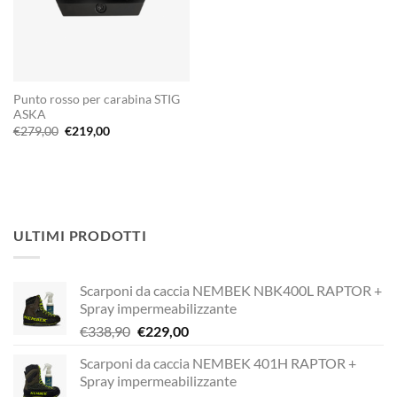
Punto rosso per carabina STIG
ASKA
Il
Il
€
279,00
€
219,00
prezzo
prezzo
originale
attuale
era:
è:
€279,00.
€219,00.
ULTIMI PRODOTTI
Scarponi da caccia NEMBEK NBK400L RAPTOR +
Spray impermeabilizzante
Il
Il
€
338,90
€
229,00
prezzo
prezzo
Scarponi da caccia NEMBEK 401H RAPTOR +
originale
attuale
Spray impermeabilizzante
era:
è: