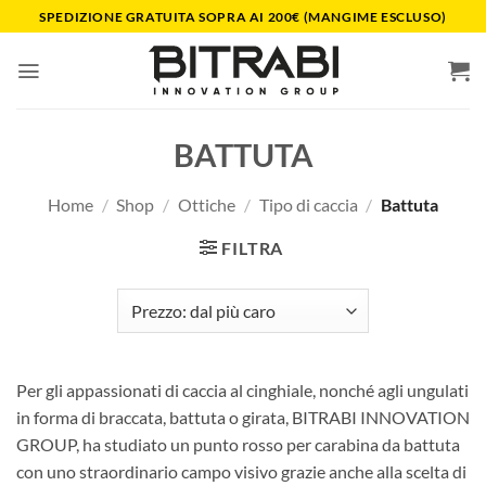
Salta
SPEDIZIONE GRATUITA SOPRA AI 200€ (MANGIME ESCLUSO)
ai
contenuti
BATTUTA
Home
/
Shop
/
Ottiche
/
Tipo di caccia
/
Battuta
FILTRA
Per gli appassionati di caccia al cinghiale, nonché agli ungulati
in forma di braccata, battuta o girata, BITRABI INNOVATION
GROUP, ha studiato un punto rosso per carabina da battuta
con uno straordinario campo visivo grazie anche alla scelta di