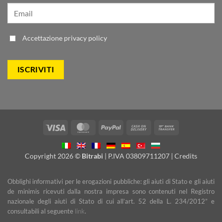
Accettazione
privacy policy
Visa
MasterCard
PayPal
Cash
Bank
On
Transfer
Delivery
Copyright 2026 ©
Bitrabi
| P.IVA 03809711207 |
Credits
Obblighi informativi per le erogazioni pubbliche: gli aiuti di Stato e gli aiuti
de minimis ricevuti dalla nostra impresa sono contenuti nel Registro
nazionale degli aiuti di Stato di cui all’art. 52 della L. 234/2012” e
consultabili al seguente
link
.