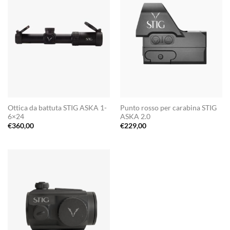
Ottica da battuta STIG ASKA 1-
Punto rosso per carabina STIG
6×24
ASKA 2.0
€
360,00
€
229,00