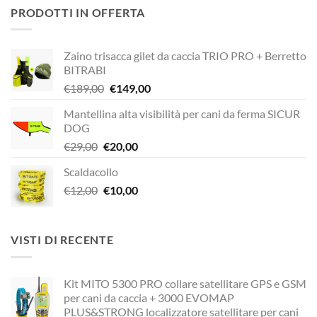
originale
attuale
PRODOTTI IN OFFERTA
era:
è:
€320,00.
€272,00.
Zaino trisacca gilet da caccia TRIO PRO + Berretto
BITRABI
Il
Il
€
189,00
€
149,00
prezzo
prezzo
Mantellina alta visibilità per cani da ferma SICUR
originale
attuale
DOG
era:
è:
Il
Il
€
29,00
€
20,00
€189,00.
€149,00.
prezzo
prezzo
Scaldacollo
originale
attuale
Il
Il
€
12,00
era:
€
10,00
è:
prezzo
prezzo
€29,00.
€20,00.
originale
attuale
era:
è:
VISTI DI RECENTE
€12,00.
€10,00.
Kit MITO 5300 PRO collare satellitare GPS e GSM
per cani da caccia + 3000 EVOMAP
PLUS&STRONG localizzatore satellitare per cani