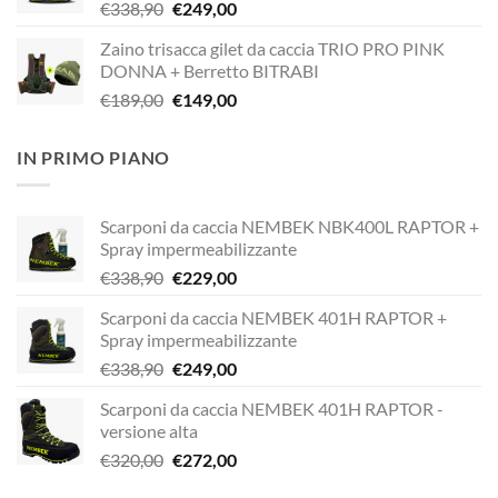
Il
Il
€
338,90
€
249,00
€338,90.
€229,00.
prezzo
prezzo
Zaino trisacca gilet da caccia TRIO PRO PINK
originale
attuale
DONNA + Berretto BITRABI
era:
è:
Il
Il
€
189,00
€
149,00
€338,90.
€249,00.
prezzo
prezzo
originale
attuale
IN PRIMO PIANO
era:
è:
€189,00.
€149,00.
Scarponi da caccia NEMBEK NBK400L RAPTOR +
Spray impermeabilizzante
Il
Il
€
338,90
€
229,00
prezzo
prezzo
Scarponi da caccia NEMBEK 401H RAPTOR +
originale
attuale
Spray impermeabilizzante
era:
è:
Il
Il
€
338,90
€
249,00
€338,90.
€229,00.
prezzo
prezzo
Scarponi da caccia NEMBEK 401H RAPTOR -
originale
attuale
versione alta
era:
è:
Il
Il
€
320,00
€
272,00
€338,90.
€249,00.
prezzo
prezzo