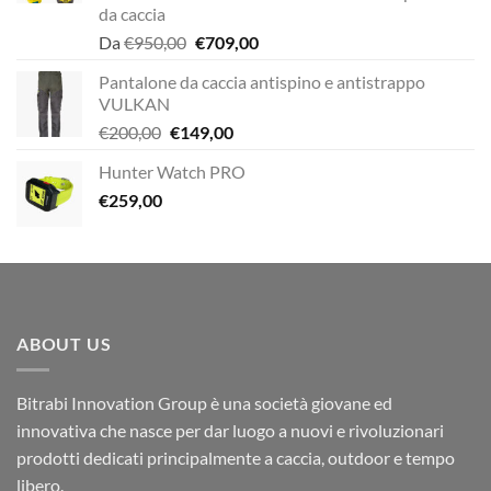
da caccia
Il
Il
Da
€
950,00
€
709,00
prezzo
prezzo
Pantalone da caccia antispino e antistrappo
originale
attuale
VULKAN
era:
è:
Il
Il
€
200,00
€
149,00
€950,00.
€709,00.
prezzo
prezzo
Hunter Watch PRO
originale
attuale
€
259,00
era:
è:
€200,00.
€149,00.
ABOUT US
Bitrabi Innovation Group è una società giovane ed
innovativa che nasce per dar luogo a nuovi e rivoluzionari
prodotti dedicati principalmente a caccia, outdoor e tempo
libero.