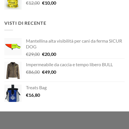
Il
Il
€
12,00
era:
€
10,00
è:
prezzo
prezzo
€29,00.
€20,00.
originale
attuale
era:
è:
VISTI DI RECENTE
€12,00.
€10,00.
Mantellina alta visibilità per cani da ferma SICUR
DOG
Il
Il
€
29,00
€
20,00
prezzo
prezzo
Impermeabile da caccia e tempo libero BULL
originale
attuale
Il
Il
€
86,00
era:
€
49,00
è:
prezzo
prezzo
€29,00.
€20,00.
originale
attuale
Treats Bag
era:
è:
€
16,80
€86,00.
€49,00.