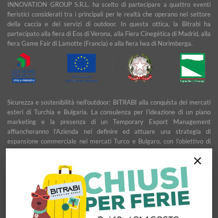
INNOVATION GROUP S.R.L. ha scelto di partecipare a quattro eventi
fieristici considerati tra i principali per le realtà che operano nel settore
della caccia e dei servizi di outdoor. In questa ottica, la Bitrabì ha
partecipato alla fiera di Eos di Verona, alla Fiera Cinegètica di Madrid, alla
fiera Game Fair di Lamotte (Francia) e alla fiera Iwa di Norimberga.
Sicurezza e sostenibilità nell'outdoor: BITRABI alla conquista dei mercati
esteri di Turchia e Bulgaria. La consulenza per l’ideazione di un piano
marketing e la presenza di un Temporary Export Management
affiancheranno l’Azienda nel definire ed attuare una strategia di
espansione commerciale nei mercati Turco e Bulgaro, con l’obiettivo di
garantire uno sviluppo stabile e duraturo.
×