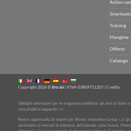
Action ca
Smartwat
Training
Mangime
Offerte
Catalogo
Copyright 2026 ©
Bitrabi
| P.IVA 03809711207 |
Credits
Obblighi informativi per le erogazioni pubbliche: gli aiuti di Stato 
consultabili al seguente
link
.
Nuove opportunità di export per Bitrabi Innovation Group s.r.l. g
particolare ai mercati di interesse dell’azienda come Svezia, Finlan
Ottenuti n. 51 nuovi contatti di distributori (Allegato 1 riepilogo 