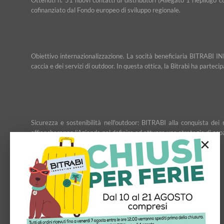
cofinanziato dal Fondo europeo di sviluppo regionale.
Obiettivo internazionalizzazione. La socità beneficiaria BITRABI IN
caccia e dei servizi di outdoor. In questa ottica, la Bitrabì ha partec
Sicurezza e sostenibilità nell'outdoor: BITRABI alla conquista d
affiancheranno l’Azienda nel definire ed attuare una strategia di esp
×