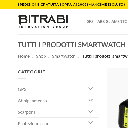
Salta
SPEDIZIONE GRATUITA SOPRA AI 200€ (MANGIME ESCLUSO)
ai
contenuti
GPS
ABBIGLIAMENTO
TUTTI I PRODOTTI SMARTWATCH
Home
/
Shop
/
Smartwatch
/
Tutti i prodotti smart
CATEGORIE
GPS
Abbigliamento
Scarponi
Protezione cane