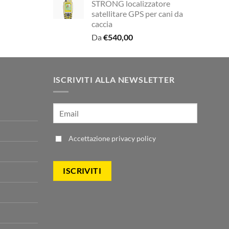
STRONG localizzatore
ale
satellitare GPS per cani da
caccia
00.
Da
€
540,00
ISCRIVITI ALLA NEWSLETTER
Accettazione
privacy policy