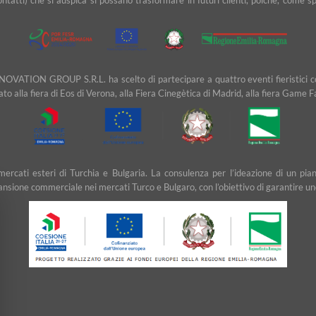
NOVATION GROUP S.R.L. ha scelto di partecipare a quattro eventi fieristici cons
ipato alla fiera di Eos di Verona, alla Fiera Cinegètica di Madrid, alla fiera Game 
ei mercati esteri di Turchia e Bulgaria. La consulenza per l’ideazione di u
ansione commerciale nei mercati Turco e Bulgaro, con l’obiettivo di garantire un