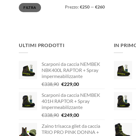
Prezzo
Prezzo
Prezzo:
€250
—
€260
FILTRA
Min
Max
ULTIMI PRODOTTI
IN PRIM
Scarponi da caccia NEMBEK
NBK400L RAPTOR + Spray
impermeabilizzante
Il
Il
€
338,90
€
229,00
prezzo
prezzo
Scarponi da caccia NEMBEK
originale
attuale
401H RAPTOR + Spray
era:
è:
impermeabilizzante
€338,90.
€229,00.
Il
Il
€
338,90
€
249,00
prezzo
prezzo
Zaino trisacca gilet da caccia
originale
attuale
TRIO PRO PINK DONNA +
era:
è: