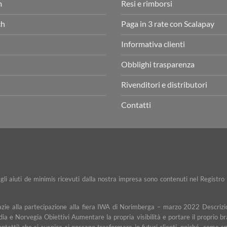
m
Resi e rimborsi
ch
Paga in 3 rate con Scalapay
Informativa clienti
Obblighi trasparenza
Rivenditori e distributori
Contatti
e gli aiuti de minimis ricevuti dalla nostra impresa sono contenuti nel Registro 
razie alla partecipazione alla fiera IWA di Norimberga – marzo 2022 Descrizio
dia e Norvegia Obiettivi Aumentare la propria visibilità e portare il proprio b
contatti) che si auspica si possano trasformare in futuri clienti, poiché, com