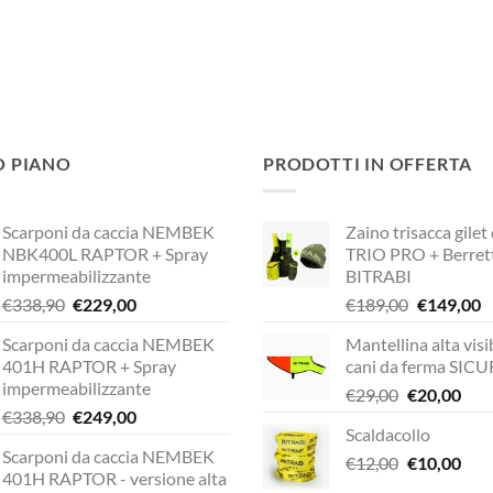
O PIANO
PRODOTTI IN OFFERTA
Scarponi da caccia NEMBEK
Zaino trisacca gilet
NBK400L RAPTOR + Spray
TRIO PRO + Berret
impermeabilizzante
BITRABI
Il
Il
Il
Il
€
338,90
€
229,00
€
189,00
€
149,00
prezzo
prezzo
prezzo
p
Scarponi da caccia NEMBEK
Mantellina alta visib
originale
attuale
originale
a
401H RAPTOR + Spray
cani da ferma SIC
era:
è:
era:
è:
impermeabilizzante
Il
Il
€
29,00
€
20,00
€338,90.
€229,00.
€189,00.
€
Il
Il
€
338,90
€
249,00
prezzo
pre
Scaldacollo
prezzo
prezzo
originale
attu
Scarponi da caccia NEMBEK
originale
attuale
Il
Il
€
12,00
era:
€
10,00
è:
401H RAPTOR - versione alta
era:
è:
prezzo
pre
€29,00.
€20,