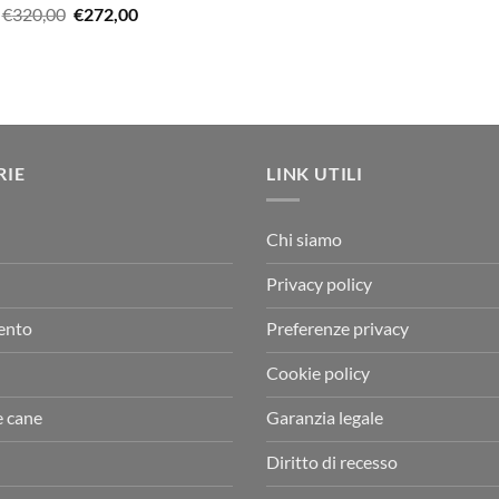
Il
Il
€
320,00
€
272,00
€338,90.
€249,00.
originale
attu
prezzo
prezzo
era:
è:
originale
attuale
€12,00.
€10,
era:
è:
€320,00.
€272,00.
RIE
LINK UTILI
Chi siamo
Privacy policy
ento
Preferenze privacy
Cookie policy
e cane
Garanzia legale
Diritto di recesso