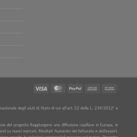
Visa
MasterCard
PayPal
Cash
Bank
On
Transfer
Delivery
nazionale degli aiuti di Stato di cui all’art. 52 della L. 234/2012” e
ne del progetto Raggiungere una diffusione capillare in Europa, in
rand su nuovi mercati. Risultati Aumento del fatturato e dell’export.
e spesso accade, le relazioni commerciali nascono nel tempo. Progetto