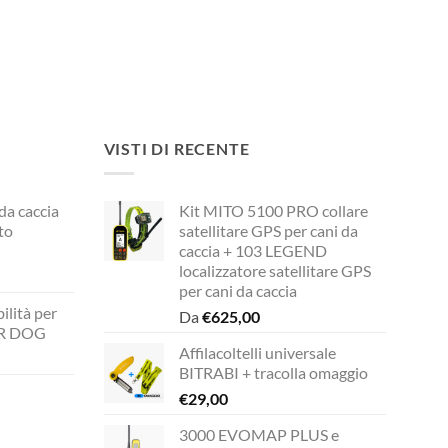
VISTI DI RECENTE
 da caccia
Kit MITO 5100 PRO collare
to
satellitare GPS per cani da
caccia + 103 LEGEND
localizzatore satellitare GPS
per cani da caccia
rezzo
ilità per
Da
€
625,00
ttuale
UR DOG
Affilacoltelli universale
149,00.
BITRABI + tracolla omaggio
zzo
€
29,00
ale
3000 EVOMAP PLUS e
zzo
00.