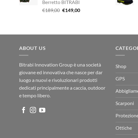
Berretto BITRABI
€338,90.
€249,00.
Il
Il
€
189,00
€
149,00
prezzo
prezzo
originale
attuale
era:
è:
€189,00.
€149,00.
ABOUT US
CATEGO
Bitrabi Innovation Group è una società
Shop
giovane ed innovativa che nasce per dar
GPS
luogo a nuovi e rivoluzionari prodotti
dedicati principalmente a caccia, outdoor
Abbigliam
e tempo libero.
Scarponi
Protezion
Ottiche