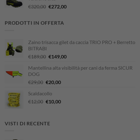
era:
è:
Il
Il
€
320,00
€
272,00
€338,90.
€249,00.
prezzo
prezzo
originale
attuale
PRODOTTI IN OFFERTA
era:
è:
€320,00.
€272,00.
Zaino trisacca gilet da caccia TRIO PRO + Berretto
BITRABI
Il
Il
€
189,00
€
149,00
prezzo
prezzo
Mantellina alta visibilità per cani da ferma SICUR
originale
attuale
DOG
era:
è:
Il
Il
€
29,00
€
20,00
€189,00.
€149,00.
prezzo
prezzo
Scaldacollo
originale
attuale
Il
Il
€
12,00
era:
€
10,00
è:
prezzo
prezzo
€29,00.
€20,00.
originale
attuale
era:
è:
VISTI DI RECENTE
€12,00.
€10,00.