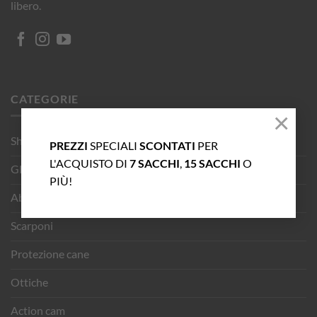
libero.
CATEGORIE
×
Shop
PREZZI
SPECIALI
SCONTATI
PER
L'ACQUISTO DI
7 SACCHI
,
15 SACCHI
O
GPS
PIÙ!
Abbigliamento
Scarponi
Protezione cane
Ottiche
Action cam