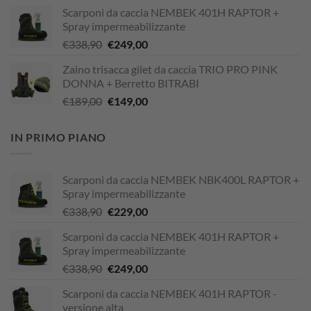
prezzo
prezzo
Scarponi da caccia NEMBEK 401H RAPTOR +
originale
attuale
Spray impermeabilizzante
era:
è:
Il
Il
€
338,90
€
249,00
€338,90.
€229,00.
prezzo
prezzo
Zaino trisacca gilet da caccia TRIO PRO PINK
originale
attuale
DONNA + Berretto BITRABI
era:
è:
Il
Il
€
189,00
€
149,00
€338,90.
€249,00.
prezzo
prezzo
originale
attuale
IN PRIMO PIANO
era:
è:
€189,00.
€149,00.
Scarponi da caccia NEMBEK NBK400L RAPTOR +
Spray impermeabilizzante
Il
Il
€
338,90
€
229,00
prezzo
prezzo
Scarponi da caccia NEMBEK 401H RAPTOR +
originale
attuale
Spray impermeabilizzante
era:
è:
Il
Il
€
338,90
€
249,00
€338,90.
€229,00.
prezzo
prezzo
Scarponi da caccia NEMBEK 401H RAPTOR -
originale
attuale
versione alta