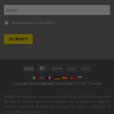
Accettazione
privacy policy
Visa
MasterCard
PayPal
Cash
Bank
On
Transfer
Delivery
Copyright 2026 ©
Bitrabi
| P.IVA 03809711207 |
Credits
Obblighi informativi per le erogazioni pubbliche: gli aiuti di Stato e gli aiuti
de minimis ricevuti dalla nostra impresa sono contenuti nel Registro
nazionale degli aiuti di Stato di cui all’art. 52 della L. 234/2012” e
consultabili al seguente
link
.