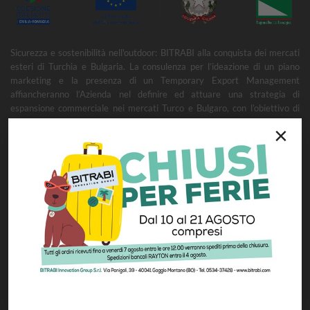
Sicurezza e sostenibilità nell'outdoor: BITRABI alla conquista dei mercati
esteri di Turchia e Bulgaria. La consulenza per l’ideazione di un piano
marketing e la presenza di un Temporary Export Management
affiancheranno l’Azienda nel definire ed attuare una strategia di
espansione commerciale nei mercati Turco e Bulgaro, con l’obiettivo di
garantire uno sviluppo stabile e duraturo.
×