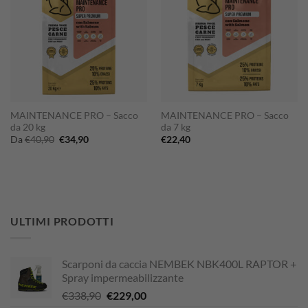
MAINTENANCE PRO – Sacco
MAINTENANCE PRO – Sacco
da 20 kg
da 7 kg
Il
Il
Da
€
40,90
€
34,90
€
22,40
prezzo
prezzo
originale
attuale
era:
è:
€40,90.
€34,90.
ULTIMI PRODOTTI
Scarponi da caccia NEMBEK NBK400L RAPTOR +
Spray impermeabilizzante
Il
Il
€
338,90
€
229,00