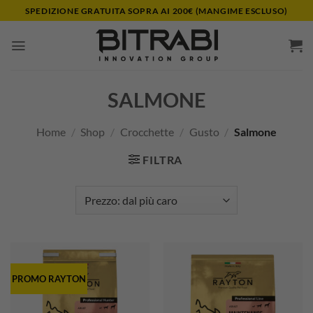
Salta
SPEDIZIONE GRATUITA SOPRA AI 200€ (MANGIME ESCLUSO)
ai
contenuti
SALMONE
Home
/
Shop
/
Crocchette
/
Gusto
/
Salmone
FILTRA
PROMO RAYTON