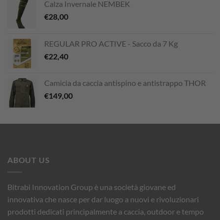
Calza Invernale NEMBEK
€
28,00
REGULAR PRO ACTIVE - Sacco da 7 Kg
€
22,40
Camicia da caccia antispino e antistrappo THOR
€
149,00
ABOUT US
Bitrabi Innovation Group è una società giovane ed
innovativa che nasce per dar luogo a nuovi e rivoluzionari
prodotti dedicati principalmente a caccia, outdoor e tempo