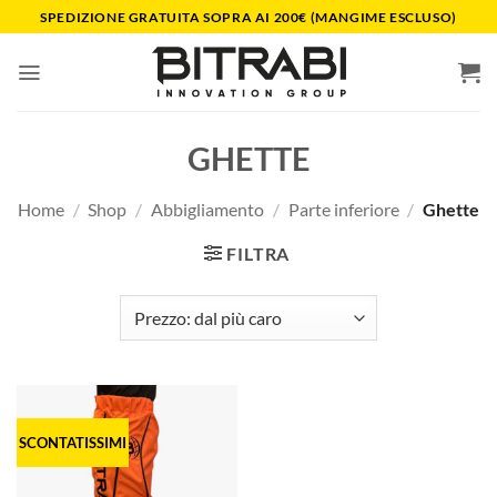
Salta
SPEDIZIONE GRATUITA SOPRA AI 200€ (MANGIME ESCLUSO)
ai
contenuti
GHETTE
Home
/
Shop
/
Abbigliamento
/
Parte inferiore
/
Ghette
FILTRA
SCONTATISSIMI