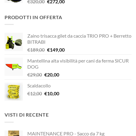
Il
Il
€
320,00
€
272,00
€338,90.
€249,00.
prezzo
prezzo
originale
attuale
PRODOTTI IN OFFERTA
era:
è:
€320,00.
€272,00.
Zaino trisacca gilet da caccia TRIO PRO + Berretto
BITRABI
Il
Il
€
189,00
€
149,00
prezzo
prezzo
Mantellina alta visibilità per cani da ferma SICUR
originale
attuale
DOG
era:
è:
Il
Il
€
29,00
€
20,00
€189,00.
€149,00.
prezzo
prezzo
Scaldacollo
originale
attuale
Il
Il
€
12,00
era:
€
10,00
è:
prezzo
prezzo
€29,00.
€20,00.
originale
attuale
era:
è:
VISTI DI RECENTE
€12,00.
€10,00.
MAINTENANCE PRO - Sacco da 7 kg