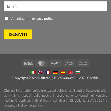
Accettazione
privacy policy
Visa
MasterCard
PayPal
Cash
Bank
On
Transfer
Delivery
Copyright 2026 ©
Bitrabi
| P.IVA 03809711207 |
Credits
Obblighi informativi per le erogazioni pubbliche: gli aiuti di Stato e gli aiuti
de minimis ricevuti dalla nostra impresa sono contenuti nel Registro
nazionale degli aiuti di Stato di cui all’art. 52 della L. 234/2012” e
consultabili al seguente
link
.