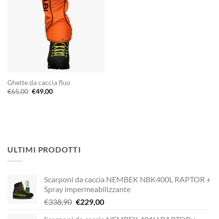
Ghette da caccia fluo
Il
Il
€
65,00
€
49,00
prezzo
prezzo
originale
attuale
era:
è:
€65,00.
€49,00.
ULTIMI PRODOTTI
Scarponi da caccia NEMBEK NBK400L RAPTOR +
Spray impermeabilizzante
Il
Il
€
338,90
€
229,00
prezzo
prezzo