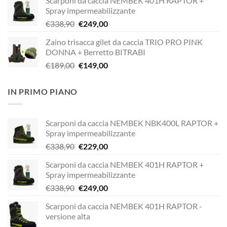
Scarponi da caccia NEMBEK 401H RAPTOR +
originale
attuale
Spray impermeabilizzante
era:
è:
Il
Il
€
338,90
€
249,00
€338,90.
€229,00.
prezzo
prezzo
Zaino trisacca gilet da caccia TRIO PRO PINK
originale
attuale
DONNA + Berretto BITRABI
era:
è:
Il
Il
€
189,00
€
149,00
€338,90.
€249,00.
prezzo
prezzo
originale
attuale
IN PRIMO PIANO
era:
è:
€189,00.
€149,00.
Scarponi da caccia NEMBEK NBK400L RAPTOR +
Spray impermeabilizzante
Il
Il
€
338,90
€
229,00
prezzo
prezzo
Scarponi da caccia NEMBEK 401H RAPTOR +
originale
attuale
Spray impermeabilizzante
era:
è:
Il
Il
€
338,90
€
249,00
€338,90.
€229,00.
prezzo
prezzo
Scarponi da caccia NEMBEK 401H RAPTOR -
originale
attuale
versione alta
era:
è: