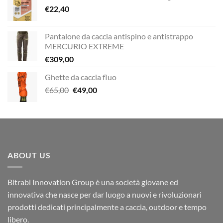
€
22,40
Pantalone da caccia antispino e antistrappo
MERCURIO EXTREME
€
309,00
Ghette da caccia fluo
Il
Il
€
65,00
€
49,00
prezzo
prezzo
originale
attuale
era:
è:
€65,00.
€49,00.
ABOUT US
Bitrabi Innovation Group è una società giovane ed
innovativa che nasce per dar luogo a nuovi e rivoluzionari
prodotti dedicati principalmente a caccia, outdoor e tempo
libero.