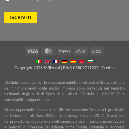
Visa
MasterCard
PayPal
Cash
Bank
On
Transfer
Delivery
Copyright 2026 ©
Bitrabi
| P.IVA 03809711207 |
Credits
Obblighi informativi per le erogazioni pubbliche: gli aiuti di Stato e gli aiuti
de minimis ricevuti dalla nostra impresa sono contenuti nel Registro
nazionale degli aiuti di Stato di cui all’art. 52 della L. 234/2012” e
consultabili al seguente
link
.
Nuove opportunità di export per Bitrabi Innovation Group s.r.l. grazie alla
partecipazione alla fiera IWA di Norimberga – marzo 2022 Descrizione
del progetto Raggiungere una diffusione capillare in Europa, in particolare
ai mercati di interesse dell’azienda come Svezia, Finlandia e Norvegia