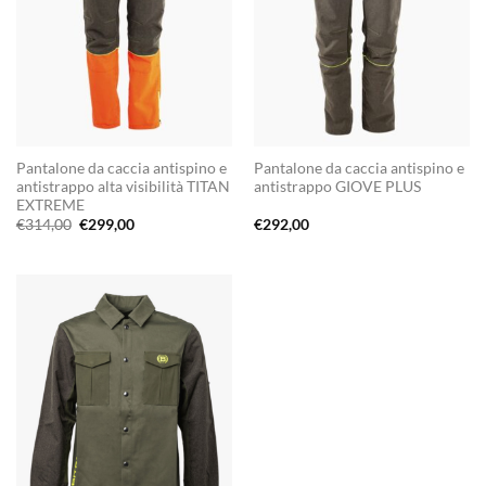
Pantalone da caccia antispino e
Pantalone da caccia antispino e
antistrappo alta visibilità TITAN
antistrappo GIOVE PLUS
EXTREME
Il
Il
€
314,00
€
299,00
€
292,00
prezzo
prezzo
originale
attuale
era:
è:
€314,00.
€299,00.