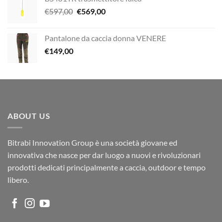
Il
Il
€
597,00
€
569,00
prezzo
prezzo
originale
attuale
Pantalone da caccia donna VENERE
era:
è:
€
149,00
€597,00.
€569,00.
ABOUT US
Bitrabi Innovation Group è una società giovane ed
innovativa che nasce per dar luogo a nuovi e rivoluzionari
prodotti dedicati principalmente a caccia, outdoor e tempo
libero.