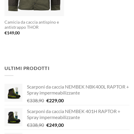
Camicia da caccia antispino e
antistrappo THOR
€
149,00
ULTIMI PRODOTTI
Scarponi da caccia NEMBEK NBK400L RAPTOR +
Spray impermeabilizzante
Il
Il
€
338,90
€
229,00
prezzo
prezzo
Scarponi da caccia NEMBEK 401H RAPTOR +
originale
attuale
Spray impermeabilizzante
era:
è:
Il
Il
€
338,90
€
249,00
€338,90.
€229,00.
prezzo
prezzo