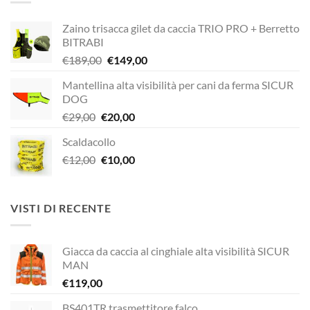
€320,00.
€272,00.
Zaino trisacca gilet da caccia TRIO PRO + Berretto
BITRABI
Il
Il
€
189,00
€
149,00
prezzo
prezzo
Mantellina alta visibilità per cani da ferma SICUR
originale
attuale
DOG
era:
è:
Il
Il
€
29,00
€
20,00
€189,00.
€149,00.
prezzo
prezzo
Scaldacollo
originale
attuale
Il
Il
€
12,00
era:
€
10,00
è:
prezzo
prezzo
€29,00.
€20,00.
originale
attuale
era:
è:
VISTI DI RECENTE
€12,00.
€10,00.
Giacca da caccia al cinghiale alta visibilità SICUR
MAN
€
119,00
BS401TR trasmettitore falco