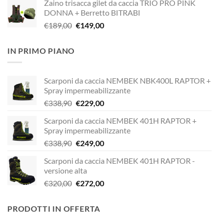
Zaino trisacca gilet da caccia TRIO PRO PINK
originale
attuale
DONNA + Berretto BITRABI
era:
è:
Il
Il
€
189,00
€
149,00
€338,90.
€249,00.
prezzo
prezzo
originale
attuale
IN PRIMO PIANO
era:
è:
€189,00.
€149,00.
Scarponi da caccia NEMBEK NBK400L RAPTOR +
Spray impermeabilizzante
Il
Il
€
338,90
€
229,00
prezzo
prezzo
Scarponi da caccia NEMBEK 401H RAPTOR +
originale
attuale
Spray impermeabilizzante
era:
è:
Il
Il
€
338,90
€
249,00
€338,90.
€229,00.
prezzo
prezzo
Scarponi da caccia NEMBEK 401H RAPTOR -
originale
attuale
versione alta
era:
è:
Il
Il
€
320,00
€
272,00
€338,90.
€249,00.
prezzo
prezzo
originale
attuale
PRODOTTI IN OFFERTA
era:
è: