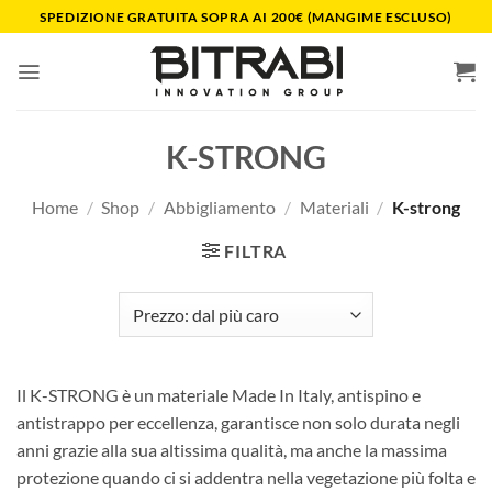
Salta
SPEDIZIONE GRATUITA SOPRA AI 200€ (MANGIME ESCLUSO)
ai
contenuti
K-STRONG
Home
/
Shop
/
Abbigliamento
/
Materiali
/
K-strong
FILTRA
Il K-STRONG è un materiale Made In Italy, antispino e
antistrappo per eccellenza, garantisce non solo durata negli
anni grazie alla sua altissima qualità, ma anche la massima
protezione quando ci si addentra nella vegetazione più folta e