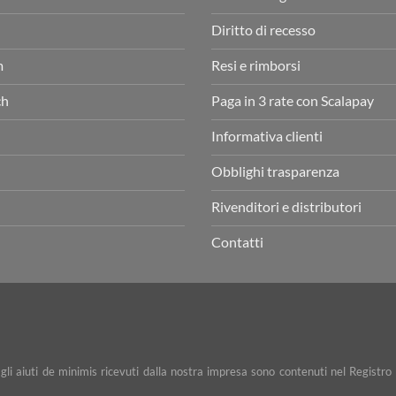
Diritto di recesso
m
Resi e rimborsi
ch
Paga in 3 rate con Scalapay
Informativa clienti
Obblighi trasparenza
Rivenditori e distributori
Contatti
e gli aiuti de minimis ricevuti dalla nostra impresa sono contenuti nel Registro 