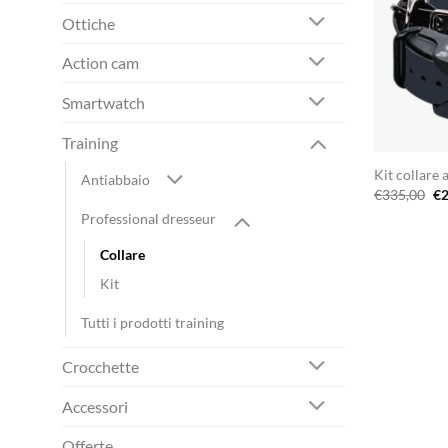
Ottiche
Action cam
Smartwatch
Training
Kit collare
Antiabbaio
Il
€
335,00
€
2
pr
Professional dresseur
or
er
€3
Collare
Kit
Tutti i prodotti training
Crocchette
Accessori
Offerte