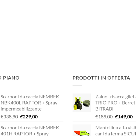
O PIANO
PRODOTTI IN OFFERTA
Scarponi da caccia NEMBEK
Zaino trisacca gilet
NBK400L RAPTOR + Spray
TRIO PRO + Berret
impermeabilizzante
BITRABI
Il
Il
Il
Il
€
338,90
€
229,00
€
189,00
€
149,00
prezzo
prezzo
prezzo
p
Scarponi da caccia NEMBEK
Mantellina alta visib
originale
attuale
originale
a
401H RAPTOR + Spray
cani da ferma SIC
era:
è:
era:
è: