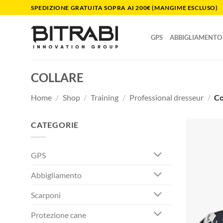
Salta
SPEDIZIONE GRATUITA SOPRA AI 200€ (MANGIME ESCLUSO)
ai
contenuti
GPS
ABBIGLIAMENTO
COLLARE
Home
/
Shop
/
Training
/
Professional dresseur
/
Co
CATEGORIE
GPS
Abbigliamento
Scarponi
Protezione cane