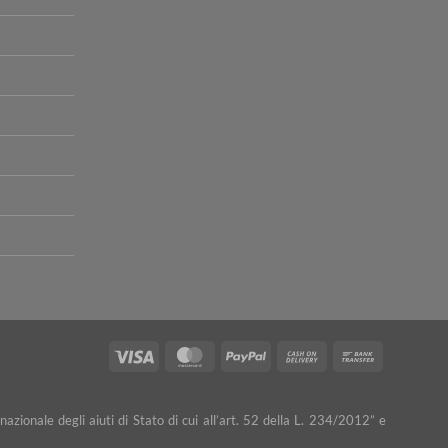
Visa
MasterCard
PayPal
Cash
Bank
On
Transfer
Delivery
nazionale degli aiuti di Stato di cui all’art. 52 della L. 234/2012” e