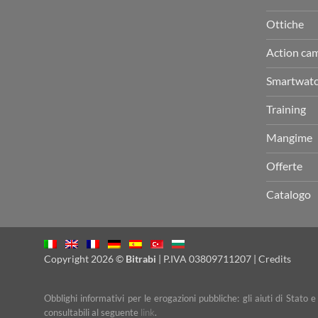
Ottiche
Action ca
Smartwat
Training
Mangime
Offerte
Catalogo
Copyright 2026 ©
Bitrabi
| P.IVA 03809711207 |
Credits
Obblighi informativi per le erogazioni pubbliche: gli aiuti di Stato 
consultabili al seguente
link
.