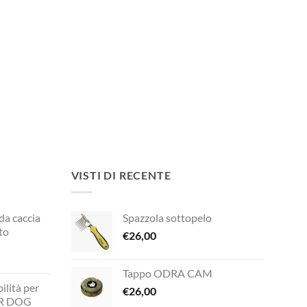
VISTI DI RECENTE
 da caccia
Spazzola sottopelo
to
€
26,00
Tappo ODRA CAM
rezzo
ilità per
ttuale
€
26,00
UR DOG