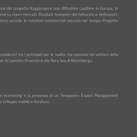
ne del progetto Raggiungere una diffusione capillare in Europa, in
rand su nuovi mercati. Risultati Aumento del fatturato e dell’export.
e spesso accade, le relazioni commerciali nascono nel tempo. Progetto
iderati tra i principali per le realtà che operano nel settore della
Fair di Lamotte (Francia) e alla fiera Iwa di Norimberga.
n piano marketing e la presenza di un Temporary Export Management
o sviluppo stabile e duraturo.