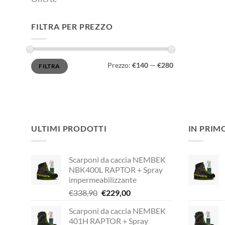
FILTRA PER PREZZO
Prezzo
Prezzo
Prezzo:
€140
—
€280
FILTRA
Min
Max
ULTIMI PRODOTTI
IN PRIM
Scarponi da caccia NEMBEK
NBK400L RAPTOR + Spray
impermeabilizzante
Il
Il
€
338,90
€
229,00
prezzo
prezzo
Scarponi da caccia NEMBEK
originale
attuale
401H RAPTOR + Spray
era:
è: