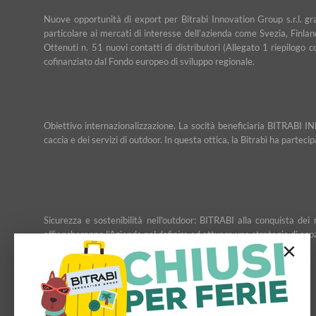
Nuove opportunità di export per Bitrabi Innovation Group s.r.l. g
particolare ai mercati di interesse dell’azienda come Svezia, Finlan
Ottenuti n. 51 nuovi contatti di distributori (Allegato 1 riepilogo 
cofinanziato dal Fondo europeo di sviluppo regionale.
Obiettivo internazionalizzazione. La socità beneficiaria BITRABI IN
caccia e dei servizi di outdoor. In questa ottica, la Bitrabì ha partec
Sicurezza e sostenibilità nell'outdoor: BITRABI alla conquista d
affiancheranno l’Azienda nel definire ed attuare una strategia di esp
×