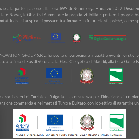
razie alla partecipazione alla fiera IWA di Norimberga – marzo 2022 Descrizio
dia e Norvegia Obiettivi Aumentare la propria visibilità e portare il proprio b
contatti) che si auspica si possano trasformare in futuri clienti, poiché, com
NOVATION GROUP S.R.L. ha scelto di partecipare a quattro eventi fieristici cons
ipato alla fiera di Eos di Verona, alla Fiera Cinegètica di Madrid, alla fiera Game 
ei mercati esteri di Turchia e Bulgaria. La consulenza per l’ideazione di u
ansione commerciale nei mercati Turco e Bulgaro, con l’obiettivo di garantire un