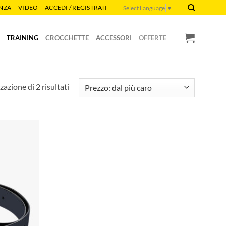
ENZA
VIDEO
ACCEDI / REGISTRATI
Select Language
▼
TRAINING
CROCCHETTE
ACCESSORI
OFFERTE
Prezzo:
zazione di 2 risultati
dal
più
caro