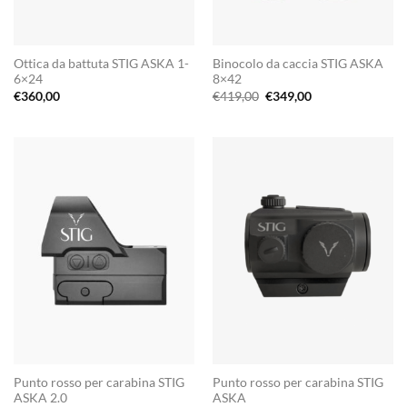
Ottica da battuta STIG ASKA 1-
Binocolo da caccia STIG ASKA
6×24
8×42
Il
Il
€
360,00
€
419,00
€
349,00
prezzo
prezzo
originale
attuale
era:
è:
€419,00.
€349,00.
Punto rosso per carabina STIG
Punto rosso per carabina STIG
ASKA 2.0
ASKA