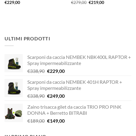
Il
Il
€
229,00
€
279,00
€
219,00
prezzo
prezzo
originale
attuale
era:
è:
€279,00.
€219,00.
ULTIMI PRODOTTI
Scarponi da caccia NEMBEK NBK400L RAPTOR +
Spray impermeabilizzante
Il
Il
€
338,90
€
229,00
prezzo
prezzo
Scarponi da caccia NEMBEK 401H RAPTOR +
originale
attuale
Spray impermeabilizzante
era:
è:
Il
Il
€
338,90
€
249,00
€338,90.
€229,00.
prezzo
prezzo
Zaino trisacca gilet da caccia TRIO PRO PINK
originale
attuale
DONNA + Berretto BITRABI
era:
è:
Il
Il
€
189,00
€
149,00
€338,90.
€249,00.
prezzo
prezzo
originale
attuale