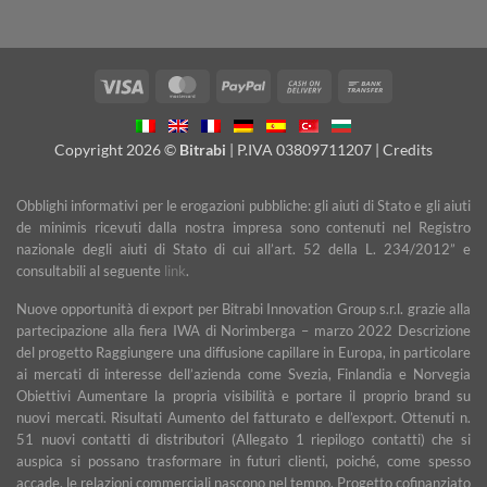
Visa
MasterCard
PayPal
Cash
Bank
On
Transfer
Delivery
Copyright 2026 ©
Bitrabi
| P.IVA 03809711207 |
Credits
Obblighi informativi per le erogazioni pubbliche: gli aiuti di Stato e gli aiuti
de minimis ricevuti dalla nostra impresa sono contenuti nel Registro
nazionale degli aiuti di Stato di cui all’art. 52 della L. 234/2012” e
consultabili al seguente
link
.
Nuove opportunità di export per Bitrabi Innovation Group s.r.l. grazie alla
partecipazione alla fiera IWA di Norimberga – marzo 2022 Descrizione
del progetto Raggiungere una diffusione capillare in Europa, in particolare
ai mercati di interesse dell’azienda come Svezia, Finlandia e Norvegia
Obiettivi Aumentare la propria visibilità e portare il proprio brand su
nuovi mercati. Risultati Aumento del fatturato e dell’export. Ottenuti n.
51 nuovi contatti di distributori (Allegato 1 riepilogo contatti) che si
auspica si possano trasformare in futuri clienti, poiché, come spesso
accade, le relazioni commerciali nascono nel tempo. Progetto cofinanziato