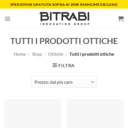
Salta
SPEDIZIONE GRATUITA SOPRA AI 200€ (MANGIME ESCLUSO)
ai
contenuti
TUTTI I PRODOTTI OTTICHE
Home
/
Shop
/
Ottiche
/
Tutti i prodotti ottiche
FILTRA