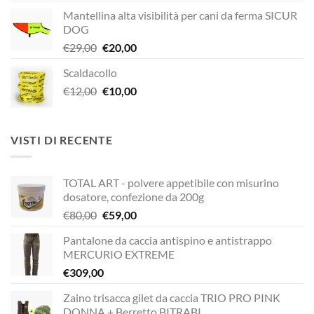
prezzo
prezzo
Mantellina alta visibilità per cani da ferma SICUR
originale
attuale
DOG
era:
è:
Il
Il
€
29,00
€
20,00
€189,00.
€149,00.
prezzo
prezzo
Scaldacollo
originale
attuale
Il
Il
€
12,00
era:
€
10,00
è:
prezzo
prezzo
€29,00.
€20,00.
originale
attuale
era:
è:
VISTI DI RECENTE
€12,00.
€10,00.
TOTAL ART - polvere appetibile con misurino
dosatore, confezione da 200g
Il
Il
€
80,00
€
59,00
prezzo
prezzo
Pantalone da caccia antispino e antistrappo
originale
attuale
MERCURIO EXTREME
era:
è:
€
309,00
€80,00.
€59,00.
Zaino trisacca gilet da caccia TRIO PRO PINK
DONNA + Berretto BITRABI