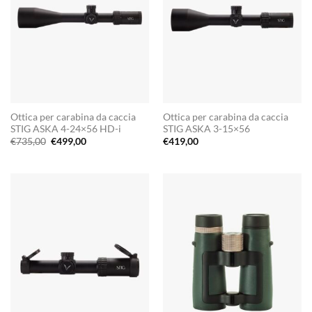
Ottica per carabina da caccia
Ottica per carabina da caccia
STIG ASKA 4-24×56 HD-i
STIG ASKA 3-15×56
Il
Il
€
735,00
€
499,00
€
419,00
prezzo
prezzo
originale
attuale
era:
è:
€735,00.
€499,00.