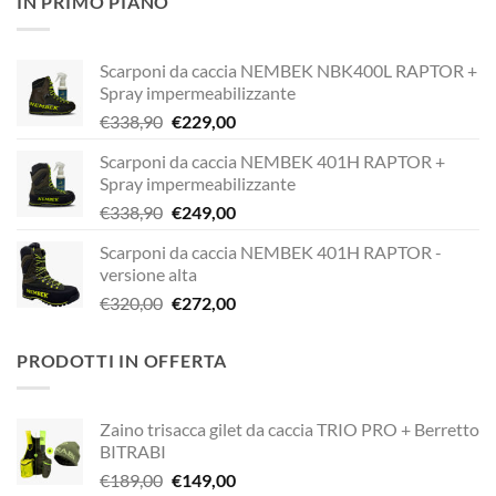
IN PRIMO PIANO
era:
è:
€189,00.
€149,00.
Scarponi da caccia NEMBEK NBK400L RAPTOR +
Spray impermeabilizzante
Il
Il
€
338,90
€
229,00
prezzo
prezzo
Scarponi da caccia NEMBEK 401H RAPTOR +
originale
attuale
Spray impermeabilizzante
era:
è:
Il
Il
€
338,90
€
249,00
€338,90.
€229,00.
prezzo
prezzo
Scarponi da caccia NEMBEK 401H RAPTOR -
originale
attuale
versione alta
era:
è:
Il
Il
€
320,00
€
272,00
€338,90.
€249,00.
prezzo
prezzo
originale
attuale
PRODOTTI IN OFFERTA
era:
è:
€320,00.
€272,00.
Zaino trisacca gilet da caccia TRIO PRO + Berretto
BITRABI
Il
Il
€
189,00
€
149,00