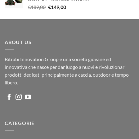
Il
Il
€
189,00
€
149,00
prezzo
prezzo
originale
attuale
era:
è:
€189,00.
€149,00.
ABOUT US
Bitrabi Innovation Group è una società giovane ed
innovativa che nasce per dar luogo a nuovi e rivoluzionari
prodotti dedicati principalmente a caccia, outdoor e tempo
libero.
CATEGORIE