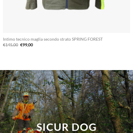
Intimo tecnico maglia secondo strato SPRING FOREST
Il
Il
€
145,00
€
99,00
prezzo
prezzo
originale
attuale
era:
è:
€145,00.
€99,00.
SICUR DOG