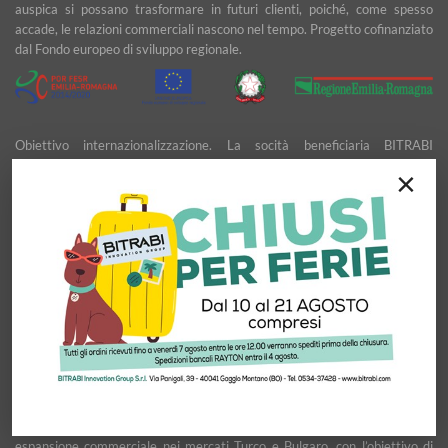
auspica si possano trasformare in futuri clienti, poiché, come spesso
accade, le relazioni commerciali nascono nel tempo. Progetto cofinanziato
dal Fondo europeo di sviluppo regionale.
Obiettivo internazionalizzazione. La socità beneficiaria BITRABI
INNOVATION GROUP S.R.L. ha scelto di partecipare a quattro eventi
×
fieristici considerati tra i principali per le realtà che operano nel settore
della caccia e dei servizi di outdoor. In questa ottica, la Bitrabì ha
partecipato alla fiera di Eos di Verona, alla Fiera Cinegètica di Madrid, alla
fiera Game Fair di Lamotte (Francia) e alla fiera Iwa di Norimberga.
Sicurezza e sostenibilità nell'outdoor: BITRABI alla conquista dei mercati
esteri di Turchia e Bulgaria. La consulenza per l’ideazione di un piano
marketing e la presenza di un Temporary Export Management
affiancheranno l’Azienda nel definire ed attuare una strategia di
espansione commerciale nei mercati Turco e Bulgaro, con l’obiettivo di