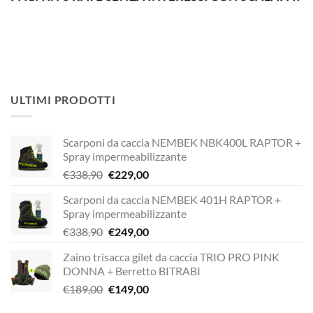
ULTIMI PRODOTTI
Scarponi da caccia NEMBEK NBK400L RAPTOR +
Spray impermeabilizzante
Il
Il
€
338,90
€
229,00
prezzo
prezzo
Scarponi da caccia NEMBEK 401H RAPTOR +
originale
attuale
Spray impermeabilizzante
era:
è:
Il
Il
€
338,90
€
249,00
€338,90.
€229,00.
prezzo
prezzo
Zaino trisacca gilet da caccia TRIO PRO PINK
originale
attuale
DONNA + Berretto BITRABI
era:
è:
Il
Il
€
189,00
€
149,00
€338,90.
€249,00.
prezzo
prezzo