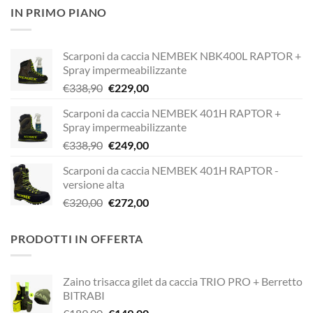
originale
attuale
IN PRIMO PIANO
era:
è:
€189,00.
€149,00.
Scarponi da caccia NEMBEK NBK400L RAPTOR +
Spray impermeabilizzante
Il
Il
€
338,90
€
229,00
prezzo
prezzo
Scarponi da caccia NEMBEK 401H RAPTOR +
originale
attuale
Spray impermeabilizzante
era:
è:
Il
Il
€
338,90
€
249,00
€338,90.
€229,00.
prezzo
prezzo
Scarponi da caccia NEMBEK 401H RAPTOR -
originale
attuale
versione alta
era:
è:
Il
Il
€
320,00
€
272,00
€338,90.
€249,00.
prezzo
prezzo
originale
attuale
PRODOTTI IN OFFERTA
era:
è:
€320,00.
€272,00.
Zaino trisacca gilet da caccia TRIO PRO + Berretto
BITRABI
Il
Il