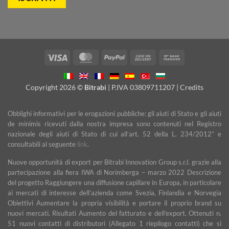
Visa
MasterCard
PayPal
Cash
Bank
On
Transfer
Delivery
Copyright 2026 ©
Bitrabi
| P.IVA 03809711207 |
Credits
Obblighi informativi per le erogazioni pubbliche: gli aiuti di Stato e gli aiuti
de minimis ricevuti dalla nostra impresa sono contenuti nel Registro
nazionale degli aiuti di Stato di cui all’art. 52 della L. 234/2012” e
consultabili al seguente
link
.
Nuove opportunità di export per Bitrabi Innovation Group s.r.l. grazie alla
partecipazione alla fiera IWA di Norimberga – marzo 2022 Descrizione
del progetto Raggiungere una diffusione capillare in Europa, in particolare
ai mercati di interesse dell’azienda come Svezia, Finlandia e Norvegia
Obiettivi Aumentare la propria visibilità e portare il proprio brand su
nuovi mercati. Risultati Aumento del fatturato e dell’export. Ottenuti n.
51 nuovi contatti di distributori (Allegato 1 riepilogo contatti) che si