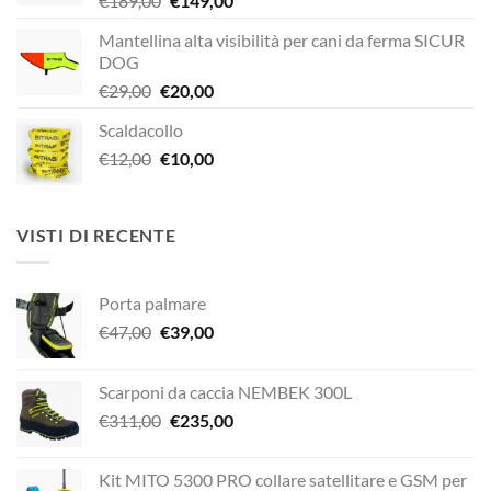
€
189,00
€
149,00
prezzo
prezzo
Mantellina alta visibilità per cani da ferma SICUR
originale
attuale
DOG
era:
è:
Il
Il
€
29,00
€
20,00
€189,00.
€149,00.
prezzo
prezzo
Scaldacollo
originale
attuale
Il
Il
€
12,00
era:
€
10,00
è:
prezzo
prezzo
€29,00.
€20,00.
originale
attuale
era:
è:
VISTI DI RECENTE
€12,00.
€10,00.
Porta palmare
Il
Il
€
47,00
€
39,00
prezzo
prezzo
originale
attuale
Scarponi da caccia NEMBEK 300L
era:
è:
Il
Il
€
311,00
€
235,00
€47,00.
€39,00.
prezzo
prezzo
originale
attuale
Kit MITO 5300 PRO collare satellitare e GSM per
era:
è: