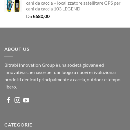
cani da caccia + localizzatore satellitare GPS per
€311,00.
€235,00.
cani da caccia 103 LEGEND
Da
€
680,00
ABOUT US
Bitrabi Innovation Group è una società giovane ed
innovativa che nasce per dar luogo a nuovi e rivoluzionari
prodotti dedicati principalmente a caccia, outdoor e tempo
libero.
CATEGORIE