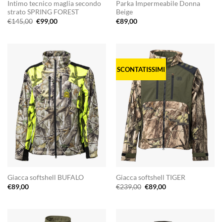
Intimo tecnico maglia secondo
Parka Impermeabile Donna
strato SPRING FOREST
Beige
Il
Il
€
145,00
€
99,00
€
89,00
prezzo
prezzo
originale
attuale
era:
è:
€145,00.
€99,00.
SCONTATISSIMI
Giacca softshell BUFALO
Giacca softshell TIGER
Il
Il
€
89,00
€
239,00
€
89,00
prezzo
prezzo
originale
attuale
era:
è:
€239,00.
€89,00.