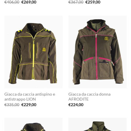
Il
Il
Il
Il
€
406,00
€
269,00
€
367,00
€
259,00
prezzo
prezzo
prezzo
prezzo
originale
attuale
originale
attuale
era:
è:
era:
è:
€406,00.
€269,00.
€367,00.
€259,00.
Giacca da caccia antispino e
Giacca da caccia donna
antistrappo LION
AFRODITE
Il
Il
€
335,00
€
229,00
€
224,00
prezzo
prezzo
originale
attuale
era:
è:
€335,00.
€229,00.