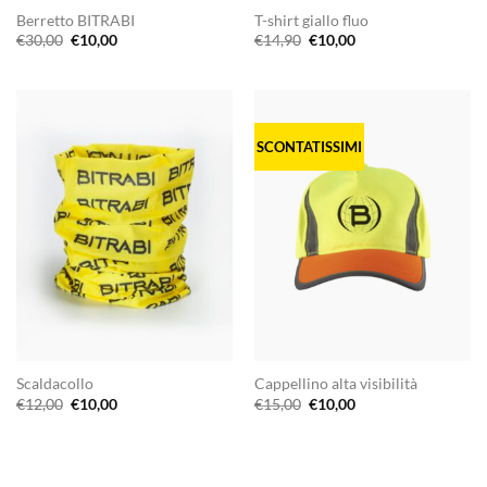
Berretto BITRABI
T-shirt giallo fluo
Il
Il
Il
Il
€
30,00
€
10,00
€
14,90
€
10,00
prezzo
prezzo
prezzo
prezzo
originale
attuale
originale
attuale
era:
è:
era:
è:
€30,00.
€10,00.
€14,90.
€10,00.
SCONTATISSIMI
Scaldacollo
Cappellino alta visibilità
Il
Il
Il
Il
€
12,00
€
10,00
€
15,00
€
10,00
prezzo
prezzo
prezzo
prezzo
originale
attuale
originale
attuale
era:
è:
era:
è:
€12,00.
€10,00.
€15,00.
€10,00.