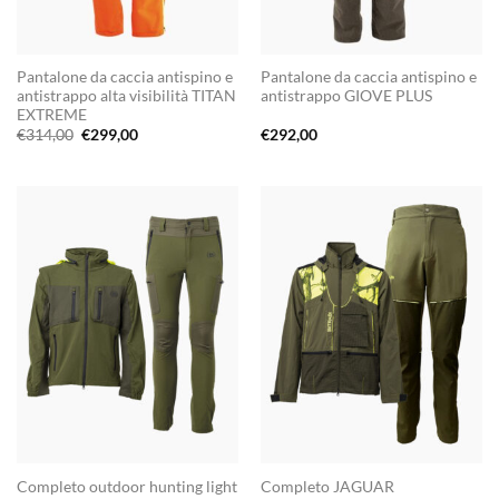
Pantalone da caccia antispino e
Pantalone da caccia antispino e
antistrappo alta visibilità TITAN
antistrappo GIOVE PLUS
EXTREME
Il
Il
€
314,00
€
299,00
€
292,00
prezzo
prezzo
originale
attuale
era:
è:
€314,00.
€299,00.
Completo outdoor hunting light
Completo JAGUAR