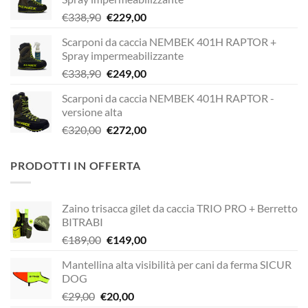
Il
Il
€
338,90
€
229,00
prezzo
prezzo
Scarponi da caccia NEMBEK 401H RAPTOR +
originale
attuale
Spray impermeabilizzante
era:
è:
Il
Il
€
338,90
€
249,00
€338,90.
€229,00.
prezzo
prezzo
Scarponi da caccia NEMBEK 401H RAPTOR -
originale
attuale
versione alta
era:
è:
Il
Il
€
320,00
€
272,00
€338,90.
€249,00.
prezzo
prezzo
originale
attuale
PRODOTTI IN OFFERTA
era:
è:
€320,00.
€272,00.
Zaino trisacca gilet da caccia TRIO PRO + Berretto
BITRABI
Il
Il
€
189,00
€
149,00
prezzo
prezzo
Mantellina alta visibilità per cani da ferma SICUR
originale
attuale
DOG
era:
è:
Il
Il
€
29,00
€
20,00
€189,00.
€149,00.