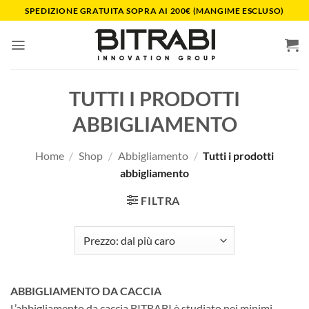
Salta
SPEDIZIONE GRATUITA SOPRA AI 200€ (MANGIME ESCLUSO)
ai
contenuti
TUTTI I PRODOTTI
ABBIGLIAMENTO
Home
/
Shop
/
Abbigliamento
/
Tutti i prodotti
abbigliamento
FILTRA
ABBIGLIAMENTO DA CACCIA
L’abbigliamento da caccia BITRABI è studiato nei minimi