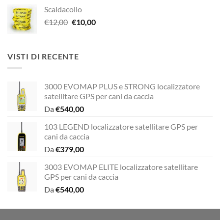
prezzo
prezzo
Scaldacollo
originale
attuale
Il
Il
€
12,00
era:
€
10,00
è:
prezzo
prezzo
€29,00.
€20,00.
originale
attuale
era:
è:
VISTI DI RECENTE
€12,00.
€10,00.
3000 EVOMAP PLUS e STRONG localizzatore
satellitare GPS per cani da caccia
Da
€
540,00
103 LEGEND localizzatore satellitare GPS per
cani da caccia
Da
€
379,00
3003 EVOMAP ELITE localizzatore satellitare
GPS per cani da caccia
Da
€
540,00