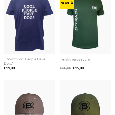
NOVITÀ
T-Shirt “Cool People Have
T-shirt verde scuro
Dogs”
Il
Il
€
19,00
€
20,00
€
15,00
prezzo
prezzo
originale
attuale
era:
è:
€20,00.
€15,00.