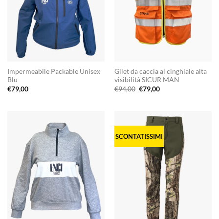
Impermeabile Packable Unisex
Gilet da caccia al cinghiale alta
Blu
visibilità SICUR MAN
Il
Il
€
79,00
€
94,00
€
79,00
prezzo
prezzo
originale
attuale
era:
è:
€94,00.
€79,00.
SCONTATISSIMI