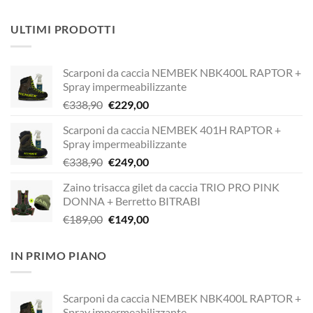
ULTIMI PRODOTTI
Scarponi da caccia NEMBEK NBK400L RAPTOR +
Spray impermeabilizzante
Il
Il
€
338,90
€
229,00
prezzo
prezzo
Scarponi da caccia NEMBEK 401H RAPTOR +
originale
attuale
Spray impermeabilizzante
era:
è:
Il
Il
€
338,90
€
249,00
€338,90.
€229,00.
prezzo
prezzo
Zaino trisacca gilet da caccia TRIO PRO PINK
originale
attuale
DONNA + Berretto BITRABI
era:
è:
Il
Il
€
189,00
€
149,00
€338,90.
€249,00.
prezzo
prezzo
originale
attuale
IN PRIMO PIANO
era:
è:
€189,00.
€149,00.
Scarponi da caccia NEMBEK NBK400L RAPTOR +
Spray impermeabilizzante