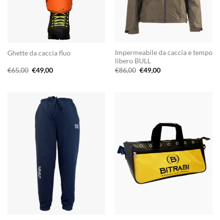
Impermeabile da caccia e tempo
Ghette da caccia fluo
libero BULL
Il
Il
Il
Il
€
65,00
€
49,00
€
86,00
€
49,00
prezzo
prezzo
prezzo
prezzo
originale
attuale
originale
attuale
era:
è:
era:
è:
€65,00.
€49,00.
€86,00.
€49,00.