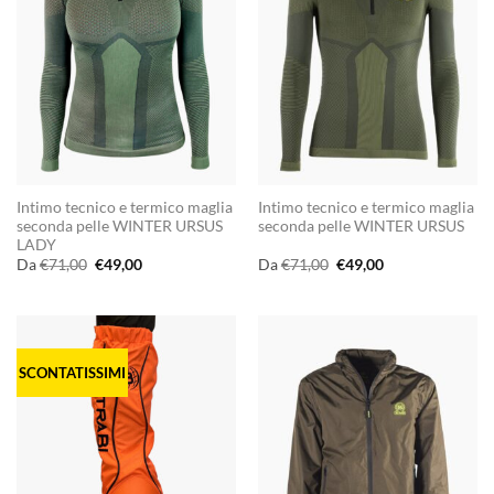
Intimo tecnico e termico maglia
Intimo tecnico e termico maglia
seconda pelle WINTER URSUS
seconda pelle WINTER URSUS
LADY
Il
Il
Il
Il
Da
€
71,00
€
49,00
Da
€
71,00
€
49,00
prezzo
prezzo
prezzo
prezzo
originale
attuale
originale
attuale
era:
è:
era:
è:
€71,00.
€49,00.
€71,00.
€49,00.
SCONTATISSIMI