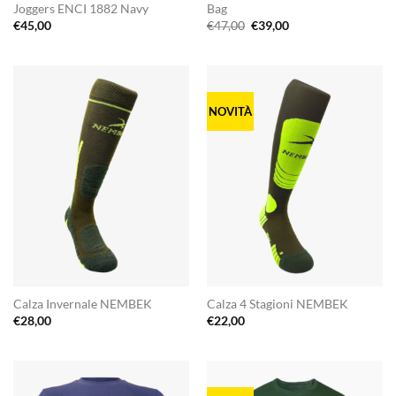
Joggers ENCI 1882 Navy
Bag
Il
Il
€
45,00
€
47,00
€
39,00
prezzo
prezzo
originale
attuale
era:
è:
€47,00.
€39,00.
NOVITÀ
Calza Invernale NEMBEK
Calza 4 Stagioni NEMBEK
€
28,00
€
22,00