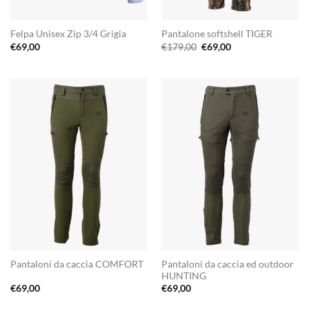
Felpa Unisex Zip 3/4 Grigia
Pantalone softshell TIGER
Il
Il
€
69,00
€
179,00
€
69,00
prezzo
prezzo
originale
attuale
era:
è:
€179,00.
€69,00.
Pantaloni da caccia ed outdoor
Pantaloni da caccia COMFORT
HUNTING
€
69,00
€
69,00