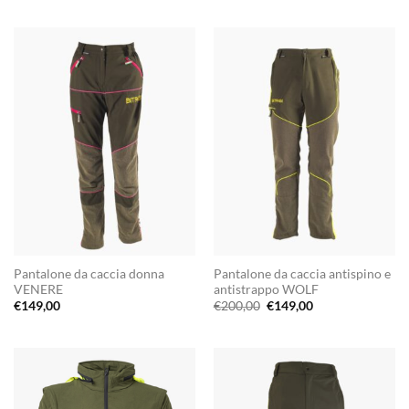
originale
attuale
era:
è:
€200,00.
€149,00.
Pantalone da caccia donna
Pantalone da caccia antispino e
VENERE
antistrappo WOLF
Il
Il
€
149,00
€
200,00
€
149,00
prezzo
prezzo
originale
attuale
era:
è:
€200,00.
€149,00.