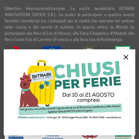
Obiettivo internazionalizzazione. La socità beneficiaria BITRABI
INNOVATION GROUP S.R.L. ha scelto di partecipare a quattro eventi
fieristici considerati tra i principali per le realtà che operano nel settore
della caccia e dei servizi di outdoor. In questa ottica, la Bitrabì ha
partecipato alla fiera di Eos di Verona, alla Fiera Cinegètica di Madrid, alla
fiera Game Fair di Lamotte (Francia) e alla fiera Iwa di Norimberga.
×
Sicurezza e sostenibilità nell'outdoor: BITRABI alla conquista dei mercati
esteri di Turchia e Bulgaria. La consulenza per l’ideazione di un piano
marketing e la presenza di un Temporary Export Management
affiancheranno l’Azienda nel definire ed attuare una strategia di
espansione commerciale nei mercati Turco e Bulgaro, con l’obiettivo di
garantire uno sviluppo stabile e duraturo.