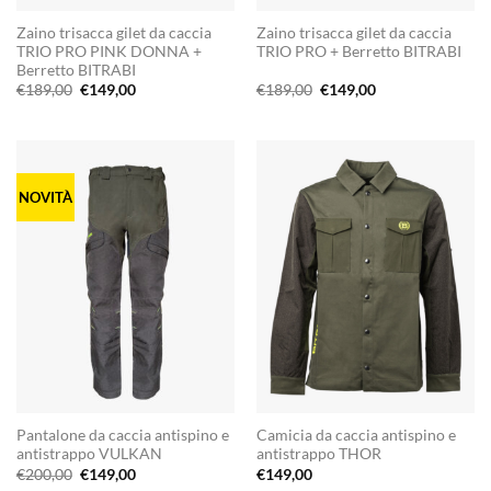
Zaino trisacca gilet da caccia
Zaino trisacca gilet da caccia
TRIO PRO PINK DONNA +
TRIO PRO + Berretto BITRABI
Berretto BITRABI
Il
Il
Il
Il
€
189,00
€
149,00
€
189,00
€
149,00
prezzo
prezzo
prezzo
prezzo
originale
attuale
originale
attuale
era:
è:
era:
è:
€189,00.
€149,00.
€189,00.
€149,00.
NOVITÀ
Pantalone da caccia antispino e
Camicia da caccia antispino e
antistrappo VULKAN
antistrappo THOR
Il
Il
€
200,00
€
149,00
€
149,00
prezzo
prezzo