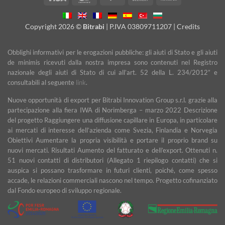
On
Transfer
Delivery
Copyright 2026 ©
Bitrabi
| P.IVA 03809711207 |
Credits
Obblighi informativi per le erogazioni pubbliche: gli aiuti di Stato e gli aiuti
de minimis ricevuti dalla nostra impresa sono contenuti nel Registro
nazionale degli aiuti di Stato di cui all’art. 52 della L. 234/2012” e
consultabili al seguente
link
.
Nuove opportunità di export per Bitrabi Innovation Group s.r.l. grazie alla
partecipazione alla fiera IWA di Norimberga – marzo 2022 Descrizione
del progetto Raggiungere una diffusione capillare in Europa, in particolare
ai mercati di interesse dell’azienda come Svezia, Finlandia e Norvegia
Obiettivi Aumentare la propria visibilità e portare il proprio brand su
nuovi mercati. Risultati Aumento del fatturato e dell’export. Ottenuti n.
51 nuovi contatti di distributori (Allegato 1 riepilogo contatti) che si
auspica si possano trasformare in futuri clienti, poiché, come spesso
accade, le relazioni commerciali nascono nel tempo. Progetto cofinanziato
dal Fondo europeo di sviluppo regionale.