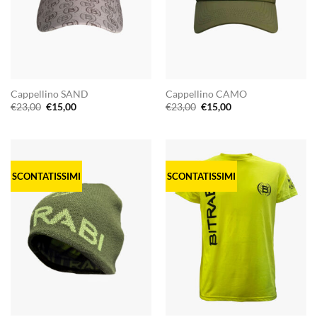
Cappellino SAND
Cappellino CAMO
Il
Il
Il
Il
€
23,00
€
15,00
€
23,00
€
15,00
prezzo
prezzo
prezzo
prezzo
originale
attuale
originale
attuale
era:
è:
era:
è:
€23,00.
€15,00.
€23,00.
€15,00.
SCONTATISSIMI
SCONTATISSIMI