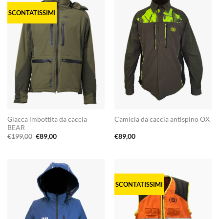
SCONTATISSIMI
Giacca imbottita da caccia
Camicia da caccia antispino OX
BEAR
Il
Il
€
199,00
€
89,00
€
89,00
prezzo
prezzo
originale
attuale
era:
è:
€199,00.
€89,00.
SCONTATISSIMI