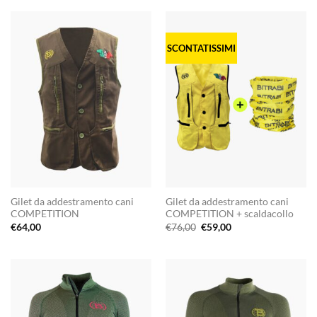
SCONTATISSIMI
Gilet da addestramento cani
Gilet da addestramento cani
COMPETITION
COMPETITION + scaldacollo
Il
Il
€
64,00
€
76,00
€
59,00
prezzo
prezzo
originale
attuale
era:
è:
€76,00.
€59,00.