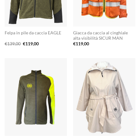
Giacca da caccia al cinghiale
Felpa in pile da caccia EAGLE
alta visibilità SICUR MAN
Il
Il
€
139,00
€
119,00
€
119,00
prezzo
prezzo
originale
attuale
era:
è:
€139,00.
€119,00.