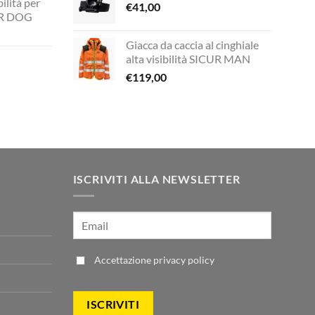
ilità per
ttuale
€
41,00
era:
è:
UR DOG
€33,00.
€24,90.
149,00.
Giacca da caccia al cinghiale
zzo
alta visibilità SICUR MAN
ale
€
119,00
zzo
00.
ale
00.
ISCRIVITI ALLA NEWSLETTER
Accettazione
privacy policy