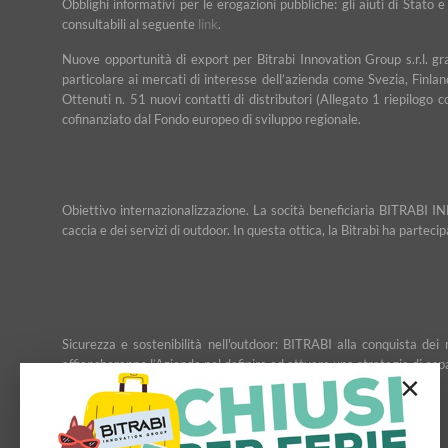
Obblighi informativi per le erogazioni pubbliche: gli aiuti di Stato 
consultabili al seguente
link
.
Nuove opportunità di export per Bitrabi Innovation Group s.r.l. g
particolare ai mercati di interesse dell’azienda come Svezia, Finlan
Ottenuti n. 51 nuovi contatti di distributori (Allegato 1 riepilogo 
cofinanziato dal Fondo europeo di sviluppo regionale.
Obiettivo internazionalizzazione. La socità beneficiaria BITRABI IN
caccia e dei servizi di outdoor. In questa ottica, la Bitrabì ha partec
Sicurezza e sostenibilità nell'outdoor: BITRABI alla conquista d
affiancheranno l’Azienda nel definire ed attuare una strategia di esp
×