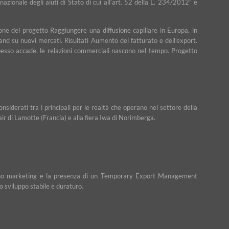
nazionale degli aiuti di Stato di cui all’art. 52 della L. 234/2012” e
ne del progetto Raggiungere una diffusione capillare in Europa, in
rand su nuovi mercati. Risultati Aumento del fatturato e dell’export.
e spesso accade, le relazioni commerciali nascono nel tempo. Progetto
iderati tra i principali per le realtà che operano nel settore della
Fair di Lamotte (Francia) e alla fiera Iwa di Norimberga.
n piano marketing e la presenza di un Temporary Export Management
o sviluppo stabile e duraturo.