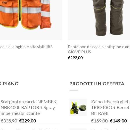
cia al cinghiale alta visibilità
Pantalone da caccia antispino e an
N
GIOVE PLUS
€
292,00
O PIANO
PRODOTTI IN OFFERTA
Scarponi da caccia NEMBEK
Zaino trisacca gilet
NBK400L RAPTOR + Spray
TRIO PRO + Berret
impermeabilizzante
BITRABI
Il
Il
Il
Il
€
338,90
€
229,00
€
189,00
€
149,00
prezzo
prezzo
prezzo
p