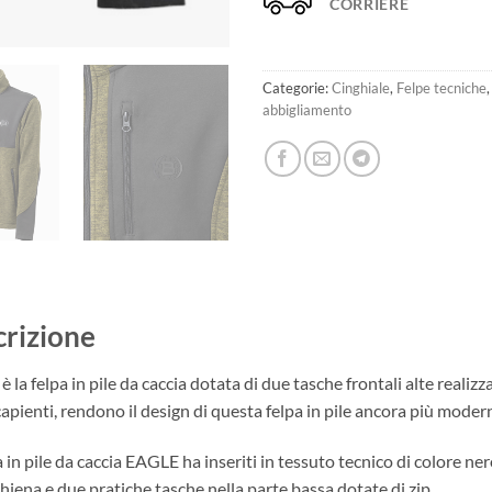
CORRIERE
Categorie:
Cinghiale
,
Felpe tecniche
abbigliamento
rizione
 la felpa in pile da caccia dotata di due tasche frontali alte realizz
apienti, rendono il design di questa felpa in pile ancora più moder
a in pile da caccia EAGLE ha inseriti in tessuto tecnico di colore ner
chiena e due pratiche tasche nella parte bassa dotate di zip.