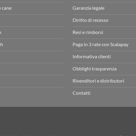
e cane
Garanzia legale
Diritto di recesso
m
Resi e rimborsi
ch
Paga in 3 rate con Scalapay
Informativa clienti
Obblighi trasparenza
Rivenditori e distributori
Contatti