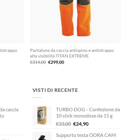
tistrappo
Pantalone da caccia antispino e antistrappo
alta visibilità TITAN EXTREME
Il
Il
€
314,00
€
299,00
prezzo
prezzo
originale
attuale
era:
è:
€314,00.
€299,00.
VISTI DI RECENTE
 da caccia
TURBO DOG - Confezione da
to
10 stick monodose da 15 g
Il
Il
€
33,00
€
24,90
prezzo
prezzo
Supporto testa ODRA CAM
rezzo
originale
attuale