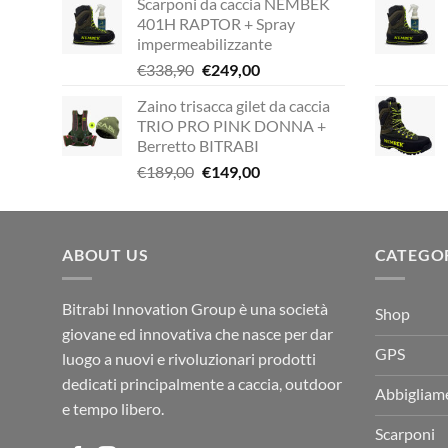
Scarponi da caccia NEMBEK
originale
attuale
401H RAPTOR + Spray
era:
è:
impermeabilizzante
€338,90.
€229,00.
Il
Il
€
338,90
€
249,00
prezzo
prezzo
Zaino trisacca gilet da caccia
originale
attuale
TRIO PRO PINK DONNA +
era:
è:
Berretto BITRABI
€338,90.
€249,00.
Il
Il
€
189,00
€
149,00
prezzo
prezzo
originale
attuale
era:
è:
ABOUT US
€189,00.
€149,00.
CATEGO
Bitrabi Innovation Group è una società
Shop
giovane ed innovativa che nasce per dar
GPS
luogo a nuovi e rivoluzionari prodotti
dedicati principalmente a caccia, outdoor
Abbigliam
e tempo libero.
Scarponi