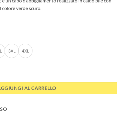
E è un capo d’abbigliamento realizzato in caldo pile con
 colore verde scuro.
L
3XL
4XL
ntità
AGGIUNGI AL CARRELLO
SSO