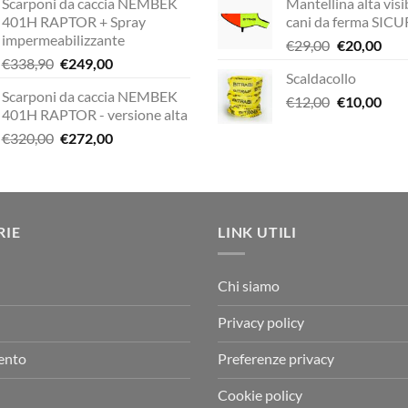
Scarponi da caccia NEMBEK
Mantellina alta visib
originale
attuale
originale
a
401H RAPTOR + Spray
cani da ferma SIC
era:
è:
era:
è:
impermeabilizzante
Il
Il
€
29,00
€
20,00
€338,90.
€229,00.
€189,00.
€
Il
Il
€
338,90
€
249,00
prezzo
pre
Scaldacollo
prezzo
prezzo
originale
attu
Scarponi da caccia NEMBEK
originale
attuale
Il
Il
€
12,00
era:
€
10,00
è:
401H RAPTOR - versione alta
era:
è:
prezzo
pre
€29,00.
€20,
Il
Il
€
320,00
€
272,00
€338,90.
€249,00.
originale
attu
prezzo
prezzo
era:
è:
originale
attuale
€12,00.
€10,
era:
è:
€320,00.
€272,00.
RIE
LINK UTILI
Chi siamo
Privacy policy
ento
Preferenze privacy
Cookie policy