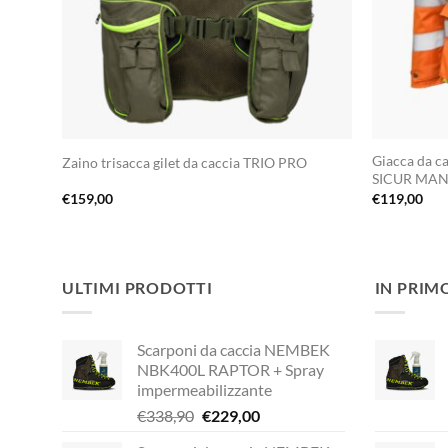
Giacca da cac
Zaino trisacca gilet da caccia TRIO PRO
SICUR MA
€
159,00
€
119,00
ULTIMI PRODOTTI
IN PRIM
Scarponi da caccia NEMBEK
NBK400L RAPTOR + Spray
impermeabilizzante
Il
Il
€
338,90
€
229,00
prezzo
prezzo