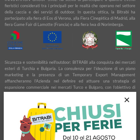
fieristici considerati tra i principali per le realtà che operano nel settore
della caccia e dei servizi di outdoor. In questa ottica, la Bitrabì ha
partecipato alla fiera di Eos di Verona, alla Fiera Cinegètica di Madrid, alla
fiera Game Fair di Lamotte (Francia) e alla fiera Iwa di Norimberga.
Sicurezza e sostenibilità nell'outdoor: BITRABI alla conquista dei mercati
esteri di Turchia e Bulgaria. La consulenza per l’ideazione di un piano
marketing e la presenza di un Temporary Export Management
affiancheranno l’Azienda nel definire ed attuare una strategia di
espansione commerciale nei mercati Turco e Bulgaro, con l’obiettivo di
garantire uno sviluppo stabile e duraturo.
×