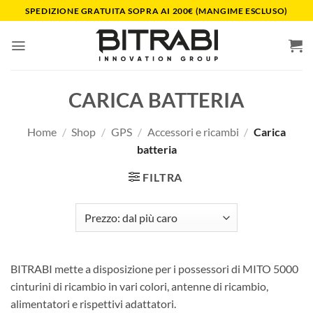
Salta
SPEDIZIONE GRATUITA SOPRA AI 200€ (MANGIME ESCLUSO)
ai
contenuti
CARICA BATTERIA
Home
/
Shop
/
GPS
/
Accessori e ricambi
/
Carica
batteria
FILTRA
BITRABI mette a disposizione per i possessori di MITO 5000
cinturini di ricambio in vari colori, antenne di ricambio,
alimentatori e rispettivi adattatori.