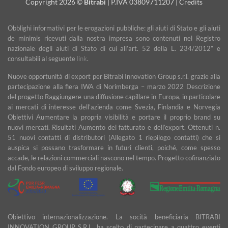
Copyright 2026 ©
Bitrabi
| P.IVA 03809711207 |
Credits
Obblighi informativi per le erogazioni pubbliche: gli aiuti di Stato e gli aiuti
de minimis ricevuti dalla nostra impresa sono contenuti nel Registro
nazionale degli aiuti di Stato di cui all’art. 52 della L. 234/2012” e
consultabili al seguente
link
.
Nuove opportunità di export per Bitrabi Innovation Group s.r.l. grazie alla
partecipazione alla fiera IWA di Norimberga – marzo 2022 Descrizione
del progetto Raggiungere una diffusione capillare in Europa, in particolare
ai mercati di interesse dell’azienda come Svezia, Finlandia e Norvegia
Obiettivi Aumentare la propria visibilità e portare il proprio brand su
nuovi mercati. Risultati Aumento del fatturato e dell’export. Ottenuti n.
51 nuovi contatti di distributori (Allegato 1 riepilogo contatti) che si
auspica si possano trasformare in futuri clienti, poiché, come spesso
accade, le relazioni commerciali nascono nel tempo. Progetto cofinanziato
dal Fondo europeo di sviluppo regionale.
Obiettivo internazionalizzazione. La socità beneficiaria BITRABI
INNOVATION GROUP S.R.L. ha scelto di partecipare a quattro eventi