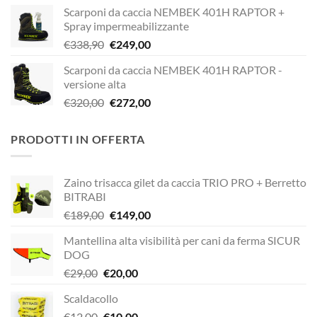
prezzo
prezzo
Scarponi da caccia NEMBEK 401H RAPTOR +
originale
attuale
Spray impermeabilizzante
era:
è:
Il
Il
€
338,90
€
249,00
€338,90.
€229,00.
prezzo
prezzo
Scarponi da caccia NEMBEK 401H RAPTOR -
originale
attuale
versione alta
era:
è:
Il
Il
€
320,00
€
272,00
€338,90.
€249,00.
prezzo
prezzo
originale
attuale
PRODOTTI IN OFFERTA
era:
è:
€320,00.
€272,00.
Zaino trisacca gilet da caccia TRIO PRO + Berretto
BITRABI
Il
Il
€
189,00
€
149,00
prezzo
prezzo
Mantellina alta visibilità per cani da ferma SICUR
originale
attuale
DOG
era:
è:
Il
Il
€
29,00
€
20,00
€189,00.
€149,00.
prezzo
prezzo
Scaldacollo
originale
attuale
Il
Il
€
12,00
era:
€
10,00
è: