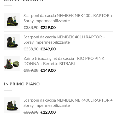
Scarponi da caccia NEMBEK NBK400L RAPTOR +
Spray impermeabilizzante
Il
Il
€
338,90
€
229,00
prezzo
prezzo
Scarponi da caccia NEMBEK 401H RAPTOR +
originale
attuale
Spray impermeabilizzante
era:
è:
Il
Il
€
338,90
€
249,00
€338,90.
€229,00.
prezzo
prezzo
Zaino trisacca gilet da caccia TRIO PRO PINK
originale
attuale
DONNA + Berretto BITRABI
era:
è:
Il
Il
€
189,00
€
149,00
€338,90.
€249,00.
prezzo
prezzo
originale
attuale
IN PRIMO PIANO
era:
è:
€189,00.
€149,00.
Scarponi da caccia NEMBEK NBK400L RAPTOR +
Spray impermeabilizzante
Il
Il
€
338,90
€
229,00