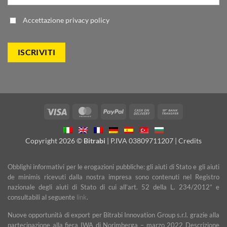
Accettazione
privacy policy
Visa
MasterCard
PayPal
Cash
Bank
On
Transfer
Delivery
Copyright 2026 ©
Bitrabi
| P.IVA 03809711207 |
Credits
Obblighi informativi per le erogazioni pubbliche: gli aiuti di Stato e gli aiuti
de minimis ricevuti dalla nostra impresa sono contenuti nel Registro
nazionale degli aiuti di Stato di cui all’art. 52 della L. 234/2012” e
consultabili al seguente
link
.
Nuove opportunità di export per Bitrabi Innovation Group s.r.l. grazie alla
partecipazione alla fiera IWA di Norimberga – marzo 2022 Descrizione