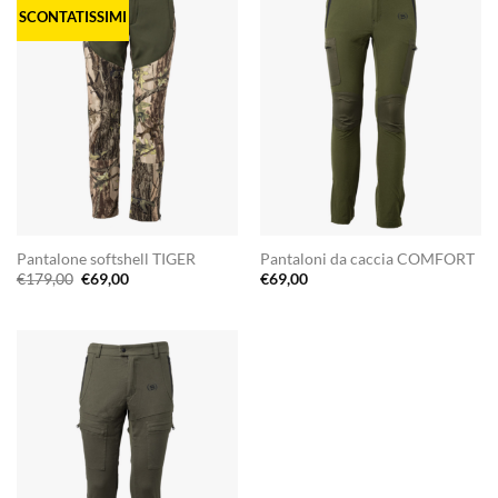
SCONTATISSIMI
Pantalone softshell TIGER
Pantaloni da caccia COMFORT
Il
Il
€
179,00
€
69,00
€
69,00
prezzo
prezzo
originale
attuale
era:
è:
€179,00.
€69,00.