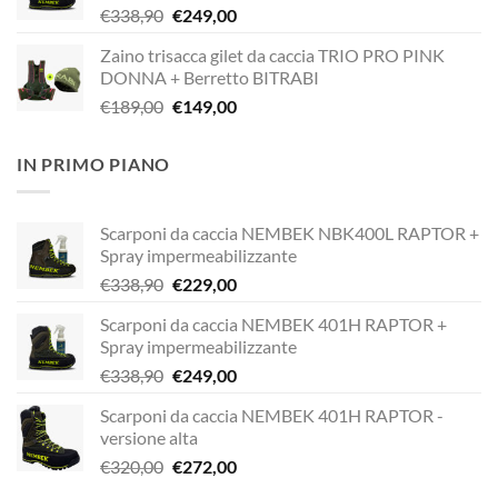
Il
Il
€
338,90
€
249,00
€338,90.
€229,00.
prezzo
prezzo
Zaino trisacca gilet da caccia TRIO PRO PINK
originale
attuale
DONNA + Berretto BITRABI
era:
è:
Il
Il
€
189,00
€
149,00
€338,90.
€249,00.
prezzo
prezzo
originale
attuale
IN PRIMO PIANO
era:
è:
€189,00.
€149,00.
Scarponi da caccia NEMBEK NBK400L RAPTOR +
Spray impermeabilizzante
Il
Il
€
338,90
€
229,00
prezzo
prezzo
Scarponi da caccia NEMBEK 401H RAPTOR +
originale
attuale
Spray impermeabilizzante
era:
è:
Il
Il
€
338,90
€
249,00
€338,90.
€229,00.
prezzo
prezzo
Scarponi da caccia NEMBEK 401H RAPTOR -
originale
attuale
versione alta
era:
è:
Il
Il
€
320,00
€
272,00
€338,90.
€249,00.
prezzo
prezzo