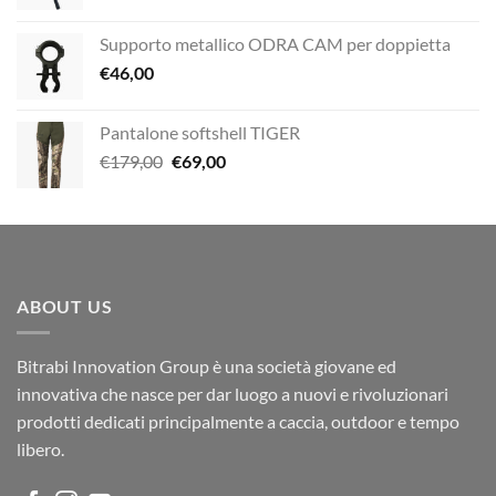
Supporto metallico ODRA CAM per doppietta
€
46,00
Pantalone softshell TIGER
Il
Il
€
179,00
€
69,00
prezzo
prezzo
originale
attuale
era:
è:
€179,00.
€69,00.
ABOUT US
Bitrabi Innovation Group è una società giovane ed
innovativa che nasce per dar luogo a nuovi e rivoluzionari
prodotti dedicati principalmente a caccia, outdoor e tempo
libero.