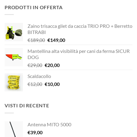
originale
attuale
PRODOTTI IN OFFERTA
era:
è:
€320,00.
€272,00.
Zaino trisacca gilet da caccia TRIO PRO + Berretto
BITRABI
Il
Il
€
189,00
€
149,00
prezzo
prezzo
Mantellina alta visibilità per cani da ferma SICUR
originale
attuale
DOG
era:
è:
Il
Il
€
29,00
€
20,00
€189,00.
€149,00.
prezzo
prezzo
Scaldacollo
originale
attuale
Il
Il
€
12,00
era:
€
10,00
è:
prezzo
prezzo
€29,00.
€20,00.
originale
attuale
era:
è:
VISTI DI RECENTE
€12,00.
€10,00.
Antenna MITO 5000
€
39,00