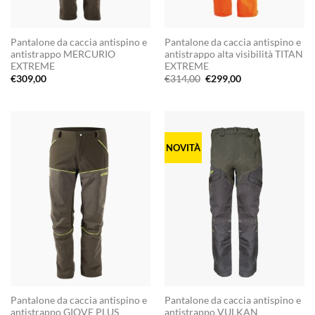
Pantalone da caccia antispino e
Pantalone da caccia antispino e
antistrappo MERCURIO
antistrappo alta visibilità TITAN
EXTREME
EXTREME
Il
Il
€
309,00
€
314,00
€
299,00
prezzo
prezzo
originale
attuale
era:
è:
€314,00.
€299,00.
NOVITÀ
Pantalone da caccia antispino e
Pantalone da caccia antispino e
antistrappo GIOVE PLUS
antistrappo VULKAN