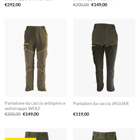
Il
Il
€
292,00
€
200,00
€
149,00
prezzo
prezzo
originale
attuale
era:
è:
€200,00.
€149,00.
Pantalone da caccia antispino e
Pantaloni da caccia JAGUAR
antistrappo WOLF
Il
Il
€
200,00
€
149,00
€
119,00
prezzo
prezzo
originale
attuale
era:
è:
€200,00.
€149,00.