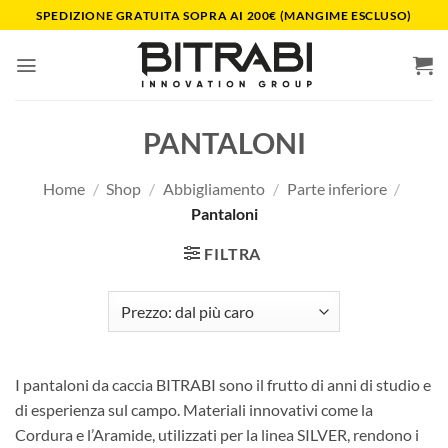
Salta
SPEDIZIONE GRATUITA SOPRA AI 200€ (MANGIME ESCLUSO)
ai
contenuti
PANTALONI
Home
/
Shop
/
Abbigliamento
/
Parte inferiore
/
Pantaloni
FILTRA
I pantaloni da caccia BITRABI sono il frutto di anni di studio e
di esperienza sul campo. Materiali innovativi come la
Cordura e l’Aramide, utilizzati per la linea SILVER, rendono i