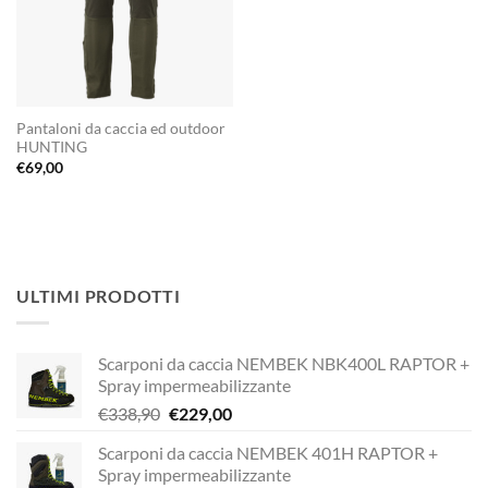
Pantaloni da caccia ed outdoor
HUNTING
€
69,00
ULTIMI PRODOTTI
Scarponi da caccia NEMBEK NBK400L RAPTOR +
Spray impermeabilizzante
Il
Il
€
338,90
€
229,00
prezzo
prezzo
Scarponi da caccia NEMBEK 401H RAPTOR +
originale
attuale
Spray impermeabilizzante
era:
è: