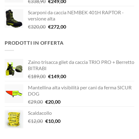
Il
Il
€
338,90
€
249,00
€338,90.
€229,00.
prezzo
prezzo
Scarponi da caccia NEMBEK 401H RAPTOR -
originale
attuale
versione alta
era:
è:
Il
Il
€
320,00
€
272,00
€338,90.
€249,00.
prezzo
prezzo
originale
attuale
PRODOTTI IN OFFERTA
era:
è:
€320,00.
€272,00.
Zaino trisacca gilet da caccia TRIO PRO + Berretto
BITRABI
Il
Il
€
189,00
€
149,00
prezzo
prezzo
Mantellina alta visibilità per cani da ferma SICUR
originale
attuale
DOG
era:
è:
Il
Il
€
29,00
€
20,00
€189,00.
€149,00.
prezzo
prezzo
Scaldacollo
originale
attuale
Il
Il
€
12,00
era:
€
10,00
è:
prezzo
prezzo
€29,00.
€20,00.
originale
attuale