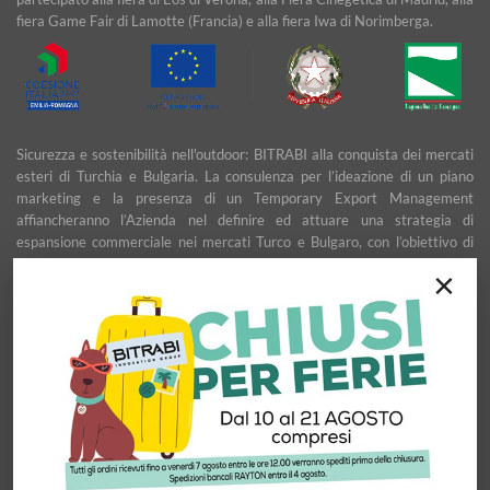
fiera Game Fair di Lamotte (Francia) e alla fiera Iwa di Norimberga.
Sicurezza e sostenibilità nell'outdoor: BITRABI alla conquista dei mercati
esteri di Turchia e Bulgaria. La consulenza per l’ideazione di un piano
marketing e la presenza di un Temporary Export Management
affiancheranno l’Azienda nel definire ed attuare una strategia di
espansione commerciale nei mercati Turco e Bulgaro, con l’obiettivo di
garantire uno sviluppo stabile e duraturo.
×