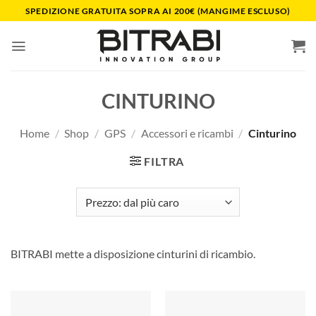
Salta
SPEDIZIONE GRATUITA SOPRA AI 200€ (MANGIME ESCLUSO)
ai
contenuti
CINTURINO
Home
/
Shop
/
GPS
/
Accessori e ricambi
/
Cinturino
FILTRA
BITRABI mette a disposizione cinturini di ricambio.