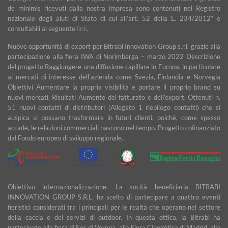
de minimis ricevuti dalla nostra impresa sono contenuti nel Registro
nazionale degli aiuti di Stato di cui all’art. 52 della L. 234/2012” e
consultabili al seguente
link
.
Nuove opportunità di export per Bitrabi Innovation Group s.r.l. grazie alla
partecipazione alla fiera IWA di Norimberga – marzo 2022 Descrizione
del progetto Raggiungere una diffusione capillare in Europa, in particolare
ai mercati di interesse dell’azienda come Svezia, Finlandia e Norvegia
Obiettivi Aumentare la propria visibilità e portare il proprio brand su
nuovi mercati. Risultati Aumento del fatturato e dell’export. Ottenuti n.
51 nuovi contatti di distributori (Allegato 1 riepilogo contatti) che si
auspica si possano trasformare in futuri clienti, poiché, come spesso
accade, le relazioni commerciali nascono nel tempo. Progetto cofinanziato
dal Fondo europeo di sviluppo regionale.
Obiettivo internazionalizzazione. La socità beneficiaria BITRABI
INNOVATION GROUP S.R.L. ha scelto di partecipare a quattro eventi
fieristici considerati tra i principali per le realtà che operano nel settore
della caccia e dei servizi di outdoor. In questa ottica, la Bitrabì ha
partecipato alla fiera di Eos di Verona, alla Fiera Cinegètica di Madrid, alla