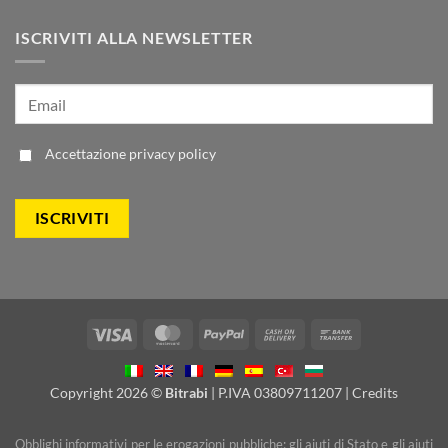
ISCRIVITI ALLA NEWSLETTER
Accettazione
privacy policy
Visa
MasterCard
PayPal
Cash
Bank
On
Transfer
Delivery
Copyright 2026 ©
Bitrabi
| P.IVA 03809711207 |
Credits
Obblighi informativi per le erogazioni pubbliche: gli aiuti di Stato e gli aiuti