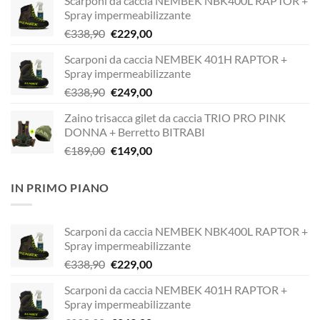
Scarponi da caccia NEMBEK NBK400L RAPTOR +
Spray impermeabilizzante
Il
Il
€
338,90
€
229,00
prezzo
prezzo
Scarponi da caccia NEMBEK 401H RAPTOR +
originale
attuale
Spray impermeabilizzante
era:
è:
Il
Il
€
338,90
€
249,00
€338,90.
€229,00.
prezzo
prezzo
Zaino trisacca gilet da caccia TRIO PRO PINK
originale
attuale
DONNA + Berretto BITRABI
era:
è:
Il
Il
€
189,00
€
149,00
€338,90.
€249,00.
prezzo
prezzo
originale
attuale
IN PRIMO PIANO
era:
è:
€189,00.
€149,00.
Scarponi da caccia NEMBEK NBK400L RAPTOR +
Spray impermeabilizzante
Il
Il
€
338,90
€
229,00
prezzo
prezzo
Scarponi da caccia NEMBEK 401H RAPTOR +
originale
attuale
Spray impermeabilizzante
era:
è: