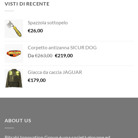
era:
è:
VISTI DI RECENTE
€12,00.
€10,00.
Spazzola sottopelo
€
26,00
Corpetto antizanna SICUR DOG
Il
Il
Da
€
263,00
€
219,00
prezzo
prezzo
originale
attuale
Giacca da caccia JAGUAR
era:
è:
€
179,00
€263,00.
€219,00.
ABOUT US
Bitrabi Innovation Group è una società giovane ed