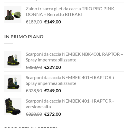
prezzo
prezzo
Zaino trisacca gilet da caccia TRIO PRO PINK
originale
attuale
DONNA + Berretto BITRABI
era:
è:
Il
Il
€
189,00
€
149,00
€338,90.
€249,00.
prezzo
prezzo
originale
attuale
IN PRIMO PIANO
era:
è:
€189,00.
€149,00.
Scarponi da caccia NEMBEK NBK400L RAPTOR +
Spray impermeabilizzante
Il
Il
€
338,90
€
229,00
prezzo
prezzo
Scarponi da caccia NEMBEK 401H RAPTOR +
originale
attuale
Spray impermeabilizzante
era:
è:
Il
Il
€
338,90
€
249,00
€338,90.
€229,00.
prezzo
prezzo
Scarponi da caccia NEMBEK 401H RAPTOR -
originale
attuale
versione alta
era:
è:
Il
Il
€
320,00
€
272,00
€338,90.
€249,00.
prezzo
prezzo
originale
attuale