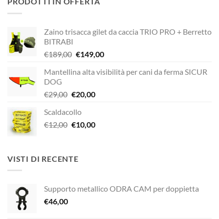
PRODOTTI IN OFFERTA
era:
è:
€320,00.
€272,00.
Zaino trisacca gilet da caccia TRIO PRO + Berretto
BITRABI
Il
Il
€
189,00
€
149,00
prezzo
prezzo
Mantellina alta visibilità per cani da ferma SICUR
originale
attuale
DOG
era:
è:
Il
Il
€
29,00
€
20,00
€189,00.
€149,00.
prezzo
prezzo
Scaldacollo
originale
attuale
Il
Il
€
12,00
era:
€
10,00
è:
prezzo
prezzo
€29,00.
€20,00.
originale
attuale
era:
è:
VISTI DI RECENTE
€12,00.
€10,00.
Supporto metallico ODRA CAM per doppietta
€
46,00