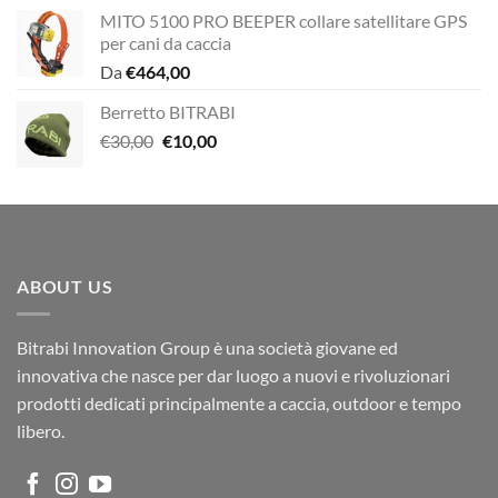
MITO 5100 PRO BEEPER collare satellitare GPS
per cani da caccia
Da
€
464,00
Berretto BITRABI
Il
Il
€
30,00
€
10,00
prezzo
prezzo
originale
attuale
era:
è:
€30,00.
€10,00.
ABOUT US
Bitrabi Innovation Group è una società giovane ed
innovativa che nasce per dar luogo a nuovi e rivoluzionari
prodotti dedicati principalmente a caccia, outdoor e tempo
libero.