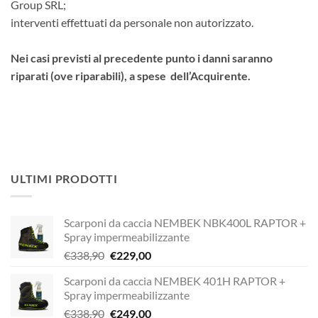
Group SRL;
interventi effettuati da personale non autorizzato.
Nei casi previsti al precedente punto i danni saranno
riparati (ove riparabili), a spese dell’Acquirente.
ULTIMI PRODOTTI
Scarponi da caccia NEMBEK NBK400L RAPTOR +
Spray impermeabilizzante
Il
Il
€
338,90
€
229,00
prezzo
prezzo
Scarponi da caccia NEMBEK 401H RAPTOR +
originale
attuale
Spray impermeabilizzante
era:
è:
Il
Il
€
338,90
€
249,00
€338,90.
€229,00.