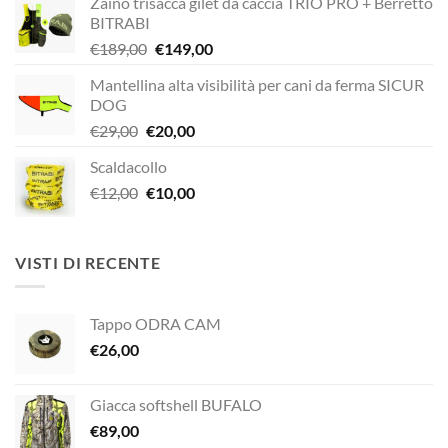
Zaino trisacca gilet da caccia TRIO PRO + Berretto
BITRABI
Il
Il
€
189,00
€
149,00
prezzo
prezzo
Mantellina alta visibilità per cani da ferma SICUR
originale
attuale
DOG
era:
è:
Il
Il
€
29,00
€
20,00
€189,00.
€149,00.
prezzo
prezzo
Scaldacollo
originale
attuale
Il
Il
€
12,00
era:
€
10,00
è:
prezzo
prezzo
€29,00.
€20,00.
originale
attuale
era:
è:
VISTI DI RECENTE
€12,00.
€10,00.
Tappo ODRA CAM
€
26,00
Giacca softshell BUFALO
€
89,00