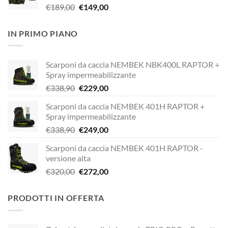
Il
Il
€
189,00
€
149,00
€338,90.
€249,00.
prezzo
prezzo
originale
attuale
IN PRIMO PIANO
era:
è:
€189,00.
€149,00.
Scarponi da caccia NEMBEK NBK400L RAPTOR +
Spray impermeabilizzante
Il
Il
€
338,90
€
229,00
prezzo
prezzo
Scarponi da caccia NEMBEK 401H RAPTOR +
originale
attuale
Spray impermeabilizzante
era:
è:
Il
Il
€
338,90
€
249,00
€338,90.
€229,00.
prezzo
prezzo
Scarponi da caccia NEMBEK 401H RAPTOR -
originale
attuale
versione alta
era:
è:
Il
Il
€
320,00
€
272,00
€338,90.
€249,00.
prezzo
prezzo
originale
attuale
PRODOTTI IN OFFERTA
era:
è:
€320,00.
€272,00.