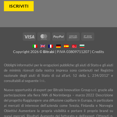
Visa
MasterCard
PayPal
Cash
Bank
On
Transfer
Delivery
Copyright 2026 ©
Bitrabi
| P.IVA 03809711207 |
Credits
Obblighi informativi per le erogazioni pubbliche: gli aiuti di Stato e gli aiuti
de minimis ricevuti dalla nostra impresa sono contenuti nel Registro
nazionale degli aiuti di Stato di cui all’art. 52 della L. 234/2012” e
consultabili al seguente
link
.
Nuove opportunità di export per Bitrabi Innovation Group s.r.l. grazie alla
partecipazione alla fiera IWA di Norimberga – marzo 2022 Descrizione
del progetto Raggiungere una diffusione capillare in Europa, in particolare
ai mercati di interesse dell’azienda come Svezia, Finlandia e Norvegia
Obiettivi Aumentare la propria visibilità e portare il proprio brand su
nuovi mercati. Risultati Aumento del fatturato e dell’export. Ottenuti n.