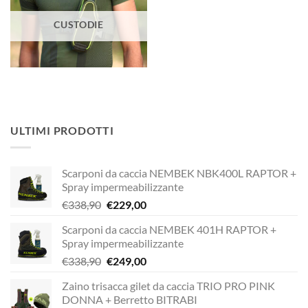
CUSTODIE
ULTIMI PRODOTTI
Scarponi da caccia NEMBEK NBK400L RAPTOR +
Spray impermeabilizzante
Il
Il
€
338,90
€
229,00
prezzo
prezzo
Scarponi da caccia NEMBEK 401H RAPTOR +
originale
attuale
Spray impermeabilizzante
era:
è:
Il
Il
€
338,90
€
249,00
€338,90.
€229,00.
prezzo
prezzo
Zaino trisacca gilet da caccia TRIO PRO PINK
originale
attuale
DONNA + Berretto BITRABI
era:
è: