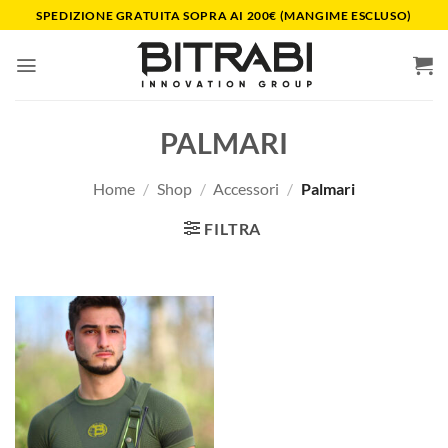
Salta
SPEDIZIONE GRATUITA SOPRA AI 200€ (MANGIME ESCLUSO)
ai
contenuti
PALMARI
Home
/
Shop
/
Accessori
/
Palmari
FILTRA