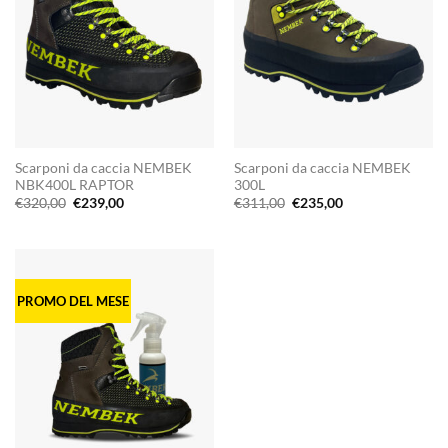
Scarponi da caccia NEMBEK
Scarponi da caccia NEMBEK
NBK400L RAPTOR
300L
Il
Il
Il
Il
€
320,00
€
239,00
€
311,00
€
235,00
prezzo
prezzo
prezzo
prezzo
originale
attuale
originale
attuale
era:
è:
era:
è:
€320,00.
€239,00.
€311,00.
€235,00.
PROMO DEL MESE