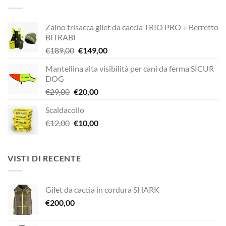
era:
è:
€320,00.
€272,00.
Zaino trisacca gilet da caccia TRIO PRO + Berretto
BITRABI
Il
Il
€
189,00
€
149,00
prezzo
prezzo
Mantellina alta visibilità per cani da ferma SICUR
originale
attuale
DOG
era:
è:
Il
Il
€
29,00
€
20,00
€189,00.
€149,00.
prezzo
prezzo
Scaldacollo
originale
attuale
Il
Il
€
12,00
era:
€
10,00
è:
prezzo
prezzo
€29,00.
€20,00.
originale
attuale
era:
è:
VISTI DI RECENTE
€12,00.
€10,00.
Gilet da caccia in cordura SHARK
€
200,00