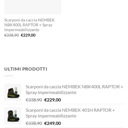
Scarponi da caccia NEMBEK
NBK400L RAPTOR + Spray
impermeabilizzante
Il
Il
€
338,90
€
229,00
prezzo
prezzo
originale
attuale
era:
è:
€338,90.
€229,00.
ULTIMI PRODOTTI
Scarponi da caccia NEMBEK NBK400L RAPTOR +
Spray impermeabilizzante
Il
Il
€
338,90
€
229,00
prezzo
prezzo
Scarponi da caccia NEMBEK 401H RAPTOR +
originale
attuale
Spray impermeabilizzante
era:
è:
Il
Il
€
338,90
€
249,00
€338,90.
€229,00.