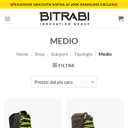
Salta
SPEDIZIONE GRATUITA SOPRA AI 200€ (MANGIME ESCLUSO)
ai
contenuti
MEDIO
Home
/
Shop
/
Scarponi
/
Tipologia
/
Medio
FILTRA