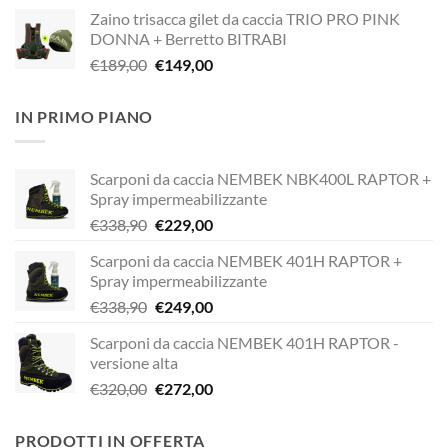
prezzo
prezzo
Zaino trisacca gilet da caccia TRIO PRO PINK
originale
attuale
DONNA + Berretto BITRABI
era:
è:
Il
Il
€
189,00
€
149,00
€338,90.
€249,00.
prezzo
prezzo
originale
attuale
IN PRIMO PIANO
era:
è:
€189,00.
€149,00.
Scarponi da caccia NEMBEK NBK400L RAPTOR +
Spray impermeabilizzante
Il
Il
€
338,90
€
229,00
prezzo
prezzo
Scarponi da caccia NEMBEK 401H RAPTOR +
originale
attuale
Spray impermeabilizzante
era:
è:
Il
Il
€
338,90
€
249,00
€338,90.
€229,00.
prezzo
prezzo
Scarponi da caccia NEMBEK 401H RAPTOR -
originale
attuale
versione alta
era:
è:
Il
Il
€
320,00
€
272,00
€338,90.
€249,00.
prezzo
prezzo
originale
attuale
PRODOTTI IN OFFERTA