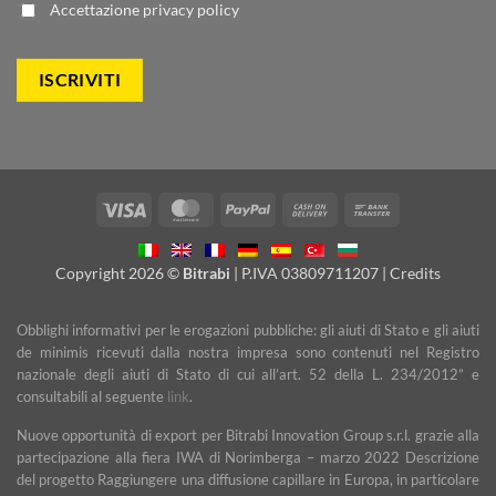
Accettazione
privacy policy
Visa
MasterCard
PayPal
Cash
Bank
On
Transfer
Delivery
Copyright 2026 ©
Bitrabi
| P.IVA 03809711207 |
Credits
Obblighi informativi per le erogazioni pubbliche: gli aiuti di Stato e gli aiuti
de minimis ricevuti dalla nostra impresa sono contenuti nel Registro
nazionale degli aiuti di Stato di cui all’art. 52 della L. 234/2012” e
consultabili al seguente
link
.
Nuove opportunità di export per Bitrabi Innovation Group s.r.l. grazie alla
partecipazione alla fiera IWA di Norimberga – marzo 2022 Descrizione
del progetto Raggiungere una diffusione capillare in Europa, in particolare