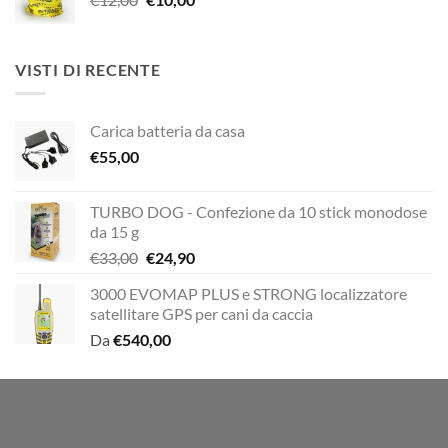
prezzo
prezzo
€29,00.
€20,00.
originale
attuale
era:
è:
VISTI DI RECENTE
€12,00.
€10,00.
Carica batteria da casa
€
55,00
TURBO DOG - Confezione da 10 stick monodose
da 15 g
Il
Il
€
33,00
€
24,90
prezzo
prezzo
3000 EVOMAP PLUS e STRONG localizzatore
originale
attuale
satellitare GPS per cani da caccia
era:
è:
Da
€
540,00
€33,00.
€24,90.