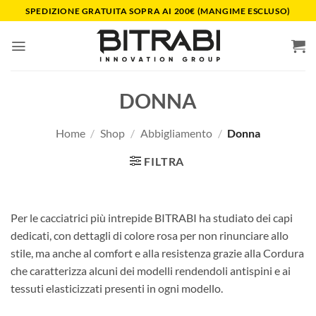
Salta
SPEDIZIONE GRATUITA SOPRA AI 200€ (MANGIME ESCLUSO)
ai
contenuti
DONNA
Home
/
Shop
/
Abbigliamento
/
Donna
FILTRA
Per le cacciatrici più intrepide BITRABI ha studiato dei capi
dedicati, con dettagli di colore rosa per non rinunciare allo
stile, ma anche al comfort e alla resistenza grazie alla Cordura
che caratterizza alcuni dei modelli rendendoli antispini e ai
tessuti elasticizzati presenti in ogni modello.