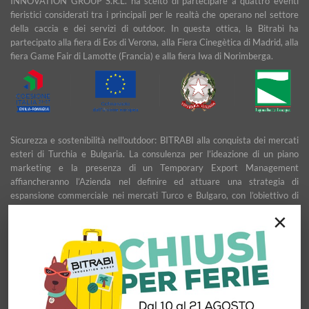
INNOVATION GROUP S.R.L. ha scelto di partecipare a quattro eventi
fieristici considerati tra i principali per le realtà che operano nel settore
della caccia e dei servizi di outdoor. In questa ottica, la Bitrabì ha
partecipato alla fiera di Eos di Verona, alla Fiera Cinegètica di Madrid, alla
fiera Game Fair di Lamotte (Francia) e alla fiera Iwa di Norimberga.
Sicurezza e sostenibilità nell'outdoor: BITRABI alla conquista dei mercati
esteri di Turchia e Bulgaria. La consulenza per l’ideazione di un piano
marketing e la presenza di un Temporary Export Management
affiancheranno l’Azienda nel definire ed attuare una strategia di
espansione commerciale nei mercati Turco e Bulgaro, con l’obiettivo di
garantire uno sviluppo stabile e duraturo.
×