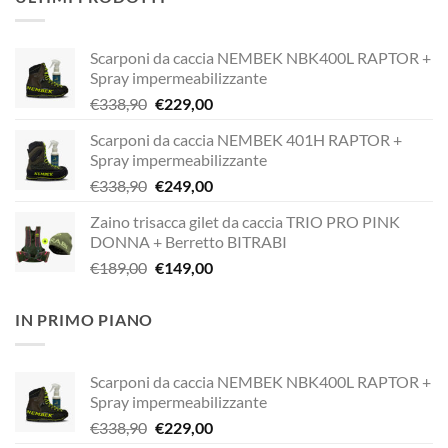
Scarponi da caccia NEMBEK NBK400L RAPTOR +
Spray impermeabilizzante
Il
Il
€
338,90
€
229,00
prezzo
prezzo
Scarponi da caccia NEMBEK 401H RAPTOR +
originale
attuale
Spray impermeabilizzante
era:
è:
Il
Il
€
338,90
€
249,00
€338,90.
€229,00.
prezzo
prezzo
Zaino trisacca gilet da caccia TRIO PRO PINK
originale
attuale
DONNA + Berretto BITRABI
era:
è:
Il
Il
€
189,00
€
149,00
€338,90.
€249,00.
prezzo
prezzo
originale
attuale
IN PRIMO PIANO
era:
è:
€189,00.
€149,00.
Scarponi da caccia NEMBEK NBK400L RAPTOR +
Spray impermeabilizzante
Il
Il
€
338,90
€
229,00
prezzo
prezzo