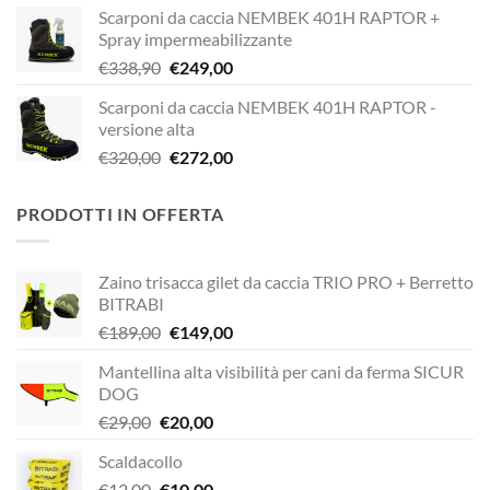
Scarponi da caccia NEMBEK 401H RAPTOR +
originale
attuale
Spray impermeabilizzante
era:
è:
Il
Il
€
338,90
€
249,00
€338,90.
€229,00.
prezzo
prezzo
Scarponi da caccia NEMBEK 401H RAPTOR -
originale
attuale
versione alta
era:
è:
Il
Il
€
320,00
€
272,00
€338,90.
€249,00.
prezzo
prezzo
originale
attuale
PRODOTTI IN OFFERTA
era:
è:
€320,00.
€272,00.
Zaino trisacca gilet da caccia TRIO PRO + Berretto
BITRABI
Il
Il
€
189,00
€
149,00
prezzo
prezzo
Mantellina alta visibilità per cani da ferma SICUR
originale
attuale
DOG
era:
è:
Il
Il
€
29,00
€
20,00
€189,00.
€149,00.
prezzo
prezzo
Scaldacollo
originale
attuale
Il
Il
€
12,00
era:
€
10,00
è: