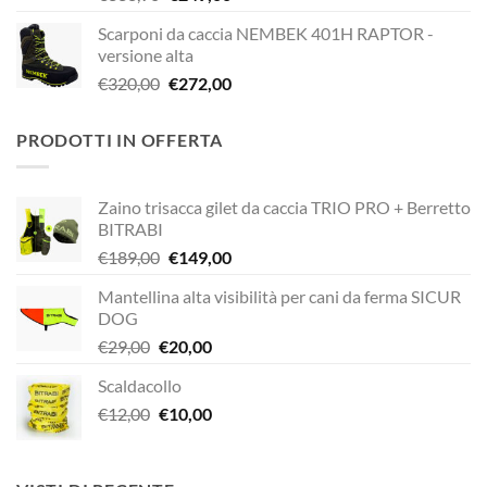
prezzo
prezzo
Scarponi da caccia NEMBEK 401H RAPTOR -
originale
attuale
versione alta
era:
è:
Il
Il
€
320,00
€
272,00
€338,90.
€249,00.
prezzo
prezzo
originale
attuale
PRODOTTI IN OFFERTA
era:
è:
€320,00.
€272,00.
Zaino trisacca gilet da caccia TRIO PRO + Berretto
BITRABI
Il
Il
€
189,00
€
149,00
prezzo
prezzo
Mantellina alta visibilità per cani da ferma SICUR
originale
attuale
DOG
era:
è:
Il
Il
€
29,00
€
20,00
€189,00.
€149,00.
prezzo
prezzo
Scaldacollo
originale
attuale
Il
Il
€
12,00
era:
€
10,00
è:
prezzo
prezzo
€29,00.
€20,00.
originale
attuale
era:
è: