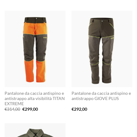
Pantalone da caccia antispino e
Pantalone da caccia antispino e
antistrappo alta visibilità TITAN
antistrappo GIOVE PLUS
EXTREME
Il
Il
€
314,00
€
299,00
€
292,00
prezzo
prezzo
originale
attuale
era:
è:
€314,00.
€299,00.