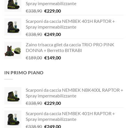
Spray impermeabilizzante
Il
Il
€
338,90
€
229,00
prezzo
prezzo
Scarponi da caccia NEMBEK 401H RAPTOR +
originale
attuale
Spray impermeabilizzante
era:
è:
Il
Il
€
338,90
€
249,00
€338,90.
€229,00.
prezzo
prezzo
Zaino trisacca gilet da caccia TRIO PRO PINK
originale
attuale
DONNA + Berretto BITRABI
era:
è:
Il
Il
€
189,00
€
149,00
€338,90.
€249,00.
prezzo
prezzo
originale
attuale
IN PRIMO PIANO
era:
è:
€189,00.
€149,00.
Scarponi da caccia NEMBEK NBK400L RAPTOR +
Spray impermeabilizzante
Il
Il
€
338,90
€
229,00
prezzo
prezzo
Scarponi da caccia NEMBEK 401H RAPTOR +
originale
attuale
Spray impermeabilizzante
era:
è:
Il
Il
€
338,90
€
249,00
€338,90.
€229,00.