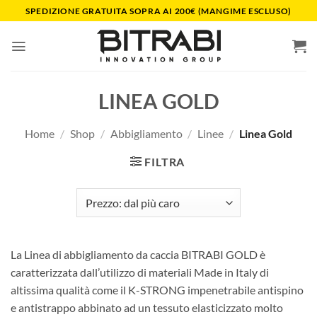
Salta
SPEDIZIONE GRATUITA SOPRA AI 200€ (MANGIME ESCLUSO)
ai
contenuti
LINEA GOLD
Home
/
Shop
/
Abbigliamento
/
Linee
/
Linea Gold
FILTRA
La Linea di abbigliamento da caccia BITRABI GOLD è
caratterizzata dall’utilizzo di materiali Made in Italy di
altissima qualità come il K-STRONG impenetrabile antispino
e antistrappo abbinato ad un tessuto elasticizzato molto