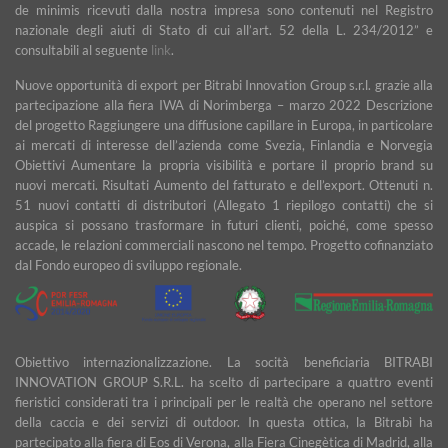
de minimis ricevuti dalla nostra impresa sono contenuti nel Registro
nazionale degli aiuti di Stato di cui all’art. 52 della L. 234/2012” e
consultabili al seguente
link
.
Nuove opportunità di export per Bitrabi Innovation Group s.r.l. grazie alla
partecipazione alla fiera IWA di Norimberga – marzo 2022 Descrizione
del progetto Raggiungere una diffusione capillare in Europa, in particolare
ai mercati di interesse dell’azienda come Svezia, Finlandia e Norvegia
Obiettivi Aumentare la propria visibilità e portare il proprio brand su
nuovi mercati. Risultati Aumento del fatturato e dell’export. Ottenuti n.
51 nuovi contatti di distributori (Allegato 1 riepilogo contatti) che si
auspica si possano trasformare in futuri clienti, poiché, come spesso
accade, le relazioni commerciali nascono nel tempo. Progetto cofinanziato
dal Fondo europeo di sviluppo regionale.
Obiettivo internazionalizzazione. La socità beneficiaria BITRABI
INNOVATION GROUP S.R.L. ha scelto di partecipare a quattro eventi
fieristici considerati tra i principali per le realtà che operano nel settore
della caccia e dei servizi di outdoor. In questa ottica, la Bitrabì ha
partecipato alla fiera di Eos di Verona, alla Fiera Cinegètica di Madrid, alla