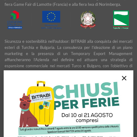
fiera Game Fair di Lamotte (Francia) e alla fiera Iwa di Norimberga.
Sicurezza e sostenibilità nell'outdoor: BITRABI alla conquista dei mercati
esteri di Turchia e Bulgaria. La consulenza per l’ideazione di un piano
marketing e la presenza di un Temporary Export Management
affiancheranno l’Azienda nel definire ed attuare una strategia di
espansione commerciale nei mercati Turco e Bulgaro, con l’obiettivo di
garantire uno sviluppo stabile e duraturo.
×