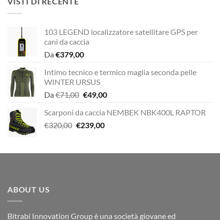
VISTI DI RECENTE
€12,00.
€10,00.
103 LEGEND localizzatore satellitare GPS per
cani da caccia
Da
€
379,00
Intimo tecnico e termico maglia seconda pelle
WINTER URSUS
Il
Il
Da
€
71,00
€
49,00
prezzo
prezzo
Scarponi da caccia NEMBEK NBK400L RAPTOR
originale
attuale
Il
Il
€
320,00
€
239,00
era:
è:
prezzo
prezzo
€71,00.
€49,00.
originale
attuale
era:
è:
€320,00.
€239,00.
ABOUT US
Bitrabi Innovation Group è una società giovane ed