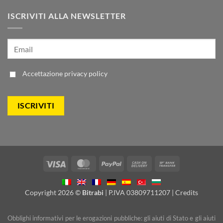
ISCRIVITI ALLA NEWSLETTER
Accettazione
privacy policy
Visa
MasterCard
PayPal
Cash
Bank
On
Transfer
Delivery
Copyright 2026 ©
Bitrabi
| P.IVA 03809711207 |
Credits
Obblighi informativi per le erogazioni pubbliche: gli aiuti di Stato e gli aiuti