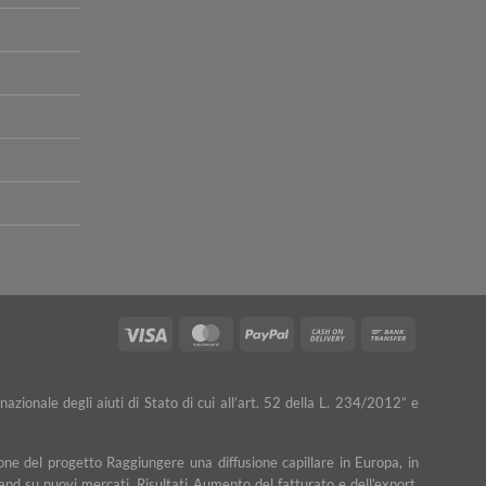
Visa
MasterCard
PayPal
Cash
Bank
On
Transfer
Delivery
nazionale degli aiuti di Stato di cui all’art. 52 della L. 234/2012” e
ne del progetto Raggiungere una diffusione capillare in Europa, in
rand su nuovi mercati. Risultati Aumento del fatturato e dell’export.