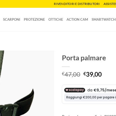
RIVENDITORI E DISTRIBUTORI
ASSIST
SCARPONI
PROTEZIONE
OTTICHE
ACTION CAM
SMARTWATCH
Porta palmare
Il
Il
47,00
39,00
€
€
prezzo
prez
originale
attua
era:
è:
€47,00.
€39,