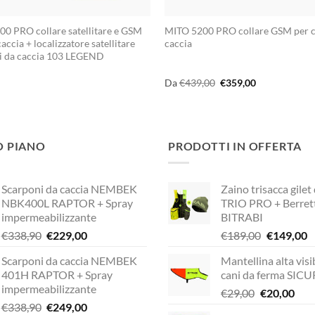
00 PRO collare satellitare e GSM
MITO 5200 PRO collare GSM per c
accia + localizzatore satellitare
caccia
i da caccia 103 LEGEND
Il
Il
Da
€
439,00
€
359,00
prezzo
prezzo
originale
attuale
era:
è:
€439,00.
€359,00.
O PIANO
PRODOTTI IN OFFERTA
Scarponi da caccia NEMBEK
Zaino trisacca gilet
NBK400L RAPTOR + Spray
TRIO PRO + Berret
impermeabilizzante
BITRABI
Il
Il
Il
Il
€
338,90
€
229,00
€
189,00
€
149,00
prezzo
prezzo
prezzo
p
Scarponi da caccia NEMBEK
Mantellina alta visib
originale
attuale
originale
a
401H RAPTOR + Spray
cani da ferma SIC
era:
è:
era:
è:
impermeabilizzante
Il
Il
€
29,00
€
20,00
€338,90.
€229,00.
€189,00.
€
Il
Il
€
338,90
€
249,00
prezzo
pre