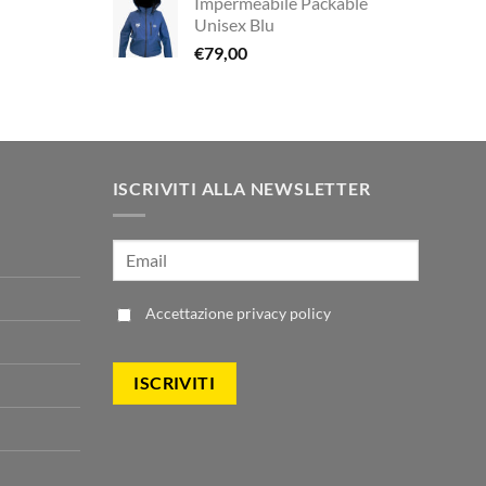
Impermeabile Packable
ale
Unisex Blu
€
79,00
zzo
00.
ale
00.
ISCRIVITI ALLA NEWSLETTER
Accettazione
privacy policy