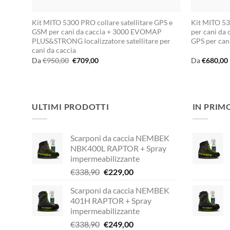
Kit MITO 5300 PRO collare satellitare GPS e
Kit MITO 53
GSM per cani da caccia + 3000 EVOMAP
per cani da c
PLUS&STRONG localizzatore satellitare per
GPS per can
cani da caccia
Il
Il
Da
€
950,00
€
709,00
Da
€
680,00
prezzo
prezzo
originale
attuale
era:
è:
€950,00.
€709,00.
ULTIMI PRODOTTI
IN PRIM
Scarponi da caccia NEMBEK
NBK400L RAPTOR + Spray
impermeabilizzante
Il
Il
€
338,90
€
229,00
prezzo
prezzo
Scarponi da caccia NEMBEK
originale
attuale
401H RAPTOR + Spray
era:
è:
impermeabilizzante
€338,90.
€229,00.
Il
Il
€
338,90
€
249,00