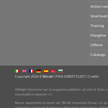
Action ca
Smartwat
Training
Mangime
Offerte
Catalogo
Copyright 2026 ©
Bitrabi
| P.IVA 03809711207 |
Credits
Obblighi informativi per le erogazioni pubbliche: gli aiuti di Stato 
consultabili al seguente
link
.
Nuove opportunità di export per Bitrabi Innovation Group s.r.l. g
particolare ai mercati di interesse dell’azienda come Svezia, Finlan