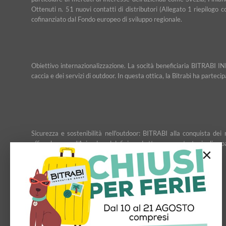
Ottenuti n. 51 nuovi contatti di distributori (Allegato 1 riepilogo 
cofinanziato dal Fondo europeo di sviluppo regionale.
Obiettivo internazionalizzazione. La socità beneficiaria BITRABI IN
caccia e dei servizi di outdoor. In questa ottica, la Bitrabì ha partec
Sicurezza e sostenibilità nell'outdoor: BITRABI alla conquista d
affiancheranno l’Azienda nel definire ed attuare una strategia di esp
×