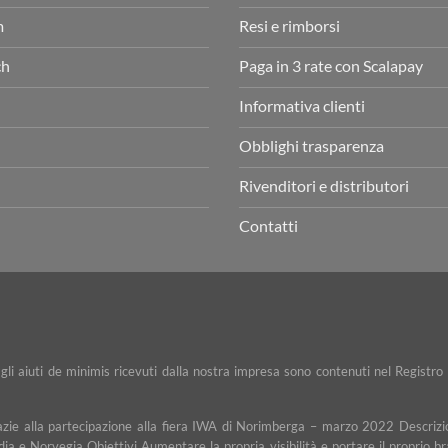
m
Resi e rimborsi
ch
Paga in 3 rate con Scalapay
Informativa clienti
Obblighi trasparenza
Rivenditori e distributori
Contatti
e gli aiuti de minimis ricevuti dalla nostra impresa sono contenuti nel Registro 
razie alla partecipazione alla fiera IWA di Norimberga – marzo 2022 Descrizio
dia e Norvegia Obiettivi Aumentare la propria visibilità e portare il proprio b