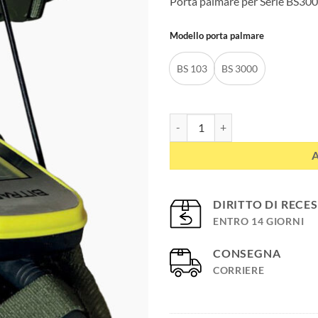
Porta palmare per Serie BS300
Modello porta palmare
BS 103
BS 3000
Porta palmare quantità
DIRITTO DI RECE
ENTRO 14 GIORNI
CONSEGNA
CORRIERE