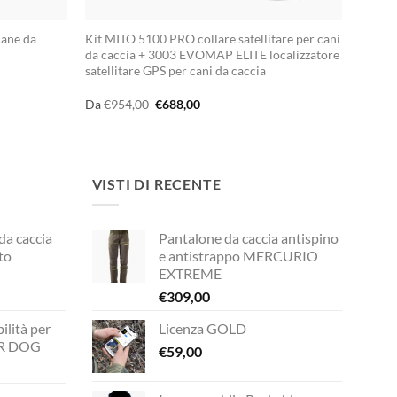
ane da
Kit MITO 5100 PRO collare satellitare per cani
da caccia + 3003 EVOMAP ELITE localizzatore
satellitare GPS per cani da caccia
Il
Il
Da
€
954,00
€
688,00
prezzo
prezzo
originale
attuale
era:
è:
€954,00.
€688,00.
VISTI DI RECENTE
 da caccia
Pantalone da caccia antispino
to
e antistrappo MERCURIO
EXTREME
€
309,00
rezzo
ilità per
Licenza GOLD
ttuale
UR DOG
€
59,00
149,00.
zzo