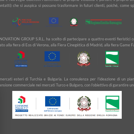
contatti) che si auspica si possano trasformare in futuri clienti, poiché, com
NOVATION GROUP S.R.L. ha scelto di partecipare a quattro eventi fieristici cons
ipato alla fiera di Eos di Verona, alla Fiera Cinegètica di Madrid, alla fiera Game 
ei mercati esteri di Turchia e Bulgaria. La consulenza per l’ideazione di u
ansione commerciale nei mercati Turco e Bulgaro, con l’obiettivo di garantire un