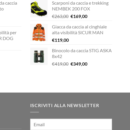
 da caccia
Scarponi da caccia e trekking
to
NEMBEK 200 FOX
Il
Il
€
263,00
€
169,00
prezzo
prezzo
Giacca da caccia al cinghiale
rezzo
originale
attuale
ilità per
alta visibilità SICUR MAN
ttuale
era:
è:
UR DOG
€
119,00
€263,00.
€169,00.
149,00.
Binocolo da caccia STIG ASKA
zzo
8x42
ale
Il
Il
€
419,00
€
349,00
zzo
prezzo
prezzo
00.
ale
originale
attuale
era:
è:
00.
€419,00.
€349,00.
ISCRIVITI ALLA NEWSLETTER