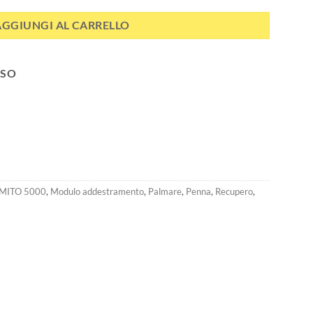
AGGIUNGI AL CARRELLO
SSO
MITO 5000
,
Modulo addestramento
,
Palmare
,
Penna
,
Recupero
,