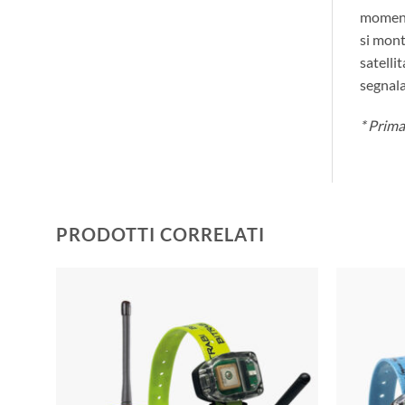
momento
si mont
satelli
segnala
* Prima
PRODOTTI CORRELATI