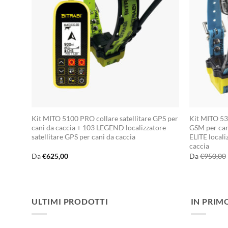
Kit MITO 5100 PRO collare satellitare GPS per
Kit MITO 53
cani da caccia + 103 LEGEND localizzatore
GSM per ca
satellitare GPS per cani da caccia
ELITE locali
caccia
Da
€
625,00
Da
€
950,00
ULTIMI PRODOTTI
IN PRIM