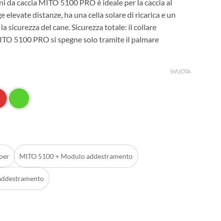
cani da caccia MITO 5100 PRO è ideale per la caccia al
e elevate distanze, ha una cella solare di ricarica e un
 la sicurezza del cane. Sicurezza totale: il collare
 MITO 5100 PRO si spegne solo tramite il palmare
SVUOTA
per
MITO 5100 + Modulo addestramento
addestramento
 GPS per cani da caccia quantità