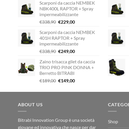
Scarponi da caccia NEMBEK
NBK400L RAPTOR + Spray
impermeabilizzante
Il
Il
€
338,90
€
229,00
prezzo
prezzo
Scarponi da caccia NEMBEK
originale
attuale
401H RAPTOR + Spray
era:
è:
impermeabilizzante
€338,90.
€229,00.
Il
Il
€
338,90
€
249,00
prezzo
prezzo
Zaino trisacca gilet da caccia
originale
attuale
TRIO PRO PINK DONNA +
era:
è:
Berretto BITRABI
€338,90.
€249,00.
Il
Il
€
189,00
€
149,00
prezzo
prezzo
originale
attuale
era:
è:
ABOUT US
€189,00.
€149,00.
CATEGO
Bitrabi Innovation Group è una società
Shop
giovane ed innovativa che nasce per dar