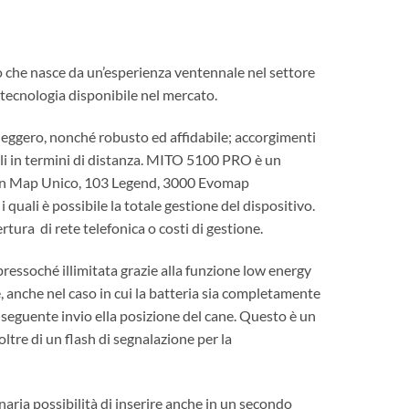
o che nasce da un’esperienza ventennale nel settore
a tecnologia disponibile nel mercato.
leggero, nonché robusto ed affidabile; accorgimenti
ili in termini di distanza. MITO 5100 PRO è un
 Open Map Unico, 103 Legend, 3000 Evomap
 quali è possibile la totale gestione del dispositivo.
ertura
di rete telefonica o costi di gestione.
ressoché illimitata grazie alla funzione low energy
, anche nel caso in cui la batteria sia completamente
onseguente invio ella posizione del cane. Questo è un
ltre di un flash di segnalazione per la
naria possibilità di inserire anche in un secondo