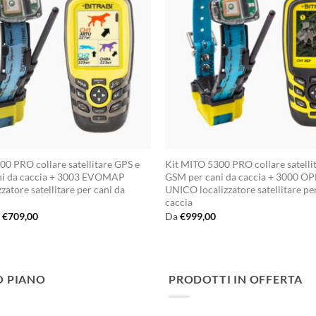
00 PRO collare satellitare GPS e
Kit MITO 5300 PRO collare satelli
ni da caccia + 3003 EVOMAP
GSM per cani da caccia + 3000 
zzatore satellitare per cani da
UNICO localizzatore satellitare pe
caccia
Il
Il
€
709,00
Da
€
999,00
prezzo
prezzo
originale
attuale
era:
è:
€950,00.
€709,00.
O PIANO
PRODOTTI IN OFFERTA