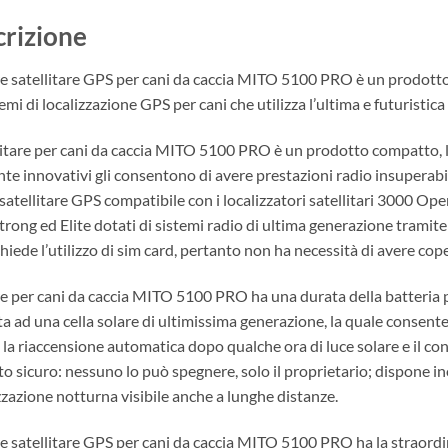
rizione
are satellitare GPS per cani da caccia MITO 5100 PRO è un prodott
temi di localizzazione GPS per cani che utilizza l’ultima e futuristic
llitare per cani da caccia MITO 5100 PRO è un prodotto compatto, 
te innovativi gli consentono di avere prestazioni radio insuperab
 satellitare GPS compatibile con i localizzatori satellitari 3000
rong ed Elite dotati di sistemi radio di ultima generazione tramite i
hiede l’utilizzo di sim card, pertanto non ha necessità di avere cop
are per cani da caccia MITO 5100 PRO ha una durata della batteria p
a ad una cella solare di ultimissima generazione, la quale consente
, la riaccensione automatica dopo qualche ora di luce solare e il c
o sicuro: nessuno lo può spegnere, solo il proprietario; dispone ino
zzazione notturna visibile anche a lunghe distanze.
are satellitare GPS per cani da caccia MITO 5100 PRO ha la straordi