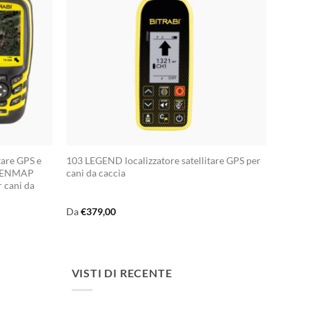
tare GPS e
103 LEGEND localizzatore satellitare GPS per
OPENMAP
cani da caccia
r cani da
Da
€
379,00
VISTI DI RECENTE