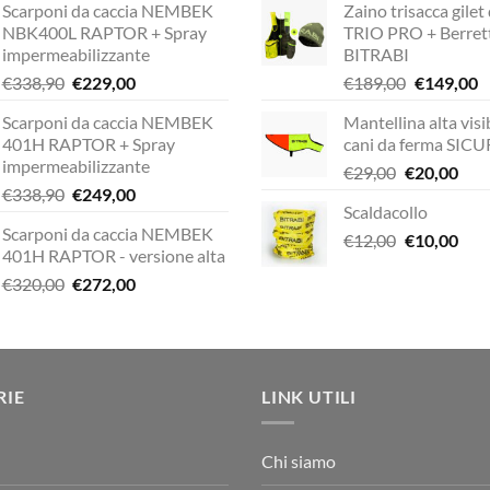
Scarponi da caccia NEMBEK
Zaino trisacca gilet
NBK400L RAPTOR + Spray
TRIO PRO + Berret
impermeabilizzante
BITRABI
Il
Il
Il
Il
€
338,90
€
229,00
€
189,00
€
149,00
prezzo
prezzo
prezzo
p
Scarponi da caccia NEMBEK
Mantellina alta visib
originale
attuale
originale
a
401H RAPTOR + Spray
cani da ferma SIC
era:
è:
era:
è:
impermeabilizzante
Il
Il
€
29,00
€
20,00
€338,90.
€229,00.
€189,00.
€
Il
Il
€
338,90
€
249,00
prezzo
pre
Scaldacollo
prezzo
prezzo
originale
attu
Scarponi da caccia NEMBEK
originale
attuale
Il
Il
€
12,00
era:
€
10,00
è:
401H RAPTOR - versione alta
era:
è:
prezzo
pre
€29,00.
€20,
Il
Il
€
320,00
€
272,00
€338,90.
€249,00.
originale
attu
prezzo
prezzo
era:
è:
originale
attuale
€12,00.
€10,
era:
è:
€320,00.
€272,00.
RIE
LINK UTILI
Chi siamo