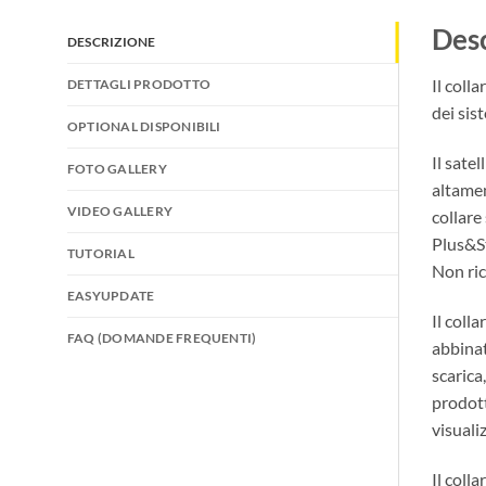
Desc
DESCRIZIONE
Il coll
DETTAGLI PRODOTTO
dei sis
OPTIONAL DISPONIBILI
Il sate
FOTO GALLERY
altamen
VIDEO GALLERY
collare
Plus&St
TUTORIAL
Non ric
EASYUPDATE
Il coll
FAQ (DOMANDE FREQUENTI)
abbinat
scarica
prodott
visuali
Il coll