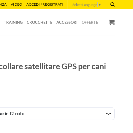
ENZA
VIDEO
ACCEDI / REGISTRATI
Select Language
▼
TRAINING
CROCCHETTE
ACCESSORI
OFFERTE
llare satellitare GPS per cani