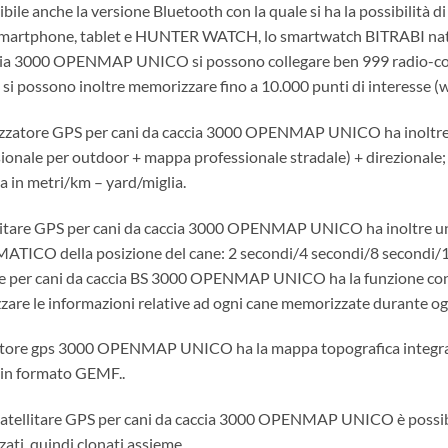
bile anche la versione Bluetooth con la quale si ha la possibilità di
martphone, tablet e HUNTER WATCH, lo smartwatch BITRABI nato pe
ia 3000 OPENMAP UNICO si possono collegare ben 999 radio-collar
 si possono inoltre memorizzare fino a 10.000 punti di interesse (w
alizzatore GPS per cani da caccia 3000 OPENMAP UNICO ha inoltr
ionale per outdoor + mappa professionale stradale) + direzionale; p
a in metri/km – yard/miglia.
llitare GPS per cani da caccia 3000 OPENMAP UNICO ha inoltre un
TICO della posizione del cane: 2 secondi/4 secondi/8 secondi/16
e per cani da caccia BS 3000 OPENMAP UNICO ha la funzione conta
zzare le informazioni relative ad ogni cane memorizzate durante ogn
vitore gps 3000 OPENMAP UNICO ha la mappa topografica integrata in
in formato GEMF..
satellitare GPS per cani da caccia 3000 OPENMAP UNICO è possib
zati, quindi clonati assieme.