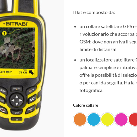
Il kit è composto da:
un collare satellitare GPS
rivoluzionario che accorpa 
GSM: dove non arriva il seg
limite di distanza!
un localizzatore satellita
palmare semplice e intuitivo i
offre la possibilità di sele
o per cani da seguita. Ha la
fotografica.
Colore collare