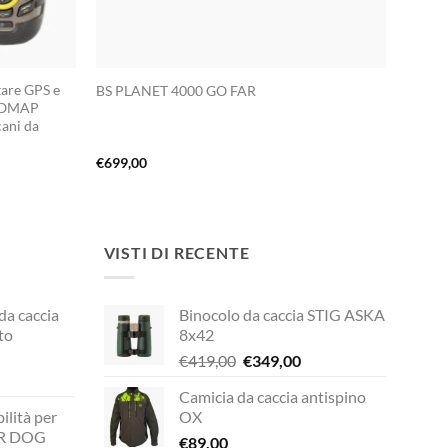
tare GPS e
BS PLANET 4000 GO FAR
EVOMAP
cani da
€
699,00
VISTI DI RECENTE
 da caccia
Binocolo da caccia STIG ASKA
to
8x42
Il
Il
€
419,00
€
349,00
prezzo
prezzo
Camicia da caccia antispino
rezzo
originale
attuale
ilità per
OX
ttuale
era:
è:
UR DOG
€
89,00
€419,00.
€349,00.