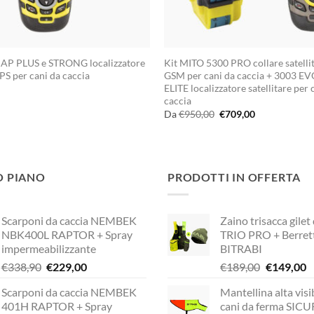
P PLUS e STRONG localizzatore
Kit MITO 5300 PRO collare satelli
GPS per cani da caccia
GSM per cani da caccia + 3003 
ELITE localizzatore satellitare per 
caccia
Il
Il
Da
€
950,00
€
709,00
prezzo
prezzo
originale
attuale
era:
è:
€950,00.
€709,00.
O PIANO
PRODOTTI IN OFFERTA
Scarponi da caccia NEMBEK
Zaino trisacca gilet
NBK400L RAPTOR + Spray
TRIO PRO + Berret
impermeabilizzante
BITRABI
Il
Il
Il
Il
€
338,90
€
229,00
€
189,00
€
149,00
prezzo
prezzo
prezzo
p
Scarponi da caccia NEMBEK
Mantellina alta visib
originale
attuale
originale
a
401H RAPTOR + Spray
cani da ferma SIC
era:
è:
era:
è: