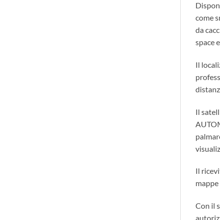
Disponi
come s
da cacc
space e
Il loc
profess
distanz
Il sate
AUTOMA
palmar
visuali
Il rice
mappe 
Con il 
autoriz