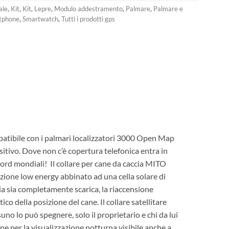
ale
,
Kit
,
Kit
,
Lepre
,
Modulo addestramento
,
Palmare
,
Palmare e
tphone
,
Smartwatch
,
Tutti i prodotti gps
patibile con i palmari localizzatori 3000 Open Map
ositivo. Dove non c’è copertura telefonica entra in
cord mondiali!
Il collare per cane da caccia MITO
nzione low energy abbinato ad una cella solare di
ria sia completamente scarica, la riaccensione
o della posizione del cane. Il collare satellitare
 lo può spegnere, solo il proprietario e chi da lui
ne per la visualizzazione notturna visibile anche a