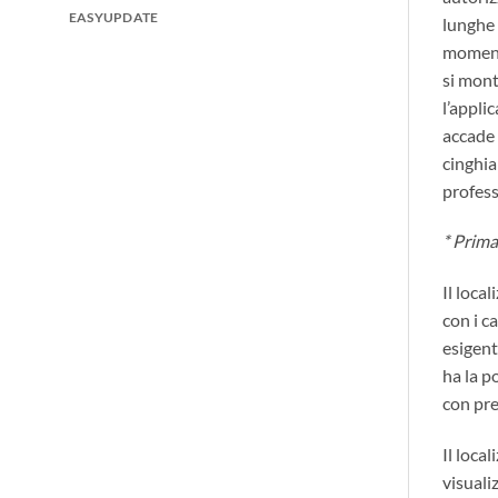
EASYUPDATE
lunghe 
momento
si mont
l’appli
accade 
cinghia
profess
* Prima
Il loca
con i c
esigent
ha la p
con pre
Il loca
visuali