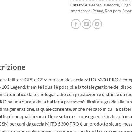
Categorie:
Beeper
,
Bluetooth
,
Cinghi
smartphone
,
Penna
,
Recupero
,
Smar
rizione
are satellitare GPS e GSM per cani da caccia MITO 5300 PRO è com
 103 Legend, tramite i quali è possibile la totale gestione del disp
in automatico) la tecnologia radio con prestazioni e distanze da re
O ha una durata della batteria pressoché illimitata grazie alla fu
sima generazione, la quale consente, anche nel caso in cui la batte
ica dopo qualche ora di luce solare e il conseguente invio automatic
SM per cani da caccia MITO 5300 PRO è un prodotto sicuro: nessuno
zato tramite applicazione; dispone inoltre di un flash di segnalazio