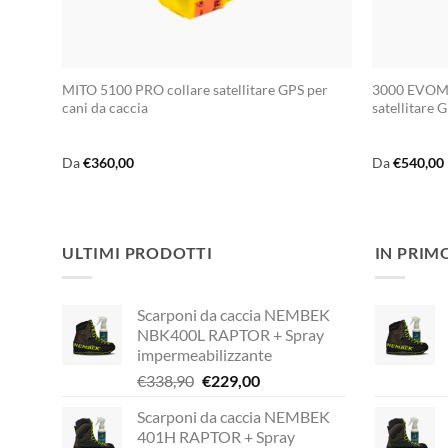
MITO 5100 PRO collare satellitare GPS per
3000 EVOMA
cani da caccia
satellitare 
Da
€
360,00
Da
€
540,00
ULTIMI PRODOTTI
IN PRIM
Scarponi da caccia NEMBEK
NBK400L RAPTOR + Spray
impermeabilizzante
Il
Il
€
338,90
€
229,00
prezzo
prezzo
Scarponi da caccia NEMBEK
originale
attuale
401H RAPTOR + Spray
era:
è: