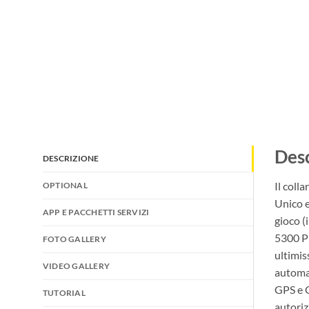
Desc
DESCRIZIONE
Il coll
OPTIONAL
Unico e
APP E PACCHETTI SERVIZI
gioco (
5300 PR
FOTO GALLERY
ultimis
VIDEO GALLERY
automat
GPS e G
TUTORIAL
autoriz