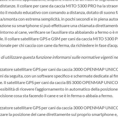
distanze. Il collare per cane da caccia MITO 5300 PRO ha la straord
 il modulo educativo con comando a distanza, dotato di suono fas
a/smonta con estrema semplicità, in pochi secondi e in piena auto
cazione su smartphone si può effettuare una chiamata direttament
intorno al cane, verificare se l’ausiliare sta abbaiando a fermo o
le. Il collare satellitare GPS e GSM per cani da caccia MITO 5300
ionale per chi caccia con cane da ferma, da richiedere in fase d’acqu
 di utilizzare questa funzione informarsi sulle normative vigenti nel
lizzatore satellitare GPS per cani da caccia 3000 OPENMAP UNICO 
ani da seguita, con un software specifico e schermate dedicate al fin
e. Il satellitare GPS per cani da caccia BS 3000 OPENMAP UNICO è 
ossibilità di ricevere l’aggiornamento in automatico della posizione d
cisione cosa sta facendo il cane e se è in ferma o abbaia a fermo.
lizzatore satellitare GPS per cani da caccia 3000 OPENMAP UNICO
zzare la posizione del cane direttamente sul proprio smartphone e, 