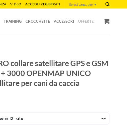
ENZA
VIDEO
ACCEDI / REGISTRATI
Select Language
▼
TRAINING
CROCCHETTE
ACCESSORI
OFFERTE
O collare satellitare GPS e GSM
cia + 3000 OPENMAP UNICO
llitare per cani da caccia