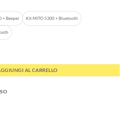
0 + Beeper
Kit MITO 5300 + Bluetooth
tooth
itare GPS e GSM per cani da caccia + 3000 OPENMAP UNICO localizzatore 
AGGIUNGI AL CARRELLO
SSO