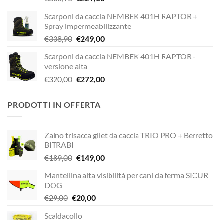
prezzo
prezzo
Scarponi da caccia NEMBEK 401H RAPTOR +
originale
attuale
Spray impermeabilizzante
era:
è:
Il
Il
€
338,90
€
249,00
€338,90.
€229,00.
prezzo
prezzo
Scarponi da caccia NEMBEK 401H RAPTOR -
originale
attuale
versione alta
era:
è:
Il
Il
€
320,00
€
272,00
€338,90.
€249,00.
prezzo
prezzo
originale
attuale
PRODOTTI IN OFFERTA
era:
è:
€320,00.
€272,00.
Zaino trisacca gilet da caccia TRIO PRO + Berretto
BITRABI
Il
Il
€
189,00
€
149,00
prezzo
prezzo
Mantellina alta visibilità per cani da ferma SICUR
originale
attuale
DOG
era:
è:
Il
Il
€
29,00
€
20,00
€189,00.
€149,00.
prezzo
prezzo
Scaldacollo
originale
attuale