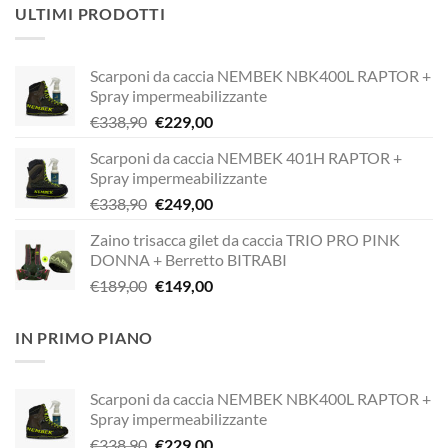
ULTIMI PRODOTTI
Scarponi da caccia NEMBEK NBK400L RAPTOR +
Spray impermeabilizzante
Il
Il
€
338,90
€
229,00
prezzo
prezzo
Scarponi da caccia NEMBEK 401H RAPTOR +
originale
attuale
Spray impermeabilizzante
era:
è:
Il
Il
€
338,90
€
249,00
€338,90.
€229,00.
prezzo
prezzo
Zaino trisacca gilet da caccia TRIO PRO PINK
originale
attuale
DONNA + Berretto BITRABI
era:
è:
Il
Il
€
189,00
€
149,00
€338,90.
€249,00.
prezzo
prezzo
originale
attuale
IN PRIMO PIANO
era:
è:
€189,00.
€149,00.
Scarponi da caccia NEMBEK NBK400L RAPTOR +
Spray impermeabilizzante
Il
Il
€
338,90
€
229,00