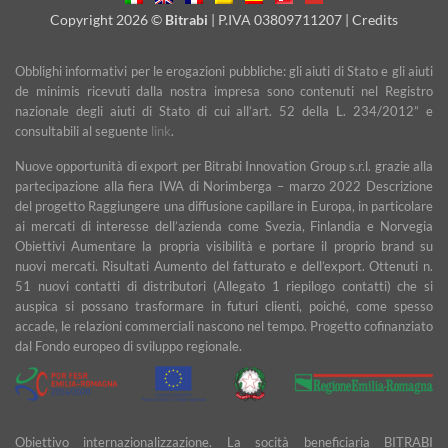
Delivery
Copyright 2026 ©
Bitrabi
| P.IVA 03809711207 |
Credits
Obblighi informativi per le erogazioni pubbliche: gli aiuti di Stato e gli aiuti
de minimis ricevuti dalla nostra impresa sono contenuti nel Registro
nazionale degli aiuti di Stato di cui all’art. 52 della L. 234/2012” e
consultabili al seguente
link
.
Nuove opportunità di export per Bitrabi Innovation Group s.r.l. grazie alla
partecipazione alla fiera IWA di Norimberga – marzo 2022 Descrizione
del progetto Raggiungere una diffusione capillare in Europa, in particolare
ai mercati di interesse dell’azienda come Svezia, Finlandia e Norvegia
Obiettivi Aumentare la propria visibilità e portare il proprio brand su
nuovi mercati. Risultati Aumento del fatturato e dell’export. Ottenuti n.
51 nuovi contatti di distributori (Allegato 1 riepilogo contatti) che si
auspica si possano trasformare in futuri clienti, poiché, come spesso
accade, le relazioni commerciali nascono nel tempo. Progetto cofinanziato
dal Fondo europeo di sviluppo regionale.
Obiettivo internazionalizzazione. La socità beneficiaria BITRABI