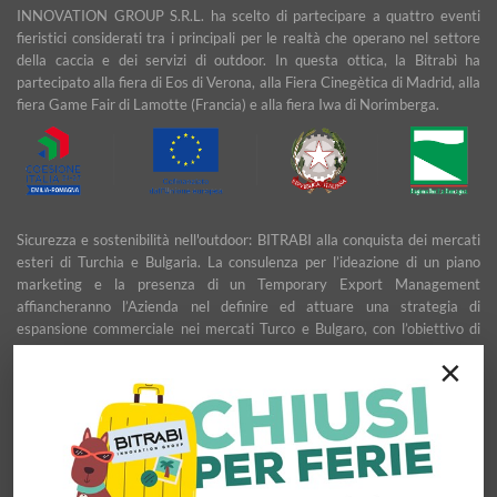
INNOVATION GROUP S.R.L. ha scelto di partecipare a quattro eventi
fieristici considerati tra i principali per le realtà che operano nel settore
della caccia e dei servizi di outdoor. In questa ottica, la Bitrabì ha
partecipato alla fiera di Eos di Verona, alla Fiera Cinegètica di Madrid, alla
fiera Game Fair di Lamotte (Francia) e alla fiera Iwa di Norimberga.
Sicurezza e sostenibilità nell'outdoor: BITRABI alla conquista dei mercati
esteri di Turchia e Bulgaria. La consulenza per l’ideazione di un piano
marketing e la presenza di un Temporary Export Management
affiancheranno l’Azienda nel definire ed attuare una strategia di
espansione commerciale nei mercati Turco e Bulgaro, con l’obiettivo di
garantire uno sviluppo stabile e duraturo.
×