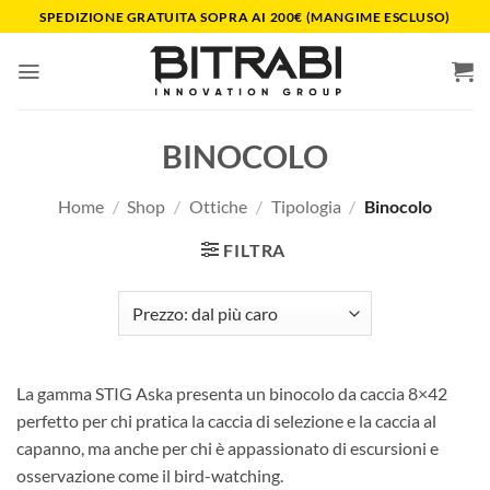
Salta
SPEDIZIONE GRATUITA SOPRA AI 200€ (MANGIME ESCLUSO)
ai
contenuti
BINOCOLO
Home
/
Shop
/
Ottiche
/
Tipologia
/
Binocolo
FILTRA
La gamma STIG Aska presenta un binocolo da caccia 8×42
perfetto per chi pratica la caccia di selezione e la caccia al
capanno, ma anche per chi è appassionato di escursioni e
osservazione come il bird-watching.