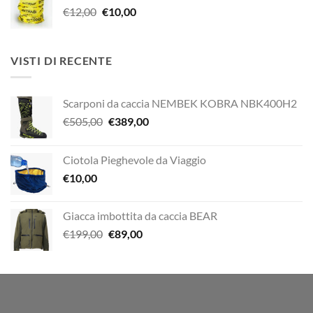
Il
Il
€
12,00
era:
€
10,00
è:
prezzo
prezzo
€29,00.
€20,00.
originale
attuale
era:
è:
VISTI DI RECENTE
€12,00.
€10,00.
Scarponi da caccia NEMBEK KOBRA NBK400H2
Il
Il
€
505,00
€
389,00
prezzo
prezzo
originale
attuale
Ciotola Pieghevole da Viaggio
era:
è:
€
10,00
€505,00.
€389,00.
Giacca imbottita da caccia BEAR
Il
Il
€
199,00
€
89,00
prezzo
prezzo
originale
attuale
era:
è:
€199,00.
€89,00.