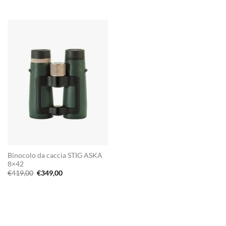
Binocolo da caccia STIG ASKA
8×42
Il
Il
€
419,00
€
349,00
prezzo
prezzo
originale
attuale
era:
è:
€419,00.
€349,00.