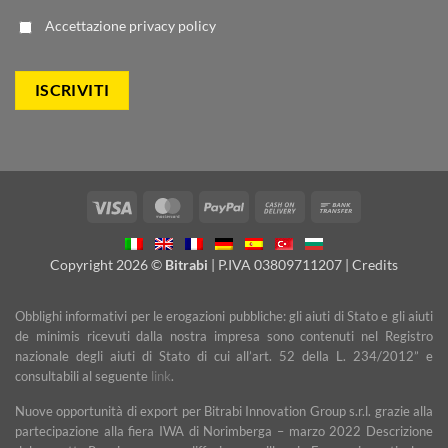
Accettazione
privacy policy
Visa
MasterCard
PayPal
Cash
Bank
On
Transfer
Delivery
Copyright 2026 ©
Bitrabi
| P.IVA 03809711207 |
Credits
Obblighi informativi per le erogazioni pubbliche: gli aiuti di Stato e gli aiuti
de minimis ricevuti dalla nostra impresa sono contenuti nel Registro
nazionale degli aiuti di Stato di cui all’art. 52 della L. 234/2012” e
consultabili al seguente
link
.
Nuove opportunità di export per Bitrabi Innovation Group s.r.l. grazie alla
partecipazione alla fiera IWA di Norimberga – marzo 2022 Descrizione