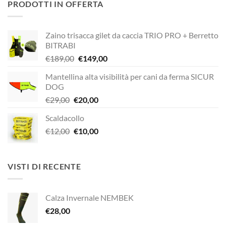
PRODOTTI IN OFFERTA
era:
è:
€320,00.
€272,00.
Zaino trisacca gilet da caccia TRIO PRO + Berretto
BITRABI
Il
Il
€
189,00
€
149,00
prezzo
prezzo
Mantellina alta visibilità per cani da ferma SICUR
originale
attuale
DOG
era:
è:
Il
Il
€
29,00
€
20,00
€189,00.
€149,00.
prezzo
prezzo
Scaldacollo
originale
attuale
Il
Il
€
12,00
era:
€
10,00
è:
prezzo
prezzo
€29,00.
€20,00.
originale
attuale
era:
è:
VISTI DI RECENTE
€12,00.
€10,00.
Calza Invernale NEMBEK
€
28,00