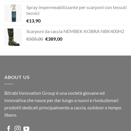
Spray impermeabilizzante per scarponi con tessuti
tecnici
€
13,90
Scarponi da caccia NEMBEK KOBRA NBK400H2
Il
Il
€
505,00
€
389,00
prezzo
prezzo
originale
attuale
era:
è:
€505,00.
€389,00.
ABOUT US
Bitrabi Innovation Group è una società giovane ed
innovativa che nasce per dar luogo a nuovi e rivoluzionari
prodotti dedicati principalmente a caccia, outdoor e tempo
libero.