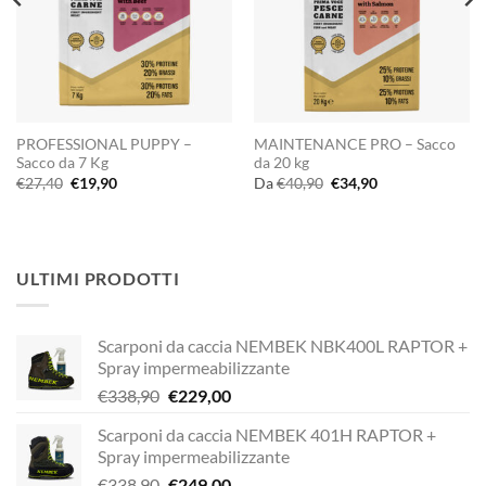
PROFESSIONAL PUPPY –
MAINTENANCE PRO – Sacco
Sacco da 7 Kg
da 20 kg
Il
Il
Il
Il
€
27,40
€
19,90
Da
€
40,90
€
34,90
prezzo
prezzo
prezzo
prezzo
originale
attuale
originale
attuale
era:
è:
era:
è:
€27,40.
€19,90.
€40,90.
€34,90.
ULTIMI PRODOTTI
Scarponi da caccia NEMBEK NBK400L RAPTOR +
Spray impermeabilizzante
Il
Il
€
338,90
€
229,00
prezzo
prezzo
Scarponi da caccia NEMBEK 401H RAPTOR +
originale
attuale
Spray impermeabilizzante
era:
è:
Il
Il
€
338,90
€
249,00
€338,90.
€229,00.