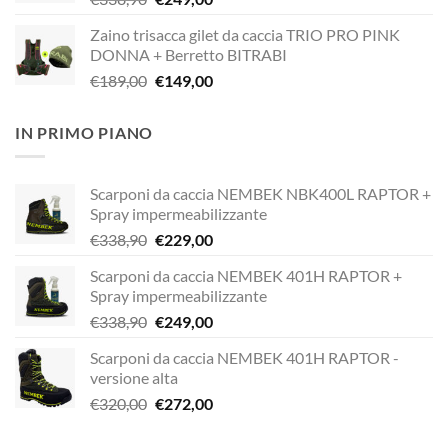
prezzo
prezzo
Zaino trisacca gilet da caccia TRIO PRO PINK
originale
attuale
DONNA + Berretto BITRABI
era:
è:
Il
Il
€
189,00
€
149,00
€338,90.
€249,00.
prezzo
prezzo
originale
attuale
IN PRIMO PIANO
era:
è:
€189,00.
€149,00.
Scarponi da caccia NEMBEK NBK400L RAPTOR +
Spray impermeabilizzante
Il
Il
€
338,90
€
229,00
prezzo
prezzo
Scarponi da caccia NEMBEK 401H RAPTOR +
originale
attuale
Spray impermeabilizzante
era:
è:
Il
Il
€
338,90
€
249,00
€338,90.
€229,00.
prezzo
prezzo
Scarponi da caccia NEMBEK 401H RAPTOR -
originale
attuale
versione alta
era:
è:
Il
Il
€
320,00
€
272,00
€338,90.
€249,00.
prezzo
prezzo
originale
attuale