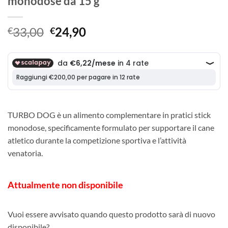
monodose da 15 g
Il
Il
33,00
24,90
€
€
prezzo
prezzo
originale
attuale
era:
è:
€33,00.
€24,90.
TURBO DOG è un alimento complementare in pratici stick
monodose, specificamente formulato per supportare il cane
atletico durante la competizione sportiva e l’attività
venatoria.
Attualmente non disponibile
Vuoi essere avvisato quando questo prodotto sarà di nuovo
disponibile?