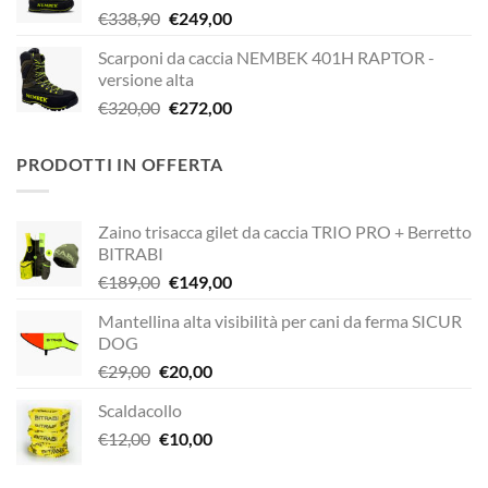
Il
Il
€
338,90
€
249,00
€338,90.
€229,00.
prezzo
prezzo
Scarponi da caccia NEMBEK 401H RAPTOR -
originale
attuale
versione alta
era:
è:
Il
Il
€
320,00
€
272,00
€338,90.
€249,00.
prezzo
prezzo
originale
attuale
PRODOTTI IN OFFERTA
era:
è:
€320,00.
€272,00.
Zaino trisacca gilet da caccia TRIO PRO + Berretto
BITRABI
Il
Il
€
189,00
€
149,00
prezzo
prezzo
Mantellina alta visibilità per cani da ferma SICUR
originale
attuale
DOG
era:
è:
Il
Il
€
29,00
€
20,00
€189,00.
€149,00.
prezzo
prezzo
Scaldacollo
originale
attuale
Il
Il
€
12,00
era:
€
10,00
è:
prezzo
prezzo
€29,00.
€20,00.
originale
attuale