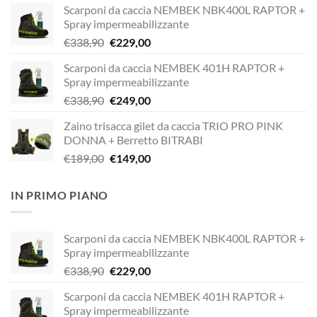
Scarponi da caccia NEMBEK NBK400L RAPTOR +
Spray impermeabilizzante
Il
Il
€
338,90
€
229,00
prezzo
prezzo
Scarponi da caccia NEMBEK 401H RAPTOR +
originale
attuale
Spray impermeabilizzante
era:
è:
Il
Il
€
338,90
€
249,00
€338,90.
€229,00.
prezzo
prezzo
Zaino trisacca gilet da caccia TRIO PRO PINK
originale
attuale
DONNA + Berretto BITRABI
era:
è:
Il
Il
€
189,00
€
149,00
€338,90.
€249,00.
prezzo
prezzo
originale
attuale
IN PRIMO PIANO
era:
è:
€189,00.
€149,00.
Scarponi da caccia NEMBEK NBK400L RAPTOR +
Spray impermeabilizzante
Il
Il
€
338,90
€
229,00
prezzo
prezzo
Scarponi da caccia NEMBEK 401H RAPTOR +
originale
attuale
Spray impermeabilizzante
era:
è: