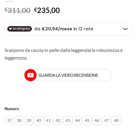
Il
Il
311,00
235,00
€
€
prezzo
prezzo
originale
attuale
era:
è:
€311,00.
€235,00.
Scarpone da caccia in pelle dalla leggendaria robustezza e
leggerezza.
Numero
37
38
39
40
41
42
43
44
45
46
47
48