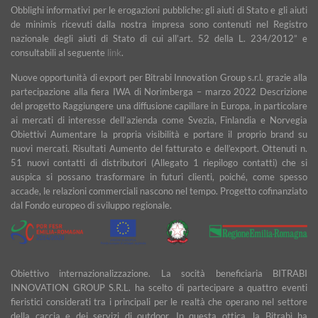
Obblighi informativi per le erogazioni pubbliche: gli aiuti di Stato e gli aiuti
de minimis ricevuti dalla nostra impresa sono contenuti nel Registro
nazionale degli aiuti di Stato di cui all’art. 52 della L. 234/2012” e
consultabili al seguente
link
.
Nuove opportunità di export per Bitrabi Innovation Group s.r.l. grazie alla
partecipazione alla fiera IWA di Norimberga – marzo 2022 Descrizione
del progetto Raggiungere una diffusione capillare in Europa, in particolare
ai mercati di interesse dell’azienda come Svezia, Finlandia e Norvegia
Obiettivi Aumentare la propria visibilità e portare il proprio brand su
nuovi mercati. Risultati Aumento del fatturato e dell’export. Ottenuti n.
51 nuovi contatti di distributori (Allegato 1 riepilogo contatti) che si
auspica si possano trasformare in futuri clienti, poiché, come spesso
accade, le relazioni commerciali nascono nel tempo. Progetto cofinanziato
dal Fondo europeo di sviluppo regionale.
Obiettivo internazionalizzazione. La socità beneficiaria BITRABI
INNOVATION GROUP S.R.L. ha scelto di partecipare a quattro eventi
fieristici considerati tra i principali per le realtà che operano nel settore
della caccia e dei servizi di outdoor. In questa ottica, la Bitrabì ha