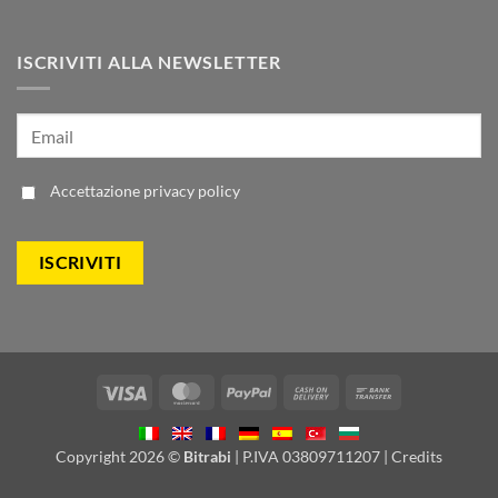
ISCRIVITI ALLA NEWSLETTER
Accettazione
privacy policy
Visa
MasterCard
PayPal
Cash
Bank
On
Transfer
Delivery
Copyright 2026 ©
Bitrabi
| P.IVA 03809711207 |
Credits