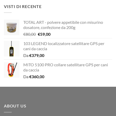
era:
è:
VISTI DI RECENTE
€12,00.
€10,00.
TOTAL ART - polvere appetibile con misurino
dosatore, confezione da 200g
Il
Il
€
80,00
€
59,00
prezzo
prezzo
103 LEGEND localizzatore satellitare GPS per
originale
attuale
cani da caccia
era:
è:
Da
€
379,00
€80,00.
€59,00.
MITO 5100 PRO collare satellitare GPS per cani
da caccia
Da
€
360,00
ABOUT US