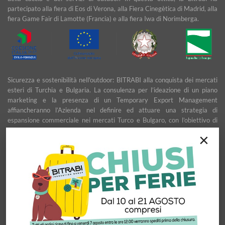
partecipato alla fiera di Eos di Verona, alla Fiera Cinegètica di Madrid, alla
fiera Game Fair di Lamotte (Francia) e alla fiera Iwa di Norimberga.
Sicurezza e sostenibilità nell'outdoor: BITRABI alla conquista dei mercati
esteri di Turchia e Bulgaria. La consulenza per l’ideazione di un piano
marketing e la presenza di un Temporary Export Management
affiancheranno l’Azienda nel definire ed attuare una strategia di
espansione commerciale nei mercati Turco e Bulgaro, con l’obiettivo di
garantire uno sviluppo stabile e duraturo.
×