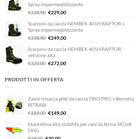
Spray impermeabilizzante
Il
Il
€
338,90
€
229,00
prezzo
prezzo
Scarponi da caccia NEMBEK 401H RAPTOR +
originale
attuale
Spray impermeabilizzante
era:
è:
Il
Il
€
338,90
€
249,00
€338,90.
€229,00.
prezzo
prezzo
Scarponi da caccia NEMBEK 401H RAPTOR -
originale
attuale
versione alta
era:
è:
Il
Il
€
320,00
€
272,00
€338,90.
€249,00.
prezzo
prezzo
originale
attuale
PRODOTTI IN OFFERTA
era:
è:
€320,00.
€272,00.
Zaino trisacca gilet da caccia TRIO PRO + Berretto
BITRABI
Il
Il
€
189,00
€
149,00
prezzo
prezzo
Mantellina alta visibilità per cani da ferma SICUR
originale
attuale
DOG
era:
è:
Il
Il
€
29,00
€
20,00
€189,00.
€149,00.