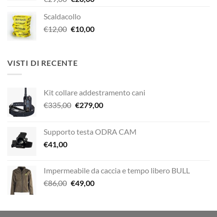
prezzo
prezzo
Scaldacollo
originale
attuale
Il
Il
€
12,00
era:
€
10,00
è:
prezzo
prezzo
€29,00.
€20,00.
originale
attuale
era:
è:
VISTI DI RECENTE
€12,00.
€10,00.
Kit collare addestramento cani
Il
Il
€
335,00
€
279,00
prezzo
prezzo
originale
attuale
Supporto testa ODRA CAM
era:
è:
€
41,00
€335,00.
€279,00.
Impermeabile da caccia e tempo libero BULL
Il
Il
€
86,00
€
49,00
prezzo
prezzo
originale
attuale
era:
è: