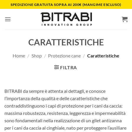
Salta
SPEDIZIONE GRATUITA SOPRA AI 200€ (MANGIME ESCLUSO)
ai
contenuti
CARATTERISTICHE
Home
/
Shop
/
Protezione cane
/
Caratteristiche
FILTRA
BITRABI da sempre è attenta ai dettagli, e conosce
l’importanza della qualità e delle caratteristiche che
contraddistinguono i capi di protezione per i cani da caccia:
massima robustezza, resistenza, leggerezza e impermeabilità
sono fondamentali nella realizzazione di un gilet antizanna
per i cani da caccia al cinghiale, nato per proteggere l’ausiliare