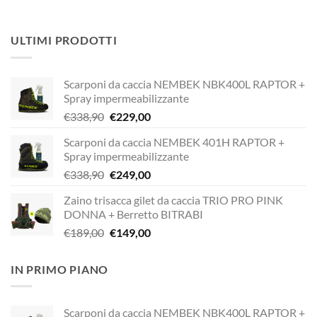
ULTIMI PRODOTTI
Scarponi da caccia NEMBEK NBK400L RAPTOR +
Spray impermeabilizzante
Il
Il
€
338,90
€
229,00
prezzo
prezzo
Scarponi da caccia NEMBEK 401H RAPTOR +
originale
attuale
Spray impermeabilizzante
era:
è:
Il
Il
€
338,90
€
249,00
€338,90.
€229,00.
prezzo
prezzo
Zaino trisacca gilet da caccia TRIO PRO PINK
originale
attuale
DONNA + Berretto BITRABI
era:
è:
Il
Il
€
189,00
€
149,00
€338,90.
€249,00.
prezzo
prezzo
originale
attuale
IN PRIMO PIANO
era:
è:
€189,00.
€149,00.
Scarponi da caccia NEMBEK NBK400L RAPTOR +