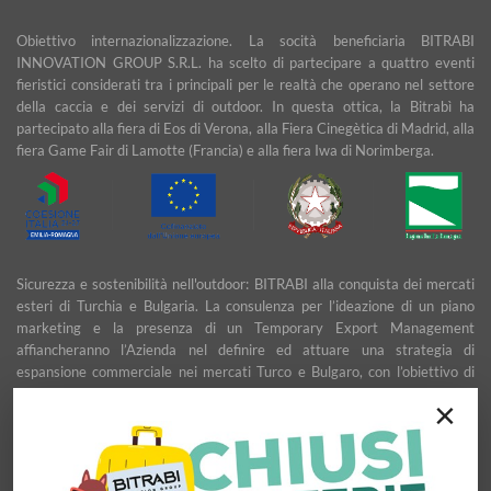
Obiettivo internazionalizzazione. La socità beneficiaria BITRABI
INNOVATION GROUP S.R.L. ha scelto di partecipare a quattro eventi
fieristici considerati tra i principali per le realtà che operano nel settore
della caccia e dei servizi di outdoor. In questa ottica, la Bitrabì ha
partecipato alla fiera di Eos di Verona, alla Fiera Cinegètica di Madrid, alla
fiera Game Fair di Lamotte (Francia) e alla fiera Iwa di Norimberga.
Sicurezza e sostenibilità nell'outdoor: BITRABI alla conquista dei mercati
esteri di Turchia e Bulgaria. La consulenza per l’ideazione di un piano
marketing e la presenza di un Temporary Export Management
affiancheranno l’Azienda nel definire ed attuare una strategia di
espansione commerciale nei mercati Turco e Bulgaro, con l’obiettivo di
garantire uno sviluppo stabile e duraturo.
×