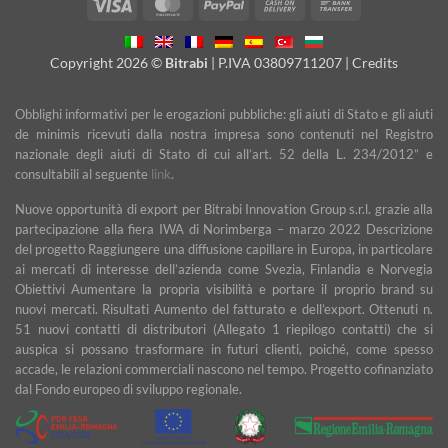
Visa
MasterCard
PayPal
Cash
Bank
On
Transfer
Delivery
Copyright 2026 ©
Bitrabi
| P.IVA 03809711207 |
Credits
Obblighi informativi per le erogazioni pubbliche: gli aiuti di Stato e gli aiuti
de minimis ricevuti dalla nostra impresa sono contenuti nel Registro
nazionale degli aiuti di Stato di cui all’art. 52 della L. 234/2012” e
consultabili al seguente
link
.
Nuove opportunità di export per Bitrabi Innovation Group s.r.l. grazie alla
partecipazione alla fiera IWA di Norimberga – marzo 2022 Descrizione
del progetto Raggiungere una diffusione capillare in Europa, in particolare
ai mercati di interesse dell’azienda come Svezia, Finlandia e Norvegia
Obiettivi Aumentare la propria visibilità e portare il proprio brand su
nuovi mercati. Risultati Aumento del fatturato e dell’export. Ottenuti n.
51 nuovi contatti di distributori (Allegato 1 riepilogo contatti) che si
auspica si possano trasformare in futuri clienti, poiché, come spesso
accade, le relazioni commerciali nascono nel tempo. Progetto cofinanziato
dal Fondo europeo di sviluppo regionale.