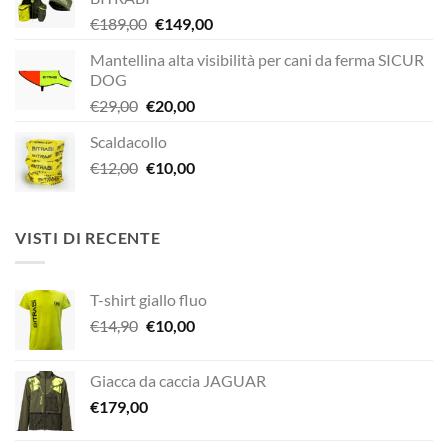
Il
Il
€
189,00
€
149,00
prezzo
prezzo
Mantellina alta visibilità per cani da ferma SICUR
originale
attuale
DOG
era:
è:
Il
Il
€
29,00
€
20,00
€189,00.
€149,00.
prezzo
prezzo
Scaldacollo
originale
attuale
Il
Il
€
12,00
era:
€
10,00
è:
prezzo
prezzo
€29,00.
€20,00.
originale
attuale
era:
è:
VISTI DI RECENTE
€12,00.
€10,00.
T-shirt giallo fluo
Il
Il
€
14,90
€
10,00
prezzo
prezzo
originale
attuale
Giacca da caccia JAGUAR
era:
è:
€
179,00
€14,90.
€10,00.