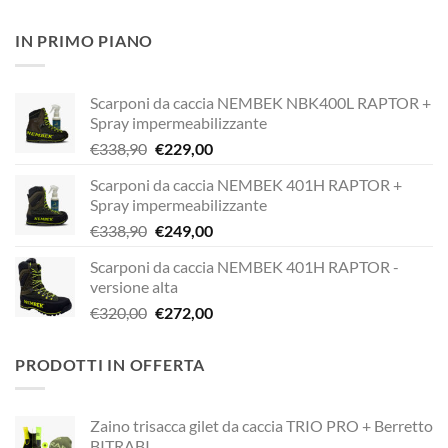
prezzo
prezzo
originale
attuale
IN PRIMO PIANO
era:
è:
€189,00.
€149,00.
Scarponi da caccia NEMBEK NBK400L RAPTOR +
Spray impermeabilizzante
Il
Il
€
338,90
€
229,00
prezzo
prezzo
Scarponi da caccia NEMBEK 401H RAPTOR +
originale
attuale
Spray impermeabilizzante
era:
è:
Il
Il
€
338,90
€
249,00
€338,90.
€229,00.
prezzo
prezzo
Scarponi da caccia NEMBEK 401H RAPTOR -
originale
attuale
versione alta
era:
è:
Il
Il
€
320,00
€
272,00
€338,90.
€249,00.
prezzo
prezzo
originale
attuale
PRODOTTI IN OFFERTA
era:
è:
€320,00.
€272,00.
Zaino trisacca gilet da caccia TRIO PRO + Berretto
BITRABI