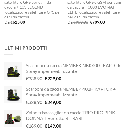
satellitare GPS per cani da
satellitare GPS e GSM per cani
caccia + 103 LEGEND
da caccia + 3003 EVOMAP
localizzatore satellitare GPS per
ELITE localizzatore satellitare
cani da caccia
per cani da caccia
Il
Il
Da
€
625,00
Da
€
950,00
€
709,00
prezzo
prezzo
originale
attuale
era:
è:
€950,00.
€709,00.
ULTIMI PRODOTTI
Scarponi da caccia NEMBEK NBK400L RAPTOR +
Spray impermeabilizzante
Il
Il
€
338,90
€
229,00
prezzo
prezzo
Scarponi da caccia NEMBEK 401H RAPTOR +
originale
attuale
Spray impermeabilizzante
era:
è:
Il
Il
€
338,90
€
249,00
€338,90.
€229,00.
prezzo
prezzo
Zaino trisacca gilet da caccia TRIO PRO PINK
originale
attuale
DONNA + Berretto BITRABI
era:
è:
Il
Il
€
189,00
€
149,00
€338,90.
€249,00.