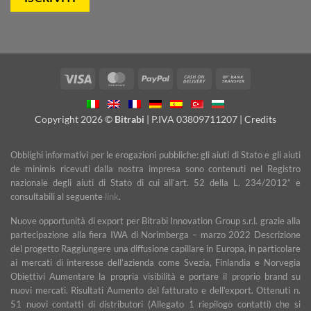
Visa
MasterCard
PayPal
Cash
Bank
On
Transfer
Delivery
Copyright 2026 ©
Bitrabi
| P.IVA 03809711207 |
Credits
Obblighi informativi per le erogazioni pubbliche: gli aiuti di Stato e gli aiuti
de minimis ricevuti dalla nostra impresa sono contenuti nel Registro
nazionale degli aiuti di Stato di cui all’art. 52 della L. 234/2012” e
consultabili al seguente
link
.
Nuove opportunità di export per Bitrabi Innovation Group s.r.l. grazie alla
partecipazione alla fiera IWA di Norimberga – marzo 2022 Descrizione
del progetto Raggiungere una diffusione capillare in Europa, in particolare
ai mercati di interesse dell’azienda come Svezia, Finlandia e Norvegia
Obiettivi Aumentare la propria visibilità e portare il proprio brand su
nuovi mercati. Risultati Aumento del fatturato e dell’export. Ottenuti n.
51 nuovi contatti di distributori (Allegato 1 riepilogo contatti) che si