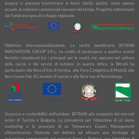
auspica si possano trasformare in futuri clienti, poiché, come spesso
accade, le relazioni commerciali nascono nel tempo. Progetto cofinanziato
dal Fondo europeo di sviluppo regionale.
Obiettivo internazionalizzazione. La socità beneficiaria BITRABI
INNOVATION GROUP S.R.L. ha scelto di partecipare a quattro eventi
fieristici considerati tra i principali per le realtà che operano nel settore
della caccia e dei servizi di outdoor. In questa ottica, la Bitrabì ha
partecipato alla fiera di Eos di Verona, alla Fiera Cinegètica di Madrid, alla
fiera Game Fair di Lamotte (Francia) e alla fiera Iwa di Norimberga.
Sicurezza e sostenibilità nell'outdoor: BITRABI alla conquista dei mercati
esteri di Turchia e Bulgaria. La consulenza per l’ideazione di un piano
marketing e la presenza di un Temporary Export Management
affiancheranno l’Azienda nel definire ed attuare una strategia di
espansione commerciale nei mercati Turco e Bulgaro, con l’obiettivo di