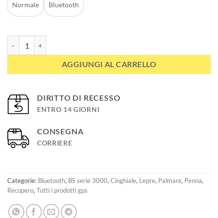
Normale
Bluetooth
3000 OPENMAP UNICO localizzatore satellitare GPS per cani da cacc
AGGIUNGI AL CARRELLO
DIRITTO DI RECESSO
ENTRO 14 GIORNI
CONSEGNA
CORRIERE
Categorie:
Bluetooth
,
BS serie 3000
,
Cinghiale
,
Lepre
,
Palmare
,
Penna
,
Recupero
,
Tutti i prodotti gps