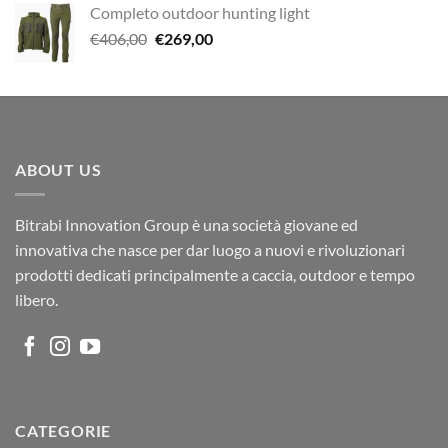
Completo outdoor hunting light
Il
Il
€
406,00
€
269,00
prezzo
prezzo
originale
attuale
era:
è:
€406,00.
€269,00.
ABOUT US
Bitrabi Innovation Group è una società giovane ed
innovativa che nasce per dar luogo a nuovi e rivoluzionari
prodotti dedicati principalmente a caccia, outdoor e tempo
libero.
CATEGORIE