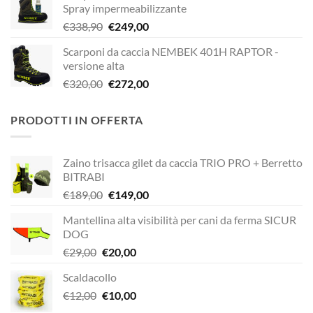
Spray impermeabilizzante
era:
è:
Il
Il
€
338,90
€
249,00
€338,90.
€229,00.
prezzo
prezzo
Scarponi da caccia NEMBEK 401H RAPTOR -
originale
attuale
versione alta
era:
è:
Il
Il
€
320,00
€
272,00
€338,90.
€249,00.
prezzo
prezzo
originale
attuale
PRODOTTI IN OFFERTA
era:
è:
€320,00.
€272,00.
Zaino trisacca gilet da caccia TRIO PRO + Berretto
BITRABI
Il
Il
€
189,00
€
149,00
prezzo
prezzo
Mantellina alta visibilità per cani da ferma SICUR
originale
attuale
DOG
era:
è:
Il
Il
€
29,00
€
20,00
€189,00.
€149,00.
prezzo
prezzo
Scaldacollo
originale
attuale
Il
Il
€
12,00
era:
€
10,00
è:
prezzo
prezzo
€29,00.
€20,00.