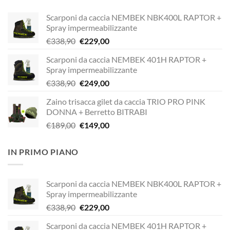
Scarponi da caccia NEMBEK NBK400L RAPTOR +
Spray impermeabilizzante
Il
Il
€
338,90
€
229,00
prezzo
prezzo
Scarponi da caccia NEMBEK 401H RAPTOR +
originale
attuale
Spray impermeabilizzante
era:
è:
Il
Il
€
338,90
€
249,00
€338,90.
€229,00.
prezzo
prezzo
Zaino trisacca gilet da caccia TRIO PRO PINK
originale
attuale
DONNA + Berretto BITRABI
era:
è:
Il
Il
€
189,00
€
149,00
€338,90.
€249,00.
prezzo
prezzo
originale
attuale
IN PRIMO PIANO
era:
è:
€189,00.
€149,00.
Scarponi da caccia NEMBEK NBK400L RAPTOR +
Spray impermeabilizzante
Il
Il
€
338,90
€
229,00
prezzo
prezzo
Scarponi da caccia NEMBEK 401H RAPTOR +
originale
attuale