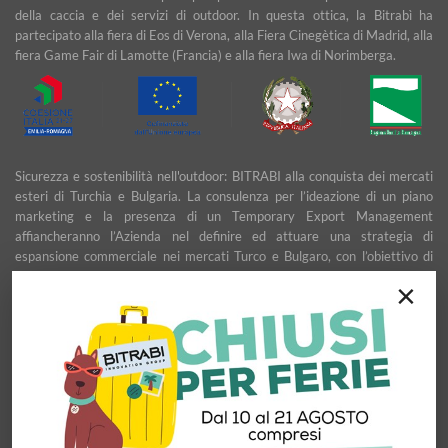
della caccia e dei servizi di outdoor. In questa ottica, la Bitrabì ha
partecipato alla fiera di Eos di Verona, alla Fiera Cinegètica di Madrid, alla
fiera Game Fair di Lamotte (Francia) e alla fiera Iwa di Norimberga.
Sicurezza e sostenibilità nell'outdoor: BITRABI alla conquista dei mercati
esteri di Turchia e Bulgaria. La consulenza per l’ideazione di un piano
marketing e la presenza di un Temporary Export Management
affiancheranno l’Azienda nel definire ed attuare una strategia di
espansione commerciale nei mercati Turco e Bulgaro, con l’obiettivo di
garantire uno sviluppo stabile e duraturo.
×