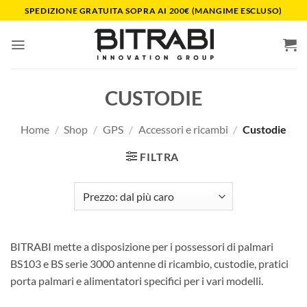
Salta
SPEDIZIONE GRATUITA SOPRA AI 200€ (MANGIME ESCLUSO)
ai
contenuti
CUSTODIE
Home
/
Shop
/
GPS
/
Accessori e ricambi
/
Custodie
FILTRA
BITRABI mette a disposizione per i possessori di palmari
BS103 e BS serie 3000 antenne di ricambio, custodie, pratici
porta palmari e alimentatori specifici per i vari modelli.