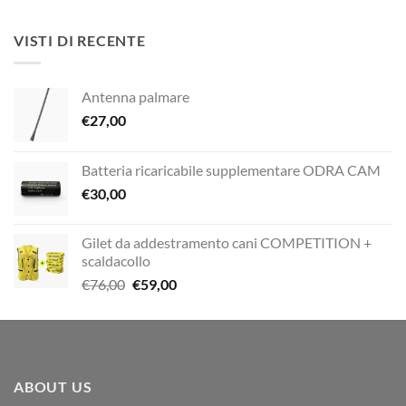
originale
attuale
era:
è:
VISTI DI RECENTE
€12,00.
€10,00.
Antenna palmare
€
27,00
Batteria ricaricabile supplementare ODRA CAM
€
30,00
Gilet da addestramento cani COMPETITION +
scaldacollo
Il
Il
€
76,00
€
59,00
prezzo
prezzo
originale
attuale
era:
è:
€76,00.
€59,00.
ABOUT US