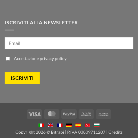
ISCRIVITI ALLA NEWSLETTER
Accettazione
privacy policy
Visa
MasterCard
PayPal
Cash
Bank
On
Transfer
Delivery
Copyright 2026 ©
Bitrabi
| P.IVA 03809711207 |
Credits