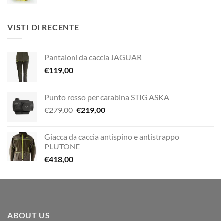
prezzo
prezzo
€29,00.
€20,00.
originale
attuale
era:
è:
VISTI DI RECENTE
€12,00.
€10,00.
Pantaloni da caccia JAGUAR
€
119,00
Punto rosso per carabina STIG ASKA
Il
Il
€
279,00
€
219,00
prezzo
prezzo
originale
attuale
Giacca da caccia antispino e antistrappo
era:
è:
PLUTONE
€279,00.
€219,00.
€
418,00
ABOUT US