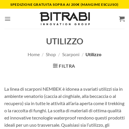
Salta
SPEDIZIONE GRATUITA SOPRA AI 200€ (MANGIME ESCLUSO)
ai
contenuti
UTILIZZO
Home
/
Shop
/
Scarponi
/
Utilizzo
FILTRA
La linea di scarponi NEMBEK è idonea a svariati utilizzi sia in
ambiente venatorio (caccia al cinghiale, alla beccaccia o al
recupero) sia in tutte le attività all’aria aperta come il trekking
o la raccolta di funghi. La scelta di materiali di ottima qualità
ed innovative tecnologie waterproof rendono questi prodotti
ideali per un uso trasversale. Qualsiasi sia l’utilizzo, gli