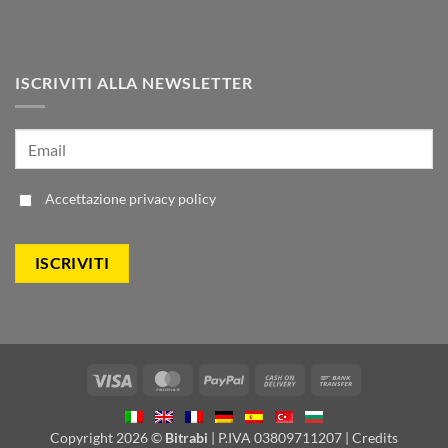
ISCRIVITI ALLA NEWSLETTER
Accettazione
privacy policy
Visa
MasterCard
PayPal
Cash
Bank
On
Transfer
Delivery
Copyright 2026 ©
Bitrabi
| P.IVA 03809711207 |
Credits