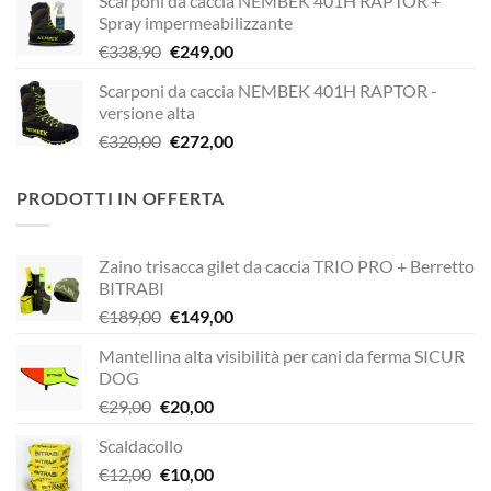
Scarponi da caccia NEMBEK 401H RAPTOR +
originale
attuale
Spray impermeabilizzante
era:
è:
Il
Il
€
338,90
€
249,00
€338,90.
€229,00.
prezzo
prezzo
Scarponi da caccia NEMBEK 401H RAPTOR -
originale
attuale
versione alta
era:
è:
Il
Il
€
320,00
€
272,00
€338,90.
€249,00.
prezzo
prezzo
originale
attuale
PRODOTTI IN OFFERTA
era:
è:
€320,00.
€272,00.
Zaino trisacca gilet da caccia TRIO PRO + Berretto
BITRABI
Il
Il
€
189,00
€
149,00
prezzo
prezzo
Mantellina alta visibilità per cani da ferma SICUR
originale
attuale
DOG
era:
è:
Il
Il
€
29,00
€
20,00
€189,00.
€149,00.
prezzo
prezzo
Scaldacollo
originale
attuale
Il
Il
€
12,00
era:
€
10,00
è: