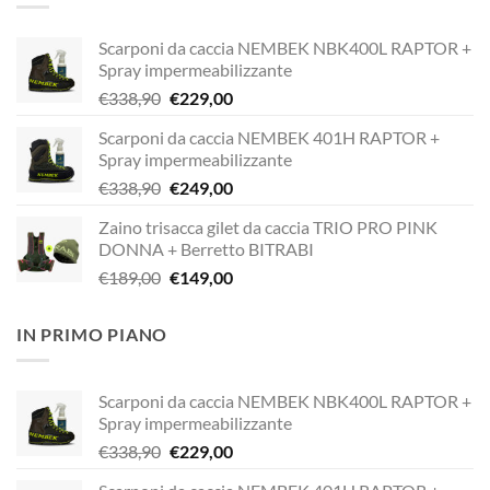
Scarponi da caccia NEMBEK NBK400L RAPTOR +
Spray impermeabilizzante
Il
Il
€
338,90
€
229,00
prezzo
prezzo
Scarponi da caccia NEMBEK 401H RAPTOR +
originale
attuale
Spray impermeabilizzante
era:
è:
Il
Il
€
338,90
€
249,00
€338,90.
€229,00.
prezzo
prezzo
Zaino trisacca gilet da caccia TRIO PRO PINK
originale
attuale
DONNA + Berretto BITRABI
era:
è:
Il
Il
€
189,00
€
149,00
€338,90.
€249,00.
prezzo
prezzo
originale
attuale
IN PRIMO PIANO
era:
è:
€189,00.
€149,00.
Scarponi da caccia NEMBEK NBK400L RAPTOR +
Spray impermeabilizzante
Il
Il
€
338,90
€
229,00
prezzo
prezzo