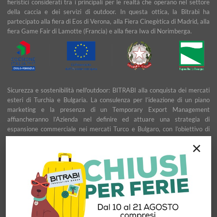
fieristici considerati tra i principali per le realtà che operano nel settore
della caccia e dei servizi di outdoor. In questa ottica, la Bitrabì ha
partecipato alla fiera di Eos di Verona, alla Fiera Cinegètica di Madrid, alla
fiera Game Fair di Lamotte (Francia) e alla fiera Iwa di Norimberga.
Sicurezza e sostenibilità nell'outdoor: BITRABI alla conquista dei mercati
esteri di Turchia e Bulgaria. La consulenza per l’ideazione di un piano
marketing e la presenza di un Temporary Export Management
affiancheranno l’Azienda nel definire ed attuare una strategia di
espansione commerciale nei mercati Turco e Bulgaro, con l’obiettivo di
garantire uno sviluppo stabile e duraturo.
×