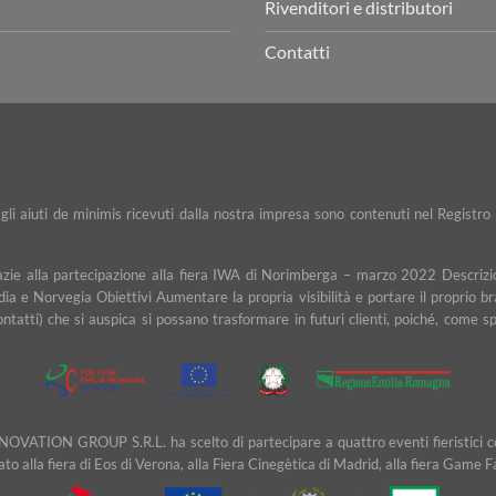
Rivenditori e distributori
Contatti
e gli aiuti de minimis ricevuti dalla nostra impresa sono contenuti nel Registro 
razie alla partecipazione alla fiera IWA di Norimberga – marzo 2022 Descrizio
dia e Norvegia Obiettivi Aumentare la propria visibilità e portare il proprio b
contatti) che si auspica si possano trasformare in futuri clienti, poiché, com
NOVATION GROUP S.R.L. ha scelto di partecipare a quattro eventi fieristici cons
ipato alla fiera di Eos di Verona, alla Fiera Cinegètica di Madrid, alla fiera Game 