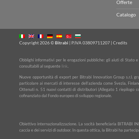
Offerte
Catalogo
Copyright 2026 ©
Bitrabi
| P.IVA 03809711207 |
Credits
Obblighi informativi per le erogazioni pubbliche: gli aiuti di Stato 
consultabili al seguente
link
.
Nuove opportunità di export per Bitrabi Innovation Group s.r.l. g
particolare ai mercati di interesse dell’azienda come Svezia, Finlan
Ottenuti n. 51 nuovi contatti di distributori (Allegato 1 riepilogo 
cofinanziato dal Fondo europeo di sviluppo regionale.
Obiettivo internazionalizzazione. La socità beneficiaria BITRABI IN
caccia e dei servizi di outdoor. In questa ottica, la Bitrabì ha partec