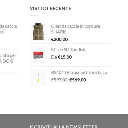
VISTI DI RECENTE
 da caccia
Gilet da caccia in cordura
to
SHARK
€
200,00
Micro SD Sandisk
rezzo
ilità per
ttuale
Da
€
15,00
UR DOG
149,00.
BS401TR trasmettitore falco
zzo
Il
Il
€
597,00
€
569,00
ale
prezzo
prezzo
originale
attuale
zzo
00.
era:
è:
ale
€597,00.
€569,00.
00.
ISCRIVITI ALLA NEWSLETTER