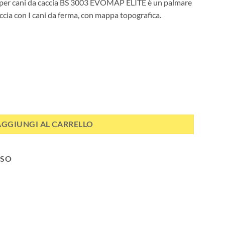
PS per cani da caccia BS 3003 EVOMAP ELITE è un palmare
ccia con I cani da ferma, con mappa topografica.
satellitare GPS per cani da caccia quantità
AGGIUNGI AL CARRELLO
SSO