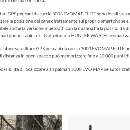
 se è in ferma o in corsa.
litari GPS per cani da caccia 3003 EVOMAP ELITE sono localizzato
zzare la posizione del cane direttamente sul proprio smartphone e, 
bile anche la versione Bluetooth con la quale si ha la possibilità di
martphone, tablet e il rivoluzionario HUNTER WATCH, lo smartwat
lizzatore satellitare GPS per cani da caccia 3003 EVOMAP ELITE può
i distanza in open space e può memorizzare fino a 10.000 punti di 
 possibilità di localizzare altri palmari 3000 EVO MAP se autorizzat