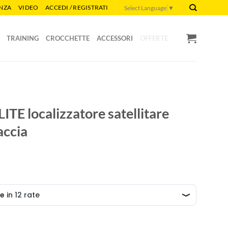
ENZA
VIDEO
ACCEDI / REGISTRATI
Select Language
▼
TRAINING
CROCCHETTE
ACCESSORI
OFFERTE
E localizzatore satellitare
accia