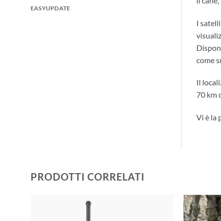
il cane,
EASYUPDATE
I satel
visuali
Disponi
come s
Il loca
70 km d
Vi è la
PRODOTTI CORRELATI