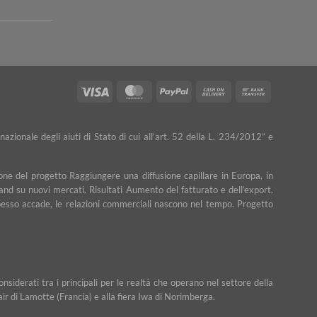
Visa
MasterCard
PayPal
Cash
Bank
On
Transfer
Delivery
nazionale degli aiuti di Stato di cui all’art. 52 della L. 234/2012” e
ne del progetto Raggiungere una diffusione capillare in Europa, in
rand su nuovi mercati. Risultati Aumento del fatturato e dell’export.
e spesso accade, le relazioni commerciali nascono nel tempo. Progetto
iderati tra i principali per le realtà che operano nel settore della
Fair di Lamotte (Francia) e alla fiera Iwa di Norimberga.