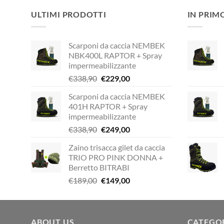
ULTIMI PRODOTTI
IN PRIM
Scarponi da caccia NEMBEK
NBK400L RAPTOR + Spray
impermeabilizzante
Il
Il
€
338,90
€
229,00
prezzo
prezzo
Scarponi da caccia NEMBEK
originale
attuale
401H RAPTOR + Spray
era:
è:
impermeabilizzante
€338,90.
€229,00.
Il
Il
€
338,90
€
249,00
prezzo
prezzo
Zaino trisacca gilet da caccia
originale
attuale
TRIO PRO PINK DONNA +
era:
è:
Berretto BITRABI
€338,90.
€249,00.
Il
Il
€
189,00
€
149,00
prezzo
prezzo
originale
attuale
era:
è:
ABOUT US
€189,00.
€149,00.
CATEGO