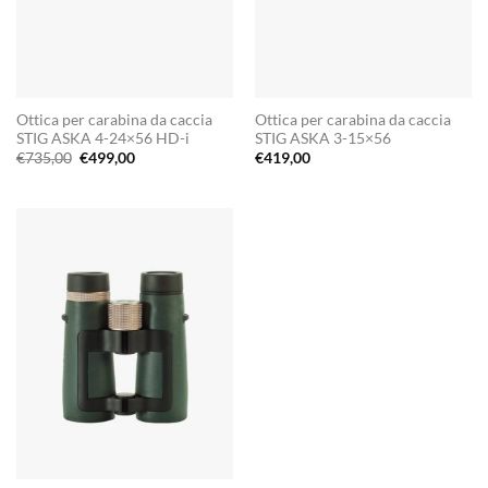
Ottica per carabina da caccia
Ottica per carabina da caccia
STIG ASKA 4-24×56 HD-i
STIG ASKA 3-15×56
Il
Il
€
735,00
€
499,00
€
419,00
prezzo
prezzo
originale
attuale
era:
è:
€735,00.
€499,00.