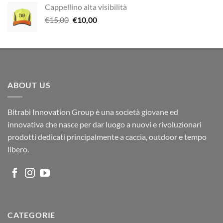
Cappellino alta visibilità
Il
Il
€
15,00
€
10,00
prezzo
prezzo
originale
attuale
era:
è:
€15,00.
€10,00.
ABOUT US
Bitrabi Innovation Group è una società giovane ed
innovativa che nasce per dar luogo a nuovi e rivoluzionari
prodotti dedicati principalmente a caccia, outdoor e tempo
libero.
CATEGORIE