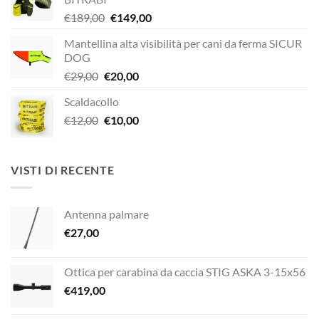
Il
Il
€
189,00
€
149,00
prezzo
prezzo
Mantellina alta visibilità per cani da ferma SICUR
originale
attuale
DOG
era:
è:
Il
Il
€
29,00
€
20,00
€189,00.
€149,00.
prezzo
prezzo
Scaldacollo
originale
attuale
Il
Il
€
12,00
era:
€
10,00
è:
prezzo
prezzo
€29,00.
€20,00.
originale
attuale
era:
è:
VISTI DI RECENTE
€12,00.
€10,00.
Antenna palmare
€
27,00
Ottica per carabina da caccia STIG ASKA 3-15x56
€
419,00