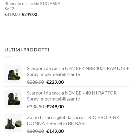
Binocolo da caccia STIG ASKA
8×42
Il
Il
€
419,00
€
349,00
prezzo
prezzo
originale
attuale
era:
è:
€419,00.
€349,00.
ULTIMI PRODOTTI
Scarponi da caccia NEMBEK NBK400L RAPTOR +
Spray impermeabilizzante
Il
Il
€
338,90
€
229,00
prezzo
prezzo
Scarponi da caccia NEMBEK 401H RAPTOR +
originale
attuale
Spray impermeabilizzante
era:
è:
Il
Il
€
338,90
€
249,00
€338,90.
€229,00.
prezzo
prezzo
Zaino trisacca gilet da caccia TRIO PRO PINK
originale
attuale
DONNA + Berretto BITRABI
era:
è:
Il
Il
€
189,00
€
149,00
€338,90.
€249,00.