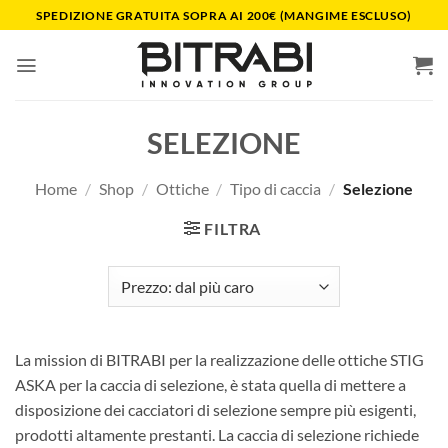
Salta
SPEDIZIONE GRATUITA SOPRA AI 200€ (MANGIME ESCLUSO)
ai
contenuti
SELEZIONE
Home
/
Shop
/
Ottiche
/
Tipo di caccia
/
Selezione
FILTRA
La mission di BITRABI per la realizzazione delle ottiche STIG
ASKA per la caccia di selezione, è stata quella di mettere a
disposizione dei cacciatori di selezione sempre più esigenti,
prodotti altamente prestanti. La caccia di selezione richiede