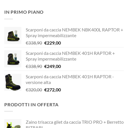
prezzo
prezzo
originale
attuale
IN PRIMO PIANO
era:
è:
€189,00.
€149,00.
Scarponi da caccia NEMBEK NBK400L RAPTOR +
Spray impermeabilizzante
Il
Il
€
338,90
€
229,00
prezzo
prezzo
Scarponi da caccia NEMBEK 401H RAPTOR +
originale
attuale
Spray impermeabilizzante
era:
è:
Il
Il
€
338,90
€
249,00
€338,90.
€229,00.
prezzo
prezzo
Scarponi da caccia NEMBEK 401H RAPTOR -
originale
attuale
versione alta
era:
è:
Il
Il
€
320,00
€
272,00
€338,90.
€249,00.
prezzo
prezzo
originale
attuale
PRODOTTI IN OFFERTA
era:
è:
€320,00.
€272,00.
Zaino trisacca gilet da caccia TRIO PRO + Berretto
BITRABI