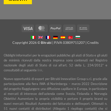
Visa
MasterCard
PayPal
Cash
Bank
On
Transfer
Delivery
Copyright 2026 ©
Bitrabi
| P.IVA 03809711207 |
Credits
Obblighi informativi per le erogazioni pubbliche: gli aiuti di Stato e gli aiuti
de minimis ricevuti dalla nostra impresa sono contenuti nel Registro
nazionale degli aiuti di Stato di cui all’art. 52 della L. 234/2012” e
consultabili al seguente
link
.
Nuove opportunità di export per Bitrabi Innovation Group s.r.l. grazie alla
partecipazione alla fiera IWA di Norimberga – marzo 2022 Descrizione
del progetto Raggiungere una diffusione capillare in Europa, in particolare
ai mercati di interesse dell’azienda come Svezia, Finlandia e Norvegia
Obiettivi Aumentare la propria visibilità e portare il proprio brand su
nuovi mercati. Risultati Aumento del fatturato e dell’export. Ottenuti n.
51 nuovi contatti di distributori (Allegato 1 riepilogo contatti) che si