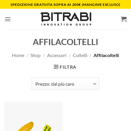
Salta
SPEDIZIONE GRATUITA SOPRA AI 200€ (MANGIME ESCLUSO)
ai
contenuti
AFFILACOLTELLI
Home
/
Shop
/
Accessori
/
Coltelli
/
Affilacoltelli
FILTRA