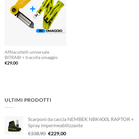
Affilacoltelli universale
BITRABI + tracolla omaggio
€
29,00
ULTIMI PRODOTTI
Scarponi da caccia NEMBEK NBK400L RAPTOR +
Spray impermeabilizzante
Il
Il
€
338,90
€
229,00