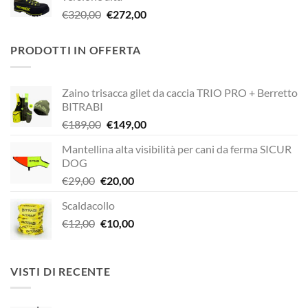
era:
è:
Il
Il
€
320,00
€
272,00
€338,90.
€249,00.
prezzo
prezzo
originale
attuale
PRODOTTI IN OFFERTA
era:
è:
€320,00.
€272,00.
Zaino trisacca gilet da caccia TRIO PRO + Berretto
BITRABI
Il
Il
€
189,00
€
149,00
prezzo
prezzo
Mantellina alta visibilità per cani da ferma SICUR
originale
attuale
DOG
era:
è:
Il
Il
€
29,00
€
20,00
€189,00.
€149,00.
prezzo
prezzo
Scaldacollo
originale
attuale
Il
Il
€
12,00
era:
€
10,00
è:
prezzo
prezzo
€29,00.
€20,00.
originale
attuale
era:
è:
VISTI DI RECENTE
€12,00.
€10,00.