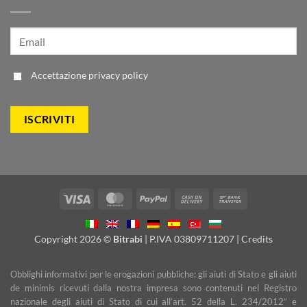
Accettazione
privacy policy
Visa
MasterCard
PayPal
Cash
Bank
On
Transfer
Delivery
Copyright 2026 ©
Bitrabi
| P.IVA 03809711207 |
Credits
Obblighi informativi per le erogazioni pubbliche: gli aiuti di Stato e gli aiuti
de minimis ricevuti dalla nostra impresa sono contenuti nel Registro
nazionale degli aiuti di Stato di cui all’art. 52 della L. 234/2012” e