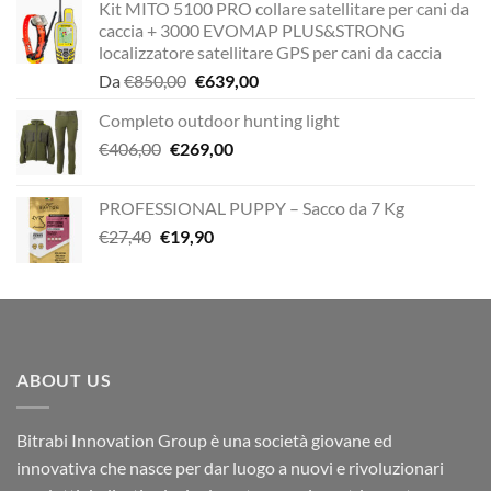
Kit MITO 5100 PRO collare satellitare per cani da
caccia + 3000 EVOMAP PLUS&STRONG
localizzatore satellitare GPS per cani da caccia
Il
Il
Da
€
850,00
€
639,00
prezzo
prezzo
Completo outdoor hunting light
originale
attuale
Il
Il
€
406,00
€
269,00
era:
è:
prezzo
prezzo
€850,00.
€639,00.
originale
attuale
PROFESSIONAL PUPPY – Sacco da 7 Kg
era:
è:
Il
Il
€
27,40
€
19,90
€406,00.
€269,00.
prezzo
prezzo
originale
attuale
era:
è:
€27,40.
€19,90.
ABOUT US
Bitrabi Innovation Group è una società giovane ed
innovativa che nasce per dar luogo a nuovi e rivoluzionari