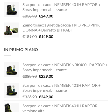
prezzo
prezzo
Scarponi da caccia NEMBEK 401H RAPTOR +
originale
attuale
Spray impermeabilizzante
era:
è:
Il
Il
€
338,90
€
249,00
€338,90.
€229,00.
prezzo
prezzo
Zaino trisacca gilet da caccia TRIO PRO PINK
originale
attuale
DONNA + Berretto BITRABI
era:
è:
Il
Il
€
189,00
€
149,00
€338,90.
€249,00.
prezzo
prezzo
originale
attuale
IN PRIMO PIANO
era:
è:
€189,00.
€149,00.
Scarponi da caccia NEMBEK NBK400L RAPTOR +
Spray impermeabilizzante
Il
Il
€
338,90
€
229,00
prezzo
prezzo
Scarponi da caccia NEMBEK 401H RAPTOR +
originale
attuale
Spray impermeabilizzante
era:
è:
Il
Il
€
338,90
€
249,00
€338,90.
€229,00.
prezzo
prezzo
Scarponi da caccia NEMBEK 401H RAPTOR -
originale
attuale
versione alta