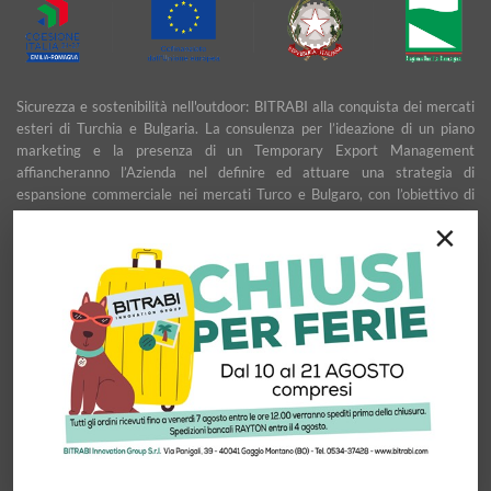
Sicurezza e sostenibilità nell'outdoor: BITRABI alla conquista dei mercati
esteri di Turchia e Bulgaria. La consulenza per l’ideazione di un piano
marketing e la presenza di un Temporary Export Management
affiancheranno l’Azienda nel definire ed attuare una strategia di
espansione commerciale nei mercati Turco e Bulgaro, con l’obiettivo di
garantire uno sviluppo stabile e duraturo.
×