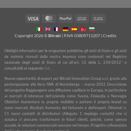
Visa
MasterCard
PayPal
Cash
Bank
On
Transfer
Delivery
Copyright 2026 ©
Bitrabi
| P.IVA 03809711207 |
Credits
Obblighi informativi per le erogazioni pubbliche: gli aiuti di Stato e gli aiuti
de minimis ricevuti dalla nostra impresa sono contenuti nel Registro
nazionale degli aiuti di Stato di cui all’art. 52 della L. 234/2012” e
consultabili al seguente
link
.
Nuove opportunità di export per Bitrabi Innovation Group s.r.l. grazie alla
partecipazione alla fiera IWA di Norimberga – marzo 2022 Descrizione
del progetto Raggiungere una diffusione capillare in Europa, in particolare
ai mercati di interesse dell’azienda come Svezia, Finlandia e Norvegia
Obiettivi Aumentare la propria visibilità e portare il proprio brand su
nuovi mercati. Risultati Aumento del fatturato e dell’export. Ottenuti n.
51 nuovi contatti di distributori (Allegato 1 riepilogo contatti) che si
auspica si possano trasformare in futuri clienti, poiché, come spesso
accade, le relazioni commerciali nascono nel tempo. Progetto cofinanziato
dal Fondo europeo di sviluppo regionale.