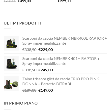
Il
Il
€
735,00
€
499,00
€
229,00
prezzo
prezzo
originale
attuale
era:
è:
€735,00.
€499,00.
ULTIMI PRODOTTI
Scarponi da caccia NEMBEK NBK400L RAPTOR +
Spray impermeabilizzante
Il
Il
€
338,90
€
229,00
prezzo
prezzo
Scarponi da caccia NEMBEK 401H RAPTOR +
originale
attuale
Spray impermeabilizzante
era:
è:
Il
Il
€
338,90
€
249,00
€338,90.
€229,00.
prezzo
prezzo
Zaino trisacca gilet da caccia TRIO PRO PINK
originale
attuale
DONNA + Berretto BITRABI
era:
è:
Il
Il
€
189,00
€
149,00
€338,90.
€249,00.
prezzo
prezzo
originale
attuale
IN PRIMO PIANO
era:
è:
€189,00.
€149,00.