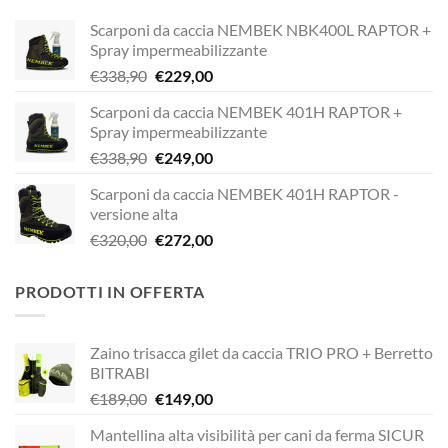
Scarponi da caccia NEMBEK NBK400L RAPTOR +
Spray impermeabilizzante
Il
Il
€
338,90
€
229,00
prezzo
prezzo
Scarponi da caccia NEMBEK 401H RAPTOR +
originale
attuale
Spray impermeabilizzante
era:
è:
Il
Il
€
338,90
€
249,00
€338,90.
€229,00.
prezzo
prezzo
Scarponi da caccia NEMBEK 401H RAPTOR -
originale
attuale
versione alta
era:
è:
Il
Il
€
320,00
€
272,00
€338,90.
€249,00.
prezzo
prezzo
originale
attuale
PRODOTTI IN OFFERTA
era:
è:
€320,00.
€272,00.
Zaino trisacca gilet da caccia TRIO PRO + Berretto
BITRABI
Il
Il
€
189,00
€
149,00
prezzo
prezzo
Mantellina alta visibilità per cani da ferma SICUR
originale
attuale