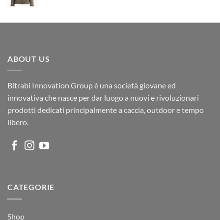
prezzo
prezzo
originale
attuale
era:
è:
€86,00.
€49,00.
ABOUT US
Bitrabi Innovation Group è una società giovane ed
innovativa che nasce per dar luogo a nuovi e rivoluzionari
prodotti dedicati principalmente a caccia, outdoor e tempo
libero.
CATEGORIE
Shop