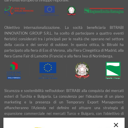
Obiettivo internazionalizzazione. La socità beneficiaria BITRABI
INNOVATION GROUP S.R.L. ha scelto di partecipare a quattro eventi
fieristici considerati tra i principali per le realtà che operano nel settore
della caccia e dei servizi di outdoor. In questa ottica, la Bitrabì ha
partecipato alla fiera di Eos di Verona, alla Fiera Cinegètica di Madrid, alla
fiera Game Fair di Lamotte (Francia) e alla fiera Iwa di Norimberga.
Sicurezza e sostenibilità nell'outdoor: BITRABI alla conquista dei mercati
esteri di Turchia e Bulgaria. La consulenza per l’ideazione di un piano
marketing e la presenza di un Temporary Export Management
affiancheranno l’Azienda nel definire ed attuare una strategia di
espansione commerciale nei mercati Turco e Bulgaro, con l’obiettivo di
garantire uno sviluppo stabile e duraturo.
×