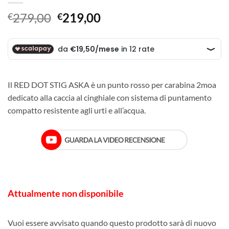
Il
Il
279,00
219,00
€
€
prezzo
prezzo
originale
attuale
era:
è:
€279,00.
€219,00.
Il RED DOT STIG ASKA è un punto rosso per carabina 2moa
dedicato alla caccia al cinghiale con sistema di puntamento
compatto resistente agli urti e all’acqua.
Attualmente non disponibile
Vuoi essere avvisato quando questo prodotto sarà di nuovo