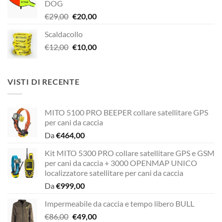
DOG
era:
è:
Il
Il
€
29,00
€
20,00
€189,00.
€149,00.
prezzo
prezzo
Scaldacollo
originale
attuale
Il
Il
€
12,00
era:
€
10,00
è:
prezzo
prezzo
€29,00.
€20,00.
originale
attuale
era:
è:
VISTI DI RECENTE
€12,00.
€10,00.
MITO 5100 PRO BEEPER collare satellitare GPS
per cani da caccia
Da
€
464,00
Kit MITO 5300 PRO collare satellitare GPS e GSM
per cani da caccia + 3000 OPENMAP UNICO
localizzatore satellitare per cani da caccia
Da
€
999,00
Impermeabile da caccia e tempo libero BULL
Il
Il
€
86,00
€
49,00