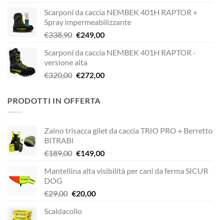
prezzo
prezzo
Scarponi da caccia NEMBEK 401H RAPTOR +
originale
attuale
Spray impermeabilizzante
era:
è:
Il
Il
€
338,90
€
249,00
€338,90.
€229,00.
prezzo
prezzo
Scarponi da caccia NEMBEK 401H RAPTOR -
originale
attuale
versione alta
era:
è:
Il
Il
€
320,00
€
272,00
€338,90.
€249,00.
prezzo
prezzo
originale
attuale
PRODOTTI IN OFFERTA
era:
è:
€320,00.
€272,00.
Zaino trisacca gilet da caccia TRIO PRO + Berretto
BITRABI
Il
Il
€
189,00
€
149,00
prezzo
prezzo
Mantellina alta visibilità per cani da ferma SICUR
originale
attuale
DOG
era:
è:
Il
Il
€
29,00
€
20,00
€189,00.
€149,00.
prezzo
prezzo
Scaldacollo
originale
attuale