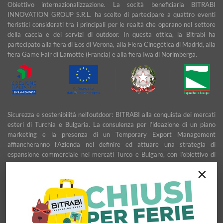
Obiettivo internazionalizzazione. La socità beneficiaria BITRABI
INNOVATION GROUP S.R.L. ha scelto di partecipare a quattro eventi
fieristici considerati tra i principali per le realtà che operano nel settore
della caccia e dei servizi di outdoor. In questa ottica, la Bitrabì ha
partecipato alla fiera di Eos di Verona, alla Fiera Cinegètica di Madrid, alla
fiera Game Fair di Lamotte (Francia) e alla fiera Iwa di Norimberga.
Sicurezza e sostenibilità nell'outdoor: BITRABI alla conquista dei mercati
esteri di Turchia e Bulgaria. La consulenza per l’ideazione di un piano
marketing e la presenza di un Temporary Export Management
affiancheranno l’Azienda nel definire ed attuare una strategia di
espansione commerciale nei mercati Turco e Bulgaro, con l’obiettivo di
garantire uno sviluppo stabile e duraturo.
×