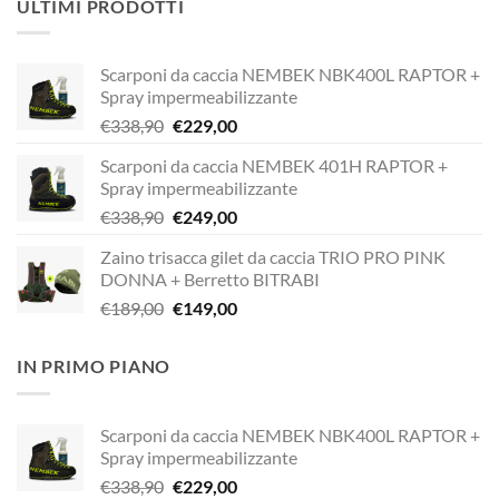
ULTIMI PRODOTTI
Scarponi da caccia NEMBEK NBK400L RAPTOR +
Spray impermeabilizzante
Il
Il
€
338,90
€
229,00
prezzo
prezzo
Scarponi da caccia NEMBEK 401H RAPTOR +
originale
attuale
Spray impermeabilizzante
era:
è:
Il
Il
€
338,90
€
249,00
€338,90.
€229,00.
prezzo
prezzo
Zaino trisacca gilet da caccia TRIO PRO PINK
originale
attuale
DONNA + Berretto BITRABI
era:
è:
Il
Il
€
189,00
€
149,00
€338,90.
€249,00.
prezzo
prezzo
originale
attuale
IN PRIMO PIANO
era:
è:
€189,00.
€149,00.
Scarponi da caccia NEMBEK NBK400L RAPTOR +
Spray impermeabilizzante
Il
Il
€
338,90
€
229,00