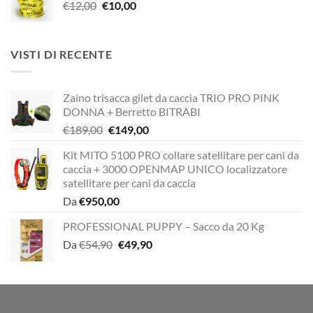
Il
Il
€
12,00
era:
€
10,00
è:
prezzo
prezzo
€29,00.
€20,00.
originale
attuale
era:
è:
VISTI DI RECENTE
€12,00.
€10,00.
Zaino trisacca gilet da caccia TRIO PRO PINK
DONNA + Berretto BITRABI
Il
Il
€
189,00
€
149,00
prezzo
prezzo
Kit MITO 5100 PRO collare satellitare per cani da
originale
attuale
caccia + 3000 OPENMAP UNICO localizzatore
era:
è:
satellitare per cani da caccia
€189,00.
€149,00.
Da
€
950,00
PROFESSIONAL PUPPY – Sacco da 20 Kg
Il
Il
Da
€
54,90
€
49,90
prezzo
prezzo
originale
attuale
era:
è:
€54,90.
€49,90.