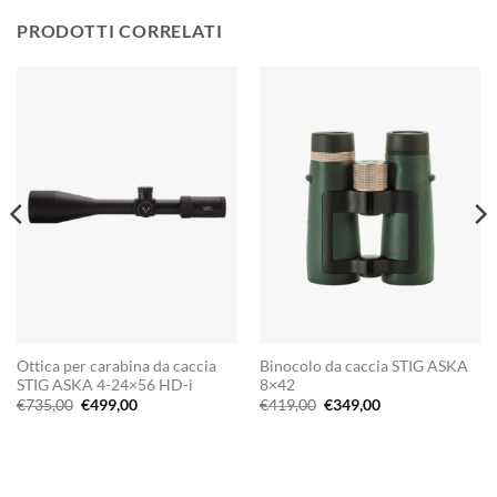
PRODOTTI CORRELATI
Ottica per carabina da caccia
Binocolo da caccia STIG ASKA
STIG ASKA 4-24×56 HD-i
8×42
Il
Il
Il
Il
€
735,00
€
499,00
€
419,00
€
349,00
prezzo
prezzo
prezzo
prezzo
originale
attuale
originale
attuale
era:
è:
era:
è:
€735,00.
€499,00.
€419,00.
€349,00.