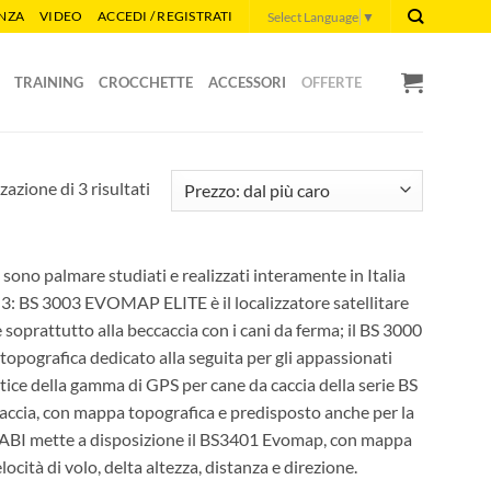
ENZA
VIDEO
ACCEDI / REGISTRATI
Select Language
▼
TRAINING
CROCCHETTE
ACCESSORI
OFFERTE
Prezzo:
zazione di 3 risultati
dal
più
caro
sono palmare studiati e realizzati interamente in Italia
o 3: BS 3003 EVOMAP ELITE è il localizzatore satellitare
 soprattutto alla beccaccia con i cani da ferma; il BS 3000
grafica dedicato alla seguita per gli appassionati
vertice della gamma di GPS per cane da caccia della serie BS
accia, con mappa topografica e predisposto anche per la
 BITRABI mette a disposizione il BS3401 Evomap, con mappa
ocità di volo, delta altezza, distanza e direzione.