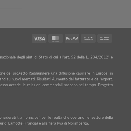
Visa
MasterCard
PayPal
Cash
Bank
On
Transfer
Delivery
nazionale degli aiuti di Stato di cui all’art. 52 della L. 234/2012” e
ne del progetto Raggiungere una diffusione capillare in Europa, in
rand su nuovi mercati. Risultati Aumento del fatturato e dell’export.
e spesso accade, le relazioni commerciali nascono nel tempo. Progetto
iderati tra i principali per le realtà che operano nel settore della
Fair di Lamotte (Francia) e alla fiera Iwa di Norimberga.