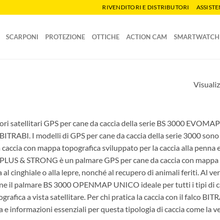
RIVENDITORI E DISTRIBUTORI
ASSIST
SCARPONI
PROTEZIONE
OTTICHE
ACTION CAM
SMARTWATCH
Visualiz
tori satellitari GPS per cane da caccia della serie BS 3000 EVOMAP 
i BITRABI. I modelli di GPS per cane da caccia della serie 3000 son
 caccia con mappa topografica sviluppato per la caccia alla penna e
S & STRONG è un palmare GPS per cane da caccia con mappa topo
a al cinghiale o alla lepre, nonché al recupero di animali feriti. Al 
ne il palmare BS 3000 OPENMAP UNICO ideale per tutti i tipi di c
grafica a vista satellitare. Per chi pratica la caccia con il falco
 e informazioni essenziali per questa tipologia di caccia come la vel