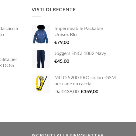
VISTI DI RECENTE
 da caccia
Impermeabile Packable
to
Unisex Blu
€
79,00
Joggers ENCI 1882 Navy
rezzo
ilità per
ttuale
€
45,00
UR DOG
149,00.
MITO 5200 PRO collare GSM
zzo
per cane da caccia
ale
Il
Il
Da
€
439,00
€
359,00
prezzo
prezzo
zzo
00.
originale
attuale
ale
era:
è:
€439,00.
€359,00.
00.
ISCRIVITI ALLA NEWSLETTER