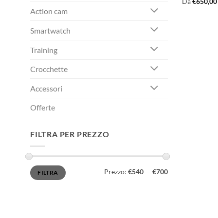
Da
€
650,00
Action cam
Smartwatch
Training
Crocchette
Accessori
Offerte
FILTRA PER PREZZO
Prezzo
Prezzo
Prezzo:
€540
—
€700
FILTRA
Min
Max