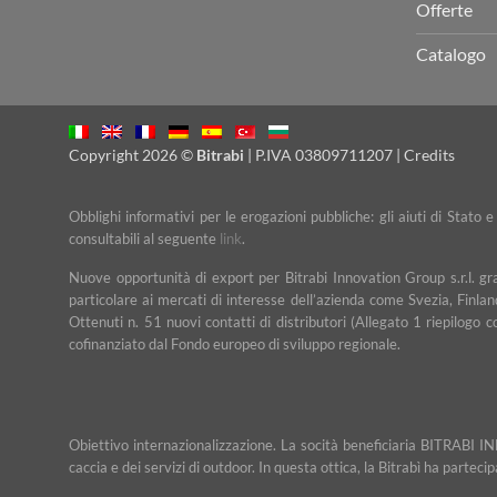
Offerte
Catalogo
Copyright 2026 ©
Bitrabi
| P.IVA 03809711207 |
Credits
Obblighi informativi per le erogazioni pubbliche: gli aiuti di Stato 
consultabili al seguente
link
.
Nuove opportunità di export per Bitrabi Innovation Group s.r.l. g
particolare ai mercati di interesse dell’azienda come Svezia, Finlan
Ottenuti n. 51 nuovi contatti di distributori (Allegato 1 riepilogo 
cofinanziato dal Fondo europeo di sviluppo regionale.
Obiettivo internazionalizzazione. La socità beneficiaria BITRABI IN
caccia e dei servizi di outdoor. In questa ottica, la Bitrabì ha partec