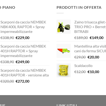
O PIANO
PRODOTTI IN OFFERTA
Scarponi da caccia NEMBEK
Zaino trisacca gilet
NBK400L RAPTOR + Spray
TRIO PRO + Berret
impermeabilizzante
BITRABI
Il
Il
Il
Il
€
338,90
€
229,00
€
189,00
€
149,00
prezzo
prezzo
prezzo
p
Scarponi da caccia NEMBEK
Mantellina alta visib
originale
attuale
originale
a
401H RAPTOR + Spray
cani da ferma SIC
era:
è:
era:
è:
impermeabilizzante
Il
Il
€
29,00
€
20,00
€338,90.
€229,00.
€189,00.
€
Il
Il
€
338,90
€
249,00
prezzo
pre
Scaldacollo
prezzo
prezzo
originale
attu
Scarponi da caccia NEMBEK
originale
attuale
Il
Il
€
12,00
era:
€
10,00
è:
401H RAPTOR - versione alta
era:
è:
prezzo
pre
€29,00.
€20,
Il
Il
€
320,00
€
272,00
€338,90.
€249,00.
originale
attu
prezzo
prezzo
era:
è:
originale
attuale
€12,00.
€10,
era:
è:
€320,00.
€272,00.
RIE
LINK UTILI