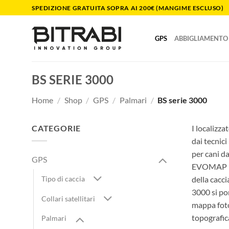
Salta
SPEDIZIONE GRATUITA SOPRA AI 200€ (MANGIME ESCLUSO)
ai
contenuti
GPS
ABBIGLIAMENTO
BS SERIE 3000
Home
/
Shop
/
GPS
/
Palmari
/
BS serie 3000
CATEGORIE
I localizza
dai tecnic
per cani da
GPS
EVOMAP PLU
Tipo di caccia
della cacci
3000 si po
Collari satellitari
mappa foto
topografica
Palmari