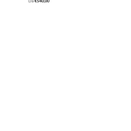
Da
€
540,00