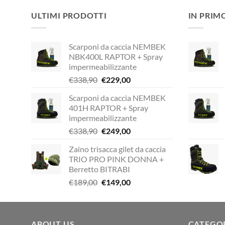
ULTIMI PRODOTTI
IN PRIM
Scarponi da caccia NEMBEK
NBK400L RAPTOR + Spray
impermeabilizzante
Il
Il
€
338,90
€
229,00
prezzo
prezzo
Scarponi da caccia NEMBEK
originale
attuale
401H RAPTOR + Spray
era:
è:
impermeabilizzante
€338,90.
€229,00.
Il
Il
€
338,90
€
249,00
prezzo
prezzo
Zaino trisacca gilet da caccia
originale
attuale
TRIO PRO PINK DONNA +
era:
è:
Berretto BITRABI
€338,90.
€249,00.
Il
Il
€
189,00
€
149,00
prezzo
prezzo
originale
attuale
era:
è:
ABOUT US
€189,00.
€149,00.
CATEGO