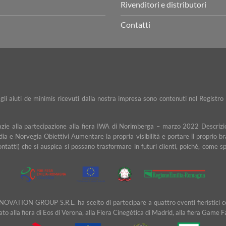
Rivenditori e distributori
Contatti
e gli aiuti de minimis ricevuti dalla nostra impresa sono contenuti nel Registro 
razie alla partecipazione alla fiera IWA di Norimberga – marzo 2022 Descrizio
dia e Norvegia Obiettivi Aumentare la propria visibilità e portare il proprio b
contatti) che si auspica si possano trasformare in futuri clienti, poiché, com
NOVATION GROUP S.R.L. ha scelto di partecipare a quattro eventi fieristici cons
ipato alla fiera di Eos di Verona, alla Fiera Cinegètica di Madrid, alla fiera Game 