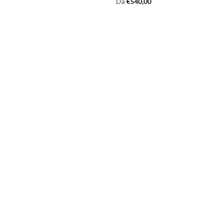
Da
€
540,00