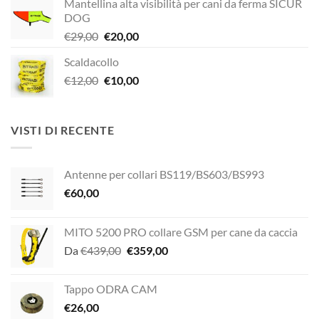
Mantellina alta visibilità per cani da ferma SICUR
originale
attuale
DOG
era:
è:
Il
Il
€
29,00
€
20,00
€189,00.
€149,00.
prezzo
prezzo
Scaldacollo
originale
attuale
Il
Il
€
12,00
era:
€
10,00
è:
prezzo
prezzo
€29,00.
€20,00.
originale
attuale
era:
è:
VISTI DI RECENTE
€12,00.
€10,00.
Antenne per collari BS119/BS603/BS993
€
60,00
MITO 5200 PRO collare GSM per cane da caccia
Il
Il
Da
€
439,00
€
359,00
prezzo
prezzo
originale
attuale
Tappo ODRA CAM
era:
è:
€
26,00
€439,00.
€359,00.