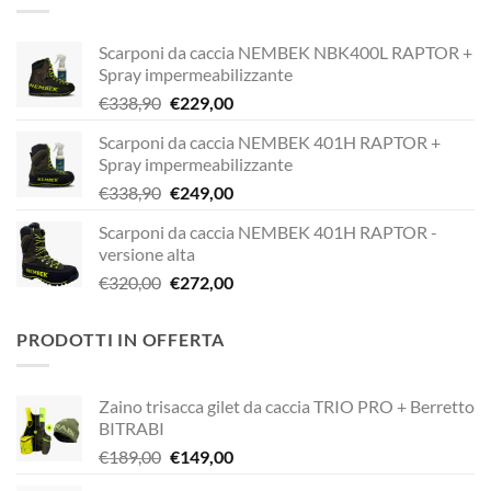
€189,00.
€149,00.
Scarponi da caccia NEMBEK NBK400L RAPTOR +
Spray impermeabilizzante
Il
Il
€
338,90
€
229,00
prezzo
prezzo
Scarponi da caccia NEMBEK 401H RAPTOR +
originale
attuale
Spray impermeabilizzante
era:
è:
Il
Il
€
338,90
€
249,00
€338,90.
€229,00.
prezzo
prezzo
Scarponi da caccia NEMBEK 401H RAPTOR -
originale
attuale
versione alta
era:
è:
Il
Il
€
320,00
€
272,00
€338,90.
€249,00.
prezzo
prezzo
originale
attuale
PRODOTTI IN OFFERTA
era:
è:
€320,00.
€272,00.
Zaino trisacca gilet da caccia TRIO PRO + Berretto
BITRABI
Il
Il
€
189,00
€
149,00
prezzo
prezzo