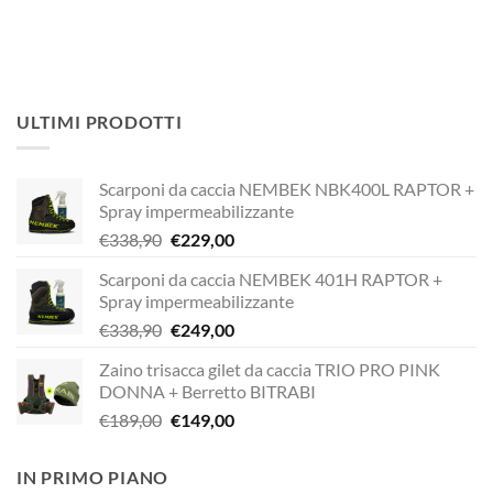
ULTIMI PRODOTTI
Scarponi da caccia NEMBEK NBK400L RAPTOR +
Spray impermeabilizzante
Il
Il
€
338,90
€
229,00
prezzo
prezzo
Scarponi da caccia NEMBEK 401H RAPTOR +
originale
attuale
Spray impermeabilizzante
era:
è:
Il
Il
€
338,90
€
249,00
€338,90.
€229,00.
prezzo
prezzo
Zaino trisacca gilet da caccia TRIO PRO PINK
originale
attuale
DONNA + Berretto BITRABI
era:
è:
Il
Il
€
189,00
€
149,00
€338,90.
€249,00.
prezzo
prezzo
originale
attuale
IN PRIMO PIANO
era:
è: