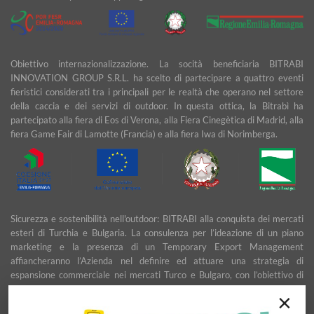
Obiettivo internazionalizzazione. La socità beneficiaria BITRABI
INNOVATION GROUP S.R.L. ha scelto di partecipare a quattro eventi
fieristici considerati tra i principali per le realtà che operano nel settore
della caccia e dei servizi di outdoor. In questa ottica, la Bitrabì ha
partecipato alla fiera di Eos di Verona, alla Fiera Cinegètica di Madrid, alla
fiera Game Fair di Lamotte (Francia) e alla fiera Iwa di Norimberga.
Sicurezza e sostenibilità nell'outdoor: BITRABI alla conquista dei mercati
esteri di Turchia e Bulgaria. La consulenza per l’ideazione di un piano
marketing e la presenza di un Temporary Export Management
affiancheranno l’Azienda nel definire ed attuare una strategia di
espansione commerciale nei mercati Turco e Bulgaro, con l’obiettivo di
garantire uno sviluppo stabile e duraturo.
×