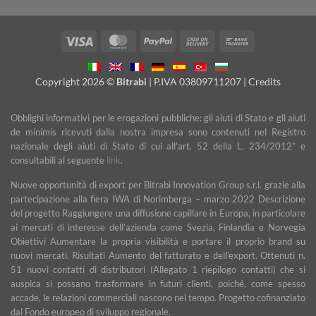
Visa
MasterCard
PayPal
Cash
Bank
On
Transfer
Delivery
Copyright 2026 ©
Bitrabi
| P.IVA 03809711207 |
Credits
Obblighi informativi per le erogazioni pubbliche: gli aiuti di Stato e gli aiuti
de minimis ricevuti dalla nostra impresa sono contenuti nel Registro
nazionale degli aiuti di Stato di cui all’art. 52 della L. 234/2012” e
consultabili al seguente
link
.
Nuove opportunità di export per Bitrabi Innovation Group s.r.l. grazie alla
partecipazione alla fiera IWA di Norimberga – marzo 2022 Descrizione
del progetto Raggiungere una diffusione capillare in Europa, in particolare
ai mercati di interesse dell’azienda come Svezia, Finlandia e Norvegia
Obiettivi Aumentare la propria visibilità e portare il proprio brand su
nuovi mercati. Risultati Aumento del fatturato e dell’export. Ottenuti n.
51 nuovi contatti di distributori (Allegato 1 riepilogo contatti) che si
auspica si possano trasformare in futuri clienti, poiché, come spesso
accade, le relazioni commerciali nascono nel tempo. Progetto cofinanziato
dal Fondo europeo di sviluppo regionale.