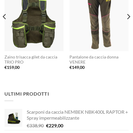
Zaino trisacca gilet da caccia
Pantalone da caccia donna
TRIO PRO
VENERE
€
159,00
€
149,00
ULTIMI PRODOTTI
Scarponi da caccia NEMBEK NBK400L RAPTOR +
Spray impermeabilizzante
Il
Il
€
338,90
€
229,00
prezzo
prezzo