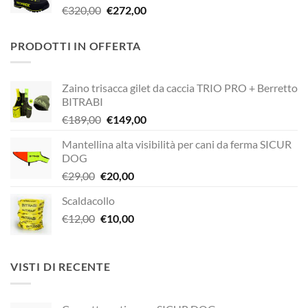
Il
Il
€
320,00
€
272,00
€338,90.
€249,00.
prezzo
prezzo
originale
attuale
PRODOTTI IN OFFERTA
era:
è:
€320,00.
€272,00.
Zaino trisacca gilet da caccia TRIO PRO + Berretto
BITRABI
Il
Il
€
189,00
€
149,00
prezzo
prezzo
Mantellina alta visibilità per cani da ferma SICUR
originale
attuale
DOG
era:
è:
Il
Il
€
29,00
€
20,00
€189,00.
€149,00.
prezzo
prezzo
Scaldacollo
originale
attuale
Il
Il
€
12,00
era:
€
10,00
è:
prezzo
prezzo
€29,00.
€20,00.
originale
attuale
era:
è:
VISTI DI RECENTE
€12,00.
€10,00.