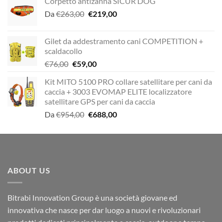
Corpetto antizanna SICUR DOG
Il
Il
Da
€
263,00
€
219,00
prezzo
prezzo
originale
attuale
Gilet da addestramento cani COMPETITION +
era:
è:
scaldacollo
€263,00.
€219,00.
Il
Il
€
76,00
€
59,00
prezzo
prezzo
Kit MITO 5100 PRO collare satellitare per cani da
originale
attuale
caccia + 3003 EVOMAP ELITE localizzatore
era:
è:
satellitare GPS per cani da caccia
€76,00.
€59,00.
Il
Il
Da
€
954,00
€
688,00
prezzo
prezzo
originale
attuale
era:
è:
€954,00.
€688,00.
ABOUT US
Bitrabi Innovation Group è una società giovane ed
innovativa che nasce per dar luogo a nuovi e rivoluzionari