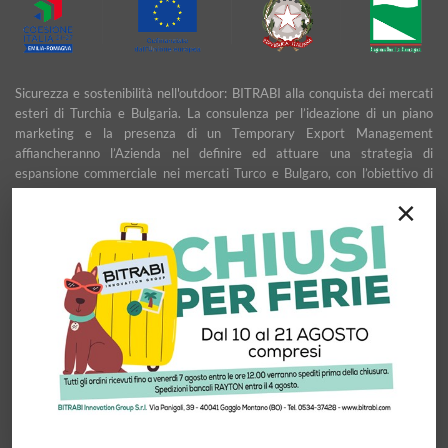
Sicurezza e sostenibilità nell'outdoor: BITRABI alla conquista dei mercati
esteri di Turchia e Bulgaria. La consulenza per l’ideazione di un piano
marketing e la presenza di un Temporary Export Management
affiancheranno l’Azienda nel definire ed attuare una strategia di
espansione commerciale nei mercati Turco e Bulgaro, con l’obiettivo di
garantire uno sviluppo stabile e duraturo.
×