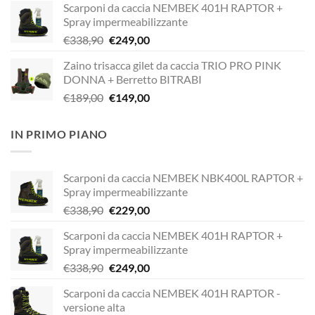
Scarponi da caccia NEMBEK 401H RAPTOR +
originale
attuale
Spray impermeabilizzante
era:
è:
Il
Il
€
338,90
€
249,00
€338,90.
€229,00.
prezzo
prezzo
Zaino trisacca gilet da caccia TRIO PRO PINK
originale
attuale
DONNA + Berretto BITRABI
era:
è:
Il
Il
€
189,00
€
149,00
€338,90.
€249,00.
prezzo
prezzo
originale
attuale
IN PRIMO PIANO
era:
è:
€189,00.
€149,00.
Scarponi da caccia NEMBEK NBK400L RAPTOR +
Spray impermeabilizzante
Il
Il
€
338,90
€
229,00
prezzo
prezzo
Scarponi da caccia NEMBEK 401H RAPTOR +
originale
attuale
Spray impermeabilizzante
era:
è:
Il
Il
€
338,90
€
249,00
€338,90.
€229,00.
prezzo
prezzo
Scarponi da caccia NEMBEK 401H RAPTOR -
originale
attuale
versione alta
era:
è: