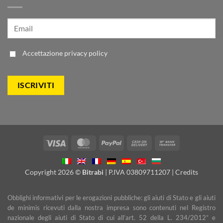
Accettazione
privacy policy
Visa
MasterCard
PayPal
Cash
Bank
On
Transfer
Delivery
Copyright 2026 ©
Bitrabi
| P.IVA 03809711207 |
Credits
Obblighi informativi per le erogazioni pubbliche: gli aiuti di Stato e gli aiuti
de minimis ricevuti dalla nostra impresa sono contenuti nel Registro
nazionale degli aiuti di Stato di cui all’art. 52 della L. 234/2012” e