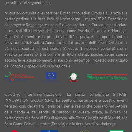
consultabili al seguente
link
.
Nuove opportunità di export per Bitrabi Innovation Group s.r.l. grazie alla
partecipazione alla fiera IWA di Norimberga – marzo 2022 Descrizione
del progetto Raggiungere una diffusione capillare in Europa, in particolare
ai mercati di interesse dell’azienda come Svezia, Finlandia e Norvegia
Obiettivi Aumentare la propria visibilità e portare il proprio brand su
nuovi mercati. Risultati Aumento del fatturato e dell’export. Ottenuti n.
51 nuovi contatti di distributori (Allegato 1 riepilogo contatti) che si
auspica si possano trasformare in futuri clienti, poiché, come spesso
accade, le relazioni commerciali nascono nel tempo. Progetto cofinanziato
dal Fondo europeo di sviluppo regionale.
Obiettivo internazionalizzazione. La socità beneficiaria BITRABI
INNOVATION GROUP S.R.L. ha scelto di partecipare a quattro eventi
fieristici considerati tra i principali per le realtà che operano nel settore
della caccia e dei servizi di outdoor. In questa ottica, la Bitrabì ha
partecipato alla fiera di Eos di Verona, alla Fiera Cinegètica di Madrid, alla
fiera Game Fair di Lamotte (Francia) e alla fiera Iwa di Norimberga.