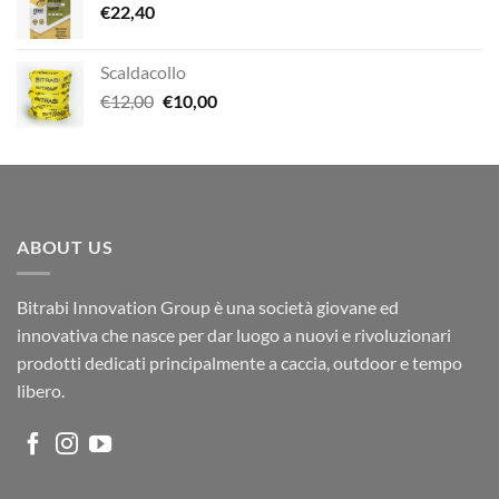
€
22,40
Scaldacollo
Il
Il
€
12,00
€
10,00
prezzo
prezzo
originale
attuale
era:
è:
€12,00.
€10,00.
ABOUT US
Bitrabi Innovation Group è una società giovane ed
innovativa che nasce per dar luogo a nuovi e rivoluzionari
prodotti dedicati principalmente a caccia, outdoor e tempo
libero.