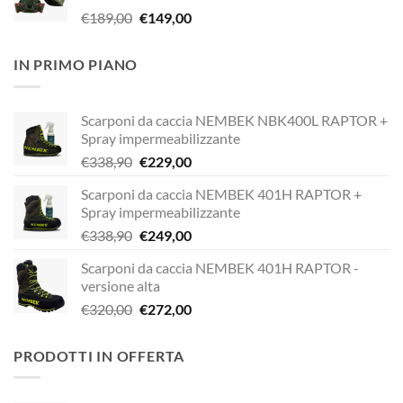
Il
Il
€
189,00
€
149,00
€338,90.
€249,00.
prezzo
prezzo
originale
attuale
IN PRIMO PIANO
era:
è:
€189,00.
€149,00.
Scarponi da caccia NEMBEK NBK400L RAPTOR +
Spray impermeabilizzante
Il
Il
€
338,90
€
229,00
prezzo
prezzo
Scarponi da caccia NEMBEK 401H RAPTOR +
originale
attuale
Spray impermeabilizzante
era:
è:
Il
Il
€
338,90
€
249,00
€338,90.
€229,00.
prezzo
prezzo
Scarponi da caccia NEMBEK 401H RAPTOR -
originale
attuale
versione alta
era:
è:
Il
Il
€
320,00
€
272,00
€338,90.
€249,00.
prezzo
prezzo
originale
attuale
PRODOTTI IN OFFERTA
era:
è:
€320,00.
€272,00.