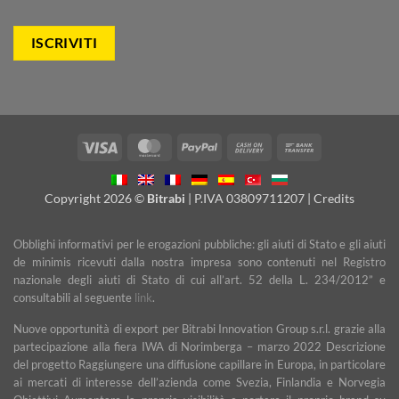
Visa
MasterCard
PayPal
Cash
Bank
On
Transfer
Delivery
Copyright 2026 ©
Bitrabi
| P.IVA 03809711207 |
Credits
Obblighi informativi per le erogazioni pubbliche: gli aiuti di Stato e gli aiuti
de minimis ricevuti dalla nostra impresa sono contenuti nel Registro
nazionale degli aiuti di Stato di cui all’art. 52 della L. 234/2012” e
consultabili al seguente
link
.
Nuove opportunità di export per Bitrabi Innovation Group s.r.l. grazie alla
partecipazione alla fiera IWA di Norimberga – marzo 2022 Descrizione
del progetto Raggiungere una diffusione capillare in Europa, in particolare
ai mercati di interesse dell’azienda come Svezia, Finlandia e Norvegia