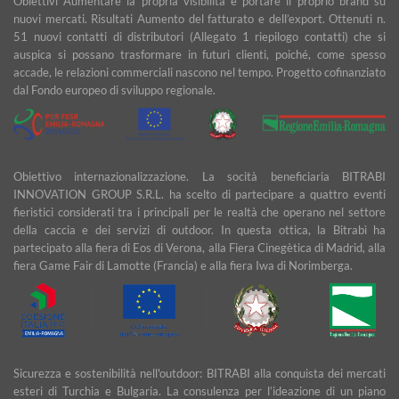
Obiettivi Aumentare la propria visibilità e portare il proprio brand su
nuovi mercati. Risultati Aumento del fatturato e dell’export. Ottenuti n.
51 nuovi contatti di distributori (Allegato 1 riepilogo contatti) che si
auspica si possano trasformare in futuri clienti, poiché, come spesso
accade, le relazioni commerciali nascono nel tempo. Progetto cofinanziato
dal Fondo europeo di sviluppo regionale.
Obiettivo internazionalizzazione. La socità beneficiaria BITRABI
INNOVATION GROUP S.R.L. ha scelto di partecipare a quattro eventi
fieristici considerati tra i principali per le realtà che operano nel settore
della caccia e dei servizi di outdoor. In questa ottica, la Bitrabì ha
partecipato alla fiera di Eos di Verona, alla Fiera Cinegètica di Madrid, alla
fiera Game Fair di Lamotte (Francia) e alla fiera Iwa di Norimberga.
Sicurezza e sostenibilità nell'outdoor: BITRABI alla conquista dei mercati
esteri di Turchia e Bulgaria. La consulenza per l’ideazione di un piano