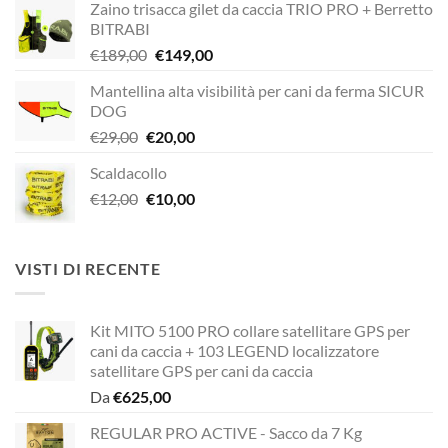
Zaino trisacca gilet da caccia TRIO PRO + Berretto
BITRABI
Il
Il
€
189,00
€
149,00
prezzo
prezzo
Mantellina alta visibilità per cani da ferma SICUR
originale
attuale
DOG
era:
è:
Il
Il
€
29,00
€
20,00
€189,00.
€149,00.
prezzo
prezzo
Scaldacollo
originale
attuale
Il
Il
€
12,00
era:
€
10,00
è:
prezzo
prezzo
€29,00.
€20,00.
originale
attuale
era:
è:
VISTI DI RECENTE
€12,00.
€10,00.
Kit MITO 5100 PRO collare satellitare GPS per
cani da caccia + 103 LEGEND localizzatore
satellitare GPS per cani da caccia
Da
€
625,00
REGULAR PRO ACTIVE - Sacco da 7 Kg