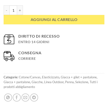
Giacca da caccia ed outdoor ELITE quantità
AGGIUNGI AL CARRELLO
DIRITTO DI RECESSO
ENTRO 14 GIORNI
CONSEGNA
CORRIERE
Categorie:
Cotone/Canvas
,
Elasticizzato
,
Giacca + gilet + pantalone
,
Giacca + pantalone
,
Giacche
,
Linea Outdoor
,
Penna
,
Selezione
,
Tutti i
prodotti abbigliamento