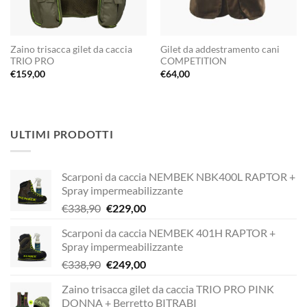
Zaino trisacca gilet da caccia
Gilet da addestramento cani
TRIO PRO
COMPETITION
€
159,00
€
64,00
ULTIMI PRODOTTI
Scarponi da caccia NEMBEK NBK400L RAPTOR +
Spray impermeabilizzante
Il
Il
€
338,90
€
229,00
prezzo
prezzo
Scarponi da caccia NEMBEK 401H RAPTOR +
originale
attuale
Spray impermeabilizzante
era:
è:
Il
Il
€
338,90
€
249,00
€338,90.
€229,00.
prezzo
prezzo
Zaino trisacca gilet da caccia TRIO PRO PINK
originale
attuale
DONNA + Berretto BITRABI
era:
è: