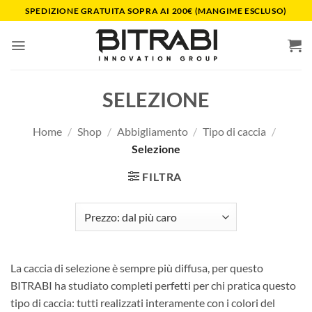
Salta
SPEDIZIONE GRATUITA SOPRA AI 200€ (MANGIME ESCLUSO)
ai
contenuti
SELEZIONE
Home
/
Shop
/
Abbigliamento
/
Tipo di caccia
/
Selezione
FILTRA
La caccia di selezione è sempre più diffusa, per questo
BITRABI ha studiato completi perfetti per chi pratica questo
tipo di caccia: tutti realizzati interamente con i colori del