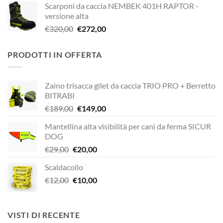
Scarponi da caccia NEMBEK 401H RAPTOR -
originale
attuale
versione alta
era:
è:
Il
Il
€
320,00
€
272,00
€338,90.
€249,00.
prezzo
prezzo
originale
attuale
PRODOTTI IN OFFERTA
era:
è:
€320,00.
€272,00.
Zaino trisacca gilet da caccia TRIO PRO + Berretto
BITRABI
Il
Il
€
189,00
€
149,00
prezzo
prezzo
Mantellina alta visibilità per cani da ferma SICUR
originale
attuale
DOG
era:
è:
Il
Il
€
29,00
€
20,00
€189,00.
€149,00.
prezzo
prezzo
Scaldacollo
originale
attuale
Il
Il
€
12,00
era:
€
10,00
è:
prezzo
prezzo
€29,00.
€20,00.
originale
attuale
era:
è:
VISTI DI RECENTE
€12,00.
€10,00.