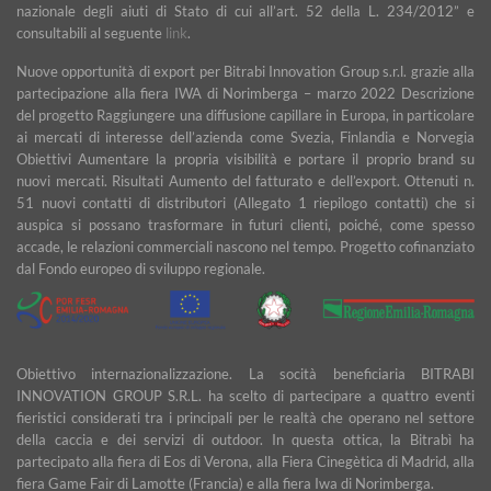
nazionale degli aiuti di Stato di cui all’art. 52 della L. 234/2012” e
consultabili al seguente
link
.
Nuove opportunità di export per Bitrabi Innovation Group s.r.l. grazie alla
partecipazione alla fiera IWA di Norimberga – marzo 2022 Descrizione
del progetto Raggiungere una diffusione capillare in Europa, in particolare
ai mercati di interesse dell’azienda come Svezia, Finlandia e Norvegia
Obiettivi Aumentare la propria visibilità e portare il proprio brand su
nuovi mercati. Risultati Aumento del fatturato e dell’export. Ottenuti n.
51 nuovi contatti di distributori (Allegato 1 riepilogo contatti) che si
auspica si possano trasformare in futuri clienti, poiché, come spesso
accade, le relazioni commerciali nascono nel tempo. Progetto cofinanziato
dal Fondo europeo di sviluppo regionale.
Obiettivo internazionalizzazione. La socità beneficiaria BITRABI
INNOVATION GROUP S.R.L. ha scelto di partecipare a quattro eventi
fieristici considerati tra i principali per le realtà che operano nel settore
della caccia e dei servizi di outdoor. In questa ottica, la Bitrabì ha
partecipato alla fiera di Eos di Verona, alla Fiera Cinegètica di Madrid, alla
fiera Game Fair di Lamotte (Francia) e alla fiera Iwa di Norimberga.