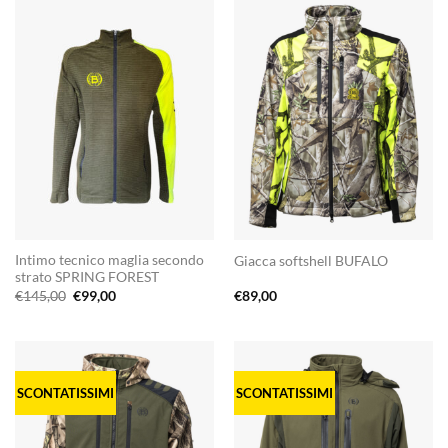
Intimo tecnico maglia secondo
Giacca softshell BUFALO
strato SPRING FOREST
Il
Il
€
145,00
€
99,00
€
89,00
prezzo
prezzo
originale
attuale
era:
è:
€145,00.
€99,00.
SCONTATISSIMI
SCONTATISSIMI