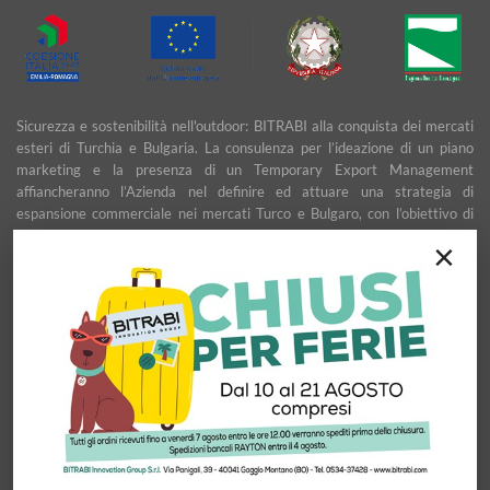
Sicurezza e sostenibilità nell'outdoor: BITRABI alla conquista dei mercati
esteri di Turchia e Bulgaria. La consulenza per l’ideazione di un piano
marketing e la presenza di un Temporary Export Management
affiancheranno l’Azienda nel definire ed attuare una strategia di
espansione commerciale nei mercati Turco e Bulgaro, con l’obiettivo di
garantire uno sviluppo stabile e duraturo.
×