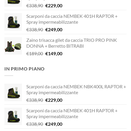
Il
Il
€
338,90
€
229,00
prezzo
prezzo
Scarponi da caccia NEMBEK 401H RAPTOR +
originale
attuale
Spray impermeabilizzante
era:
è:
Il
Il
€
338,90
€
249,00
€338,90.
€229,00.
prezzo
prezzo
Zaino trisacca gilet da caccia TRIO PRO PINK
originale
attuale
DONNA + Berretto BITRABI
era:
è:
Il
Il
€
189,00
€
149,00
€338,90.
€249,00.
prezzo
prezzo
originale
attuale
IN PRIMO PIANO
era:
è:
€189,00.
€149,00.
Scarponi da caccia NEMBEK NBK400L RAPTOR +
Spray impermeabilizzante
Il
Il
€
338,90
€
229,00
prezzo
prezzo
Scarponi da caccia NEMBEK 401H RAPTOR +
originale
attuale
Spray impermeabilizzante
era:
è:
Il
Il
€
338,90
€
249,00
€338,90.
€229,00.
prezzo
prezzo