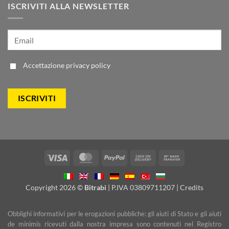
ISCRIVITI ALLA NEWSLETTER
Accettazione
privacy policy
Visa
MasterCard
PayPal
Cash
Bank
On
Transfer
Delivery
Copyright 2026 ©
Bitrabi
| P.IVA 03809711207 |
Credits
Obblighi informativi per le erogazioni pubbliche: gli aiuti di Stato e gli aiuti
de minimis ricevuti dalla nostra impresa sono contenuti nel Registro