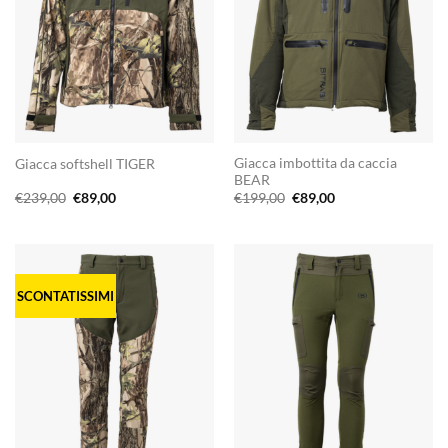
Giacca imbottita da caccia
Giacca softshell TIGER
BEAR
Il
Il
Il
Il
€
239,00
€
89,00
€
199,00
€
89,00
prezzo
prezzo
prezzo
prezzo
originale
attuale
originale
attuale
era:
è:
era:
è:
€239,00.
€89,00.
€199,00.
€89,00.
SCONTATISSIMI