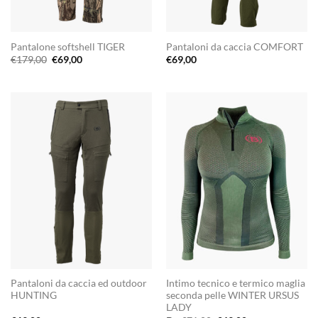
Pantalone softshell TIGER
Pantaloni da caccia COMFORT
Il
Il
€
179,00
€
69,00
€
69,00
prezzo
prezzo
originale
attuale
era:
è:
€179,00.
€69,00.
Pantaloni da caccia ed outdoor
Intimo tecnico e termico maglia
HUNTING
seconda pelle WINTER URSUS
LADY