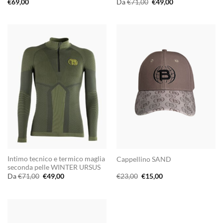
Il
Il
€
69,00
Da
€
71,00
€
49,00
prezzo
prezzo
originale
attuale
era:
è:
€71,00.
€49,00.
Intimo tecnico e termico maglia
Cappellino SAND
seconda pelle WINTER URSUS
Il
Il
Il
Il
Da
€
71,00
€
49,00
€
23,00
€
15,00
prezzo
prezzo
prezzo
prezzo
originale
attuale
originale
attuale
era:
è:
era:
è:
€71,00.
€49,00.
€23,00.
€15,00.