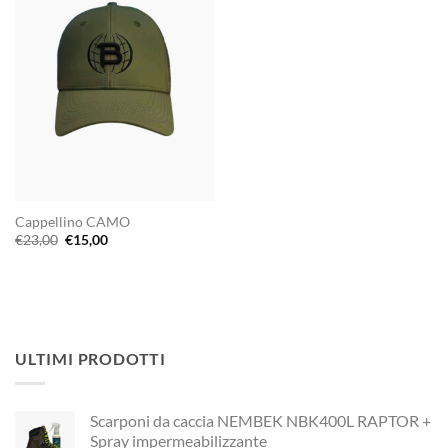
Cappellino CAMO
Il
Il
€
23,00
€
15,00
prezzo
prezzo
originale
attuale
era:
è:
€23,00.
€15,00.
ULTIMI PRODOTTI
Scarponi da caccia NEMBEK NBK400L RAPTOR +
Spray impermeabilizzante