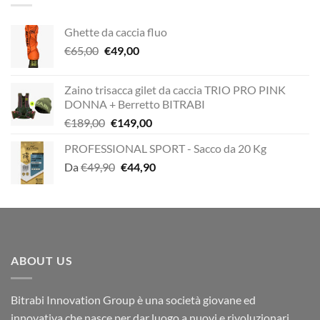
Ghette da caccia fluo
Il
Il
€
65,00
€
49,00
prezzo
prezzo
originale
attuale
Zaino trisacca gilet da caccia TRIO PRO PINK
era:
è:
DONNA + Berretto BITRABI
€65,00.
€49,00.
Il
Il
€
189,00
€
149,00
prezzo
prezzo
PROFESSIONAL SPORT - Sacco da 20 Kg
originale
attuale
Il
Il
Da
€
49,90
era:
€
44,90
è:
prezzo
prezzo
€189,00.
€149,00.
originale
attuale
era:
è:
€49,90.
€44,90.
ABOUT US
Bitrabi Innovation Group è una società giovane ed
innovativa che nasce per dar luogo a nuovi e rivoluzionari