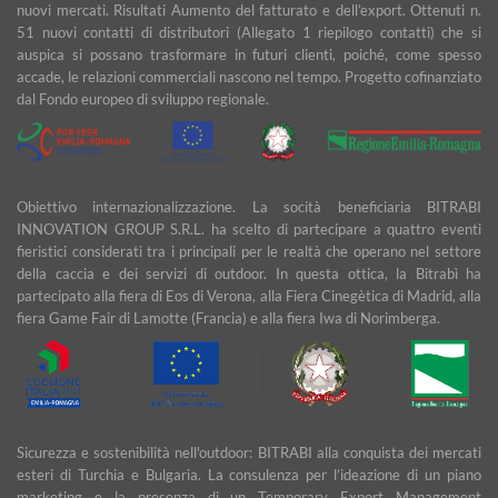
nuovi mercati. Risultati Aumento del fatturato e dell’export. Ottenuti n.
51 nuovi contatti di distributori (Allegato 1 riepilogo contatti) che si
auspica si possano trasformare in futuri clienti, poiché, come spesso
accade, le relazioni commerciali nascono nel tempo. Progetto cofinanziato
dal Fondo europeo di sviluppo regionale.
Obiettivo internazionalizzazione. La socità beneficiaria BITRABI
INNOVATION GROUP S.R.L. ha scelto di partecipare a quattro eventi
fieristici considerati tra i principali per le realtà che operano nel settore
della caccia e dei servizi di outdoor. In questa ottica, la Bitrabì ha
partecipato alla fiera di Eos di Verona, alla Fiera Cinegètica di Madrid, alla
fiera Game Fair di Lamotte (Francia) e alla fiera Iwa di Norimberga.
Sicurezza e sostenibilità nell'outdoor: BITRABI alla conquista dei mercati
esteri di Turchia e Bulgaria. La consulenza per l’ideazione di un piano
marketing e la presenza di un Temporary Export Management