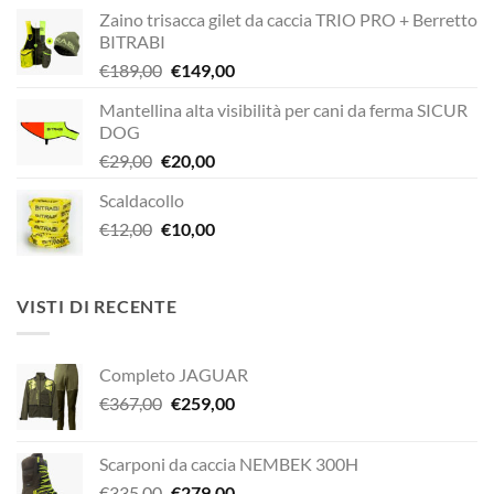
Zaino trisacca gilet da caccia TRIO PRO + Berretto
BITRABI
Il
Il
€
189,00
€
149,00
prezzo
prezzo
Mantellina alta visibilità per cani da ferma SICUR
originale
attuale
DOG
era:
è:
Il
Il
€
29,00
€
20,00
€189,00.
€149,00.
prezzo
prezzo
Scaldacollo
originale
attuale
Il
Il
€
12,00
era:
€
10,00
è:
prezzo
prezzo
€29,00.
€20,00.
originale
attuale
era:
è:
VISTI DI RECENTE
€12,00.
€10,00.
Completo JAGUAR
Il
Il
€
367,00
€
259,00
prezzo
prezzo
originale
attuale
Scarponi da caccia NEMBEK 300H
era:
è:
Il
Il
€
335,00
€
279,00