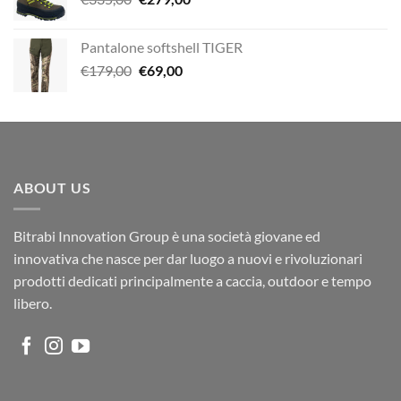
€367,00.
€259,00.
prezzo
prezzo
originale
attuale
Pantalone softshell TIGER
era:
è:
Il
Il
€
179,00
€
69,00
€335,00.
€279,00.
prezzo
prezzo
originale
attuale
era:
è:
€179,00.
€69,00.
ABOUT US
Bitrabi Innovation Group è una società giovane ed
innovativa che nasce per dar luogo a nuovi e rivoluzionari
prodotti dedicati principalmente a caccia, outdoor e tempo
libero.