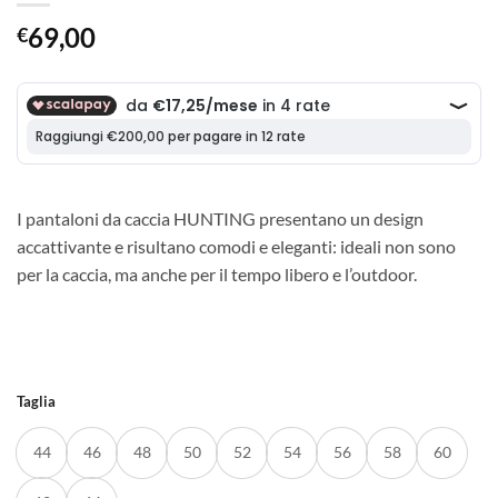
69,00
€
I pantaloni da caccia HUNTING presentano un design
accattivante e risultano comodi e eleganti: ideali non sono
per la caccia, ma anche per il tempo libero e l’outdoor.
Taglia
44
46
48
50
52
54
56
58
60