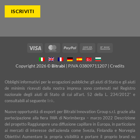
Visa
MasterCard
PayPal
Cash
Bank
On
Transfer
Delivery
Copyright 2026 ©
Bitrabi
| P.IVA 03809711207 |
Credits
Obblighi informativi per le erogazioni pubbliche: gli aiuti di Stato e gli aiuti
de minimis ricevuti dalla nostra impresa sono contenuti nel Registro
nazionale degli aiuti di Stato di cui all’art. 52 della L. 234/2012” e
consultabili al seguente
link
.
Nuove opportunità di export per Bitrabi Innovation Group s.r.l. grazie alla
partecipazione alla fiera IWA di Norimberga – marzo 2022 Descrizione
del progetto Raggiungere una diffusione capillare in Europa, in particolare
ai mercati di interesse dell’azienda come Svezia, Finlandia e Norvegia
Obiettivi Aumentare la propria visibilità e portare il proprio brand su