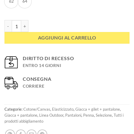
62
64
Pantaloni da caccia ed outdoor HUNTING quantità
AGGIUNGI AL CARRELLO
DIRITTO DI RECESSO
ENTRO 14 GIORNI
CONSEGNA
CORRIERE
Categorie:
Cotone/Canvas
,
Elasticizzato
,
Giacca + gilet + pantalone
,
Giacca + pantalone
,
Linea Outdoor
,
Pantaloni
,
Penna
,
Selezione
,
Tutti i
prodotti abbigliamento