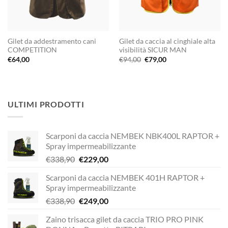
Gilet da addestramento cani
Gilet da caccia al cinghiale alta
COMPETITION
visibilità SICUR MAN
Il
Il
€
64,00
€
94,00
€
79,00
prezzo
prezzo
originale
attuale
era:
è:
€94,00.
€79,00.
ULTIMI PRODOTTI
Scarponi da caccia NEMBEK NBK400L RAPTOR +
Spray impermeabilizzante
Il
Il
€
338,90
€
229,00
prezzo
prezzo
Scarponi da caccia NEMBEK 401H RAPTOR +
originale
attuale
Spray impermeabilizzante
era:
è:
Il
Il
€
338,90
€
249,00
€338,90.
€229,00.
prezzo
prezzo
Zaino trisacca gilet da caccia TRIO PRO PINK
originale
attuale