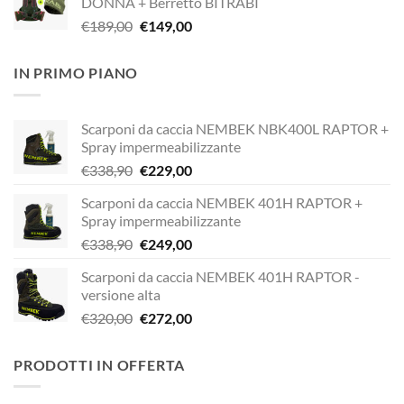
DONNA + Berretto BITRABI
era:
è:
Il
Il
€
189,00
€
149,00
€338,90.
€249,00.
prezzo
prezzo
originale
attuale
IN PRIMO PIANO
era:
è:
€189,00.
€149,00.
Scarponi da caccia NEMBEK NBK400L RAPTOR +
Spray impermeabilizzante
Il
Il
€
338,90
€
229,00
prezzo
prezzo
Scarponi da caccia NEMBEK 401H RAPTOR +
originale
attuale
Spray impermeabilizzante
era:
è:
Il
Il
€
338,90
€
249,00
€338,90.
€229,00.
prezzo
prezzo
Scarponi da caccia NEMBEK 401H RAPTOR -
originale
attuale
versione alta
era:
è:
Il
Il
€
320,00
€
272,00
€338,90.
€249,00.
prezzo
prezzo
originale
attuale
PRODOTTI IN OFFERTA
era:
è:
€320,00.
€272,00.