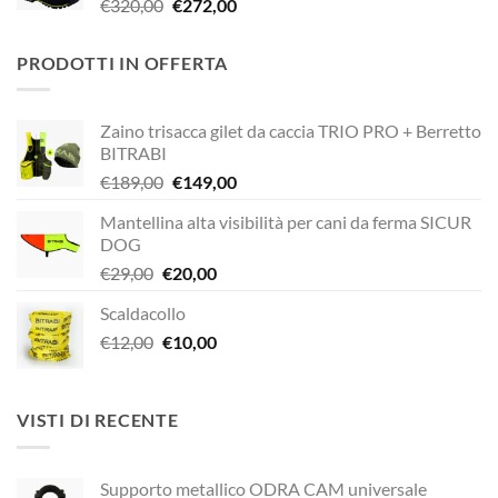
Il
Il
€
320,00
€
272,00
€338,90.
€249,00.
prezzo
prezzo
originale
attuale
PRODOTTI IN OFFERTA
era:
è:
€320,00.
€272,00.
Zaino trisacca gilet da caccia TRIO PRO + Berretto
BITRABI
Il
Il
€
189,00
€
149,00
prezzo
prezzo
Mantellina alta visibilità per cani da ferma SICUR
originale
attuale
DOG
era:
è:
Il
Il
€
29,00
€
20,00
€189,00.
€149,00.
prezzo
prezzo
Scaldacollo
originale
attuale
Il
Il
€
12,00
era:
€
10,00
è:
prezzo
prezzo
€29,00.
€20,00.
originale
attuale
era:
è:
VISTI DI RECENTE
€12,00.
€10,00.
Supporto metallico ODRA CAM universale