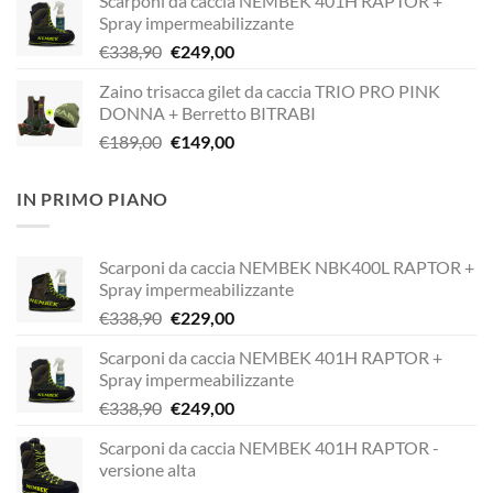
Scarponi da caccia NEMBEK 401H RAPTOR +
originale
attuale
Spray impermeabilizzante
era:
è:
Il
Il
€
338,90
€
249,00
€338,90.
€229,00.
prezzo
prezzo
Zaino trisacca gilet da caccia TRIO PRO PINK
originale
attuale
DONNA + Berretto BITRABI
era:
è:
Il
Il
€
189,00
€
149,00
€338,90.
€249,00.
prezzo
prezzo
originale
attuale
IN PRIMO PIANO
era:
è:
€189,00.
€149,00.
Scarponi da caccia NEMBEK NBK400L RAPTOR +
Spray impermeabilizzante
Il
Il
€
338,90
€
229,00
prezzo
prezzo
Scarponi da caccia NEMBEK 401H RAPTOR +
originale
attuale
Spray impermeabilizzante
era:
è:
Il
Il
€
338,90
€
249,00
€338,90.
€229,00.
prezzo
prezzo
Scarponi da caccia NEMBEK 401H RAPTOR -
originale
attuale
versione alta
era:
è: