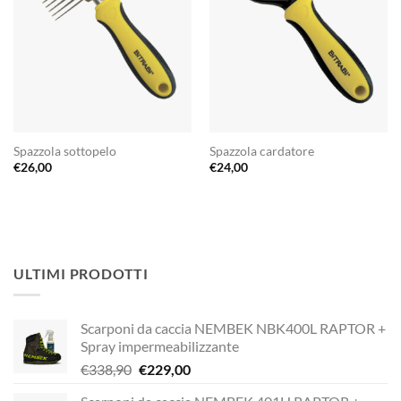
Spazzola sottopelo
Spazzola cardatore
€
26,00
€
24,00
ULTIMI PRODOTTI
Scarponi da caccia NEMBEK NBK400L RAPTOR +
Spray impermeabilizzante
Il
Il
€
338,90
€
229,00
prezzo
prezzo