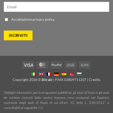
Accettazione
privacy policy
Visa
MasterCard
PayPal
Cash
Bank
On
Transfer
Delivery
Copyright 2026 ©
Bitrabi
| P.IVA 03809711207 |
Credits
Obblighi informativi per le erogazioni pubbliche: gli aiuti di Stato e gli aiuti
de minimis ricevuti dalla nostra impresa sono contenuti nel Registro
nazionale degli aiuti di Stato di cui all’art. 52 della L. 234/2012” e
consultabili al seguente
link
.