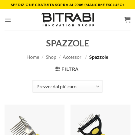
Salta
SPEDIZIONE GRATUITA SOPRA AI 200€ (MANGIME ESCLUSO)
ai
contenuti
SPAZZOLE
Home
/
Shop
/
Accessori
/
Spazzole
FILTRA