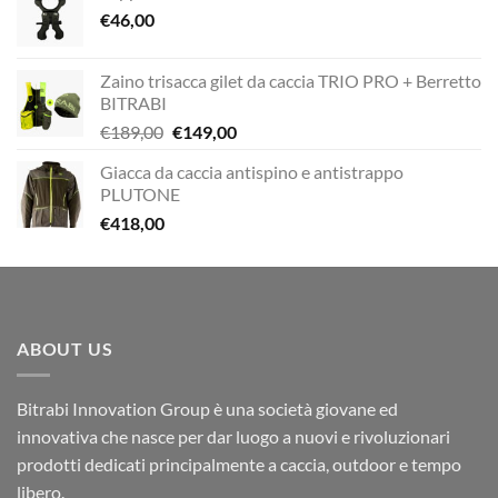
€
46,00
Zaino trisacca gilet da caccia TRIO PRO + Berretto
BITRABI
Il
Il
€
189,00
€
149,00
prezzo
prezzo
Giacca da caccia antispino e antistrappo
originale
attuale
PLUTONE
era:
è:
€
418,00
€189,00.
€149,00.
ABOUT US
Bitrabi Innovation Group è una società giovane ed
innovativa che nasce per dar luogo a nuovi e rivoluzionari
prodotti dedicati principalmente a caccia, outdoor e tempo
libero.