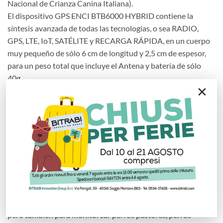
Nacional de Crianza Canina Italiana).
El dispositivo GPS ENCI BTB6000 HYBRID contiene la
síntesis avanzada de todas las tecnologías, o sea RADIO,
GPS, LTE, IoT, SATÉLITE y RECARGA RÁPIDA, en un cuerpo
muy pequeño de sólo 6 cm de longitud y 2,5 cm de espesor,
para un peso total que incluye el Antena y batería de sólo
40g.
×
Este Localizador ENCI también está equipado con un
acelerómetro para mayor seguridad y salud del perro que
identifica inmediatamente si el perro permanece
inmovilizado por algún problema de salud como enfermedad,
indisposición etc. etc…
El localizador vía satélite ENCI BTB6000 HYBRID ha sido
realizado para la salud y la seguridad de los perros durante
los controles zootécnicos y las competiciones reconocidas
por ENCI, pero diseñado para ser utilizado en cualquier
actividad con el perro como la caza, los paseos por el bosque,
pero también para monitorear perros pastores, perros