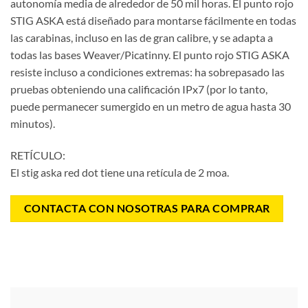
autonomía media de alrededor de 50 mil horas.
El punto rojo
STIG ASKA está diseñad
o
para montarse fácilmente en todas
las carabinas, incluso en las de gran calibre, y se adapta a
todas las bases Weaver/Pic
atinny. El punto rojo
STIG ASKA
resiste incluso
a
condiciones extremas:
ha sobrepasado
las
pruebas obteniendo una calificación IPx7 (por lo tanto,
puede permanecer sumergido en un metro de agua hasta 30
minutos).
RETÍCULO:
El stig aska red dot tiene una retícula de 2 moa.
CONTACTA CON NOSOTRAS PARA COMPRAR